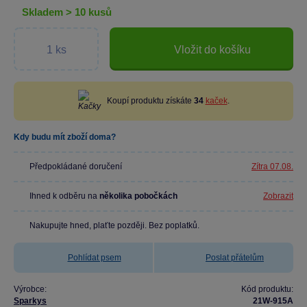
skladem > 10 kusů
Vložit do košíku
Koupí produktu získáte
34
kaček
.
Kdy budu mít zboží doma?
Předpokládané doručení
Zítra 07.08.
Ihned k odběru na
několika pobočkách
Zobrazit
Nakupujte hned, plaťte později. Bez poplatků.
Pohlídat psem
Poslat přátelům
Výrobce:
Kód produktu:
Sparkys
21W-915A