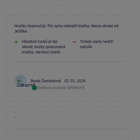
Hračku doporučuji. Pro syna nejlepší hračka, kterou dostal od
Ježíška
Hlasitost zvuků je tak
Troleje samy nedrží
akorát, hezky zpracovaná
nahoře
hračka, otevírací dveře
Beata Šamárková
02. 01. 2026
Ověřená recenze SPARKYS
-