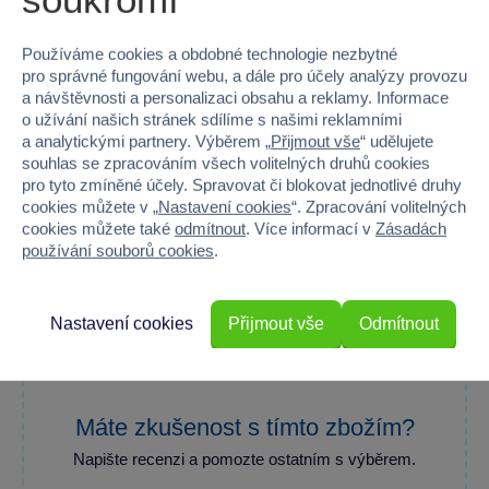
Hmotnost v gramech
720
Používáme cookies a obdobné technologie nezbytné
pro správné fungování webu, a dále pro účely analýzy provozu
Baterie produktu - vyžaduje
Ano
a návštěvnosti a personalizaci obsahu a reklamy. Informace
o užívání našich stránek sdílíme s našimi reklamními
Baterie produktu - součást balení
Ne
a analytickými partnery. Výběrem „
Přijmout vše
“ udělujete
souhlas se zpracováním všech volitelných druhů cookies
pro tyto zmíněné účely. Spravovat či blokovat jednotlivé druhy
cookies můžete v „
Nastavení cookies
“. Zpracování volitelných
cookies můžete také
odmítnout
. Více informací v
Zásadách
90 %
používání souborů cookies
.
Průměr z 2 hodnocení
Nastavení cookies
Přijmout vše
Odmítnout
100 % zákazníků doporučuje
Máte zkušenost s tímto zbožím?
Napište recenzi a pomozte ostatním s výběrem.