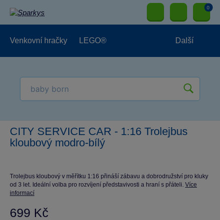
0
Venkovní hračky
LEGO®
Další
Pro kluky
Pro holky
Pro nejmenší
NOVINKY
CITY SERVICE CAR - 1:16 Trolejbus
kloubový modro-bílý
Trolejbus kloubový v měřítku 1:16 přináší zábavu a dobrodružství pro kluky
od 3 let. Ideální volba pro rozvíjení představivosti a hraní s přáteli.
Více
informací
699 Kč