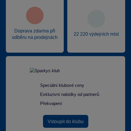
Doprava zdarma při
22 220 výdejních míst
odběru na prodejnách
Speciální klubové ceny
Exkluzivní nabídky od partnerů
Překvapení
Vstoupit do klubu