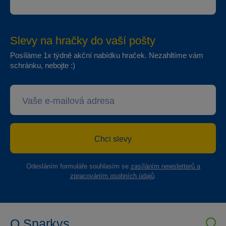
Slevy na hračky do vaší pošty
Posíláme 1x týdně akční nabídku hraček. Nezahltíme vám
schránku, nebojte :)
Chci slevy
Odesláním formuláře souhlasím se
zasíláním newsletterů a
zpracováním osobních údajů
.
O Sparkys