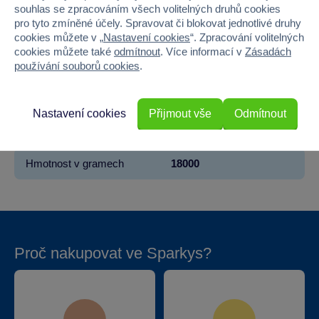
Věk od
3
souhlas se zpracováním všech volitelných druhů cookies
pro tyto zmíněné účely. Spravovat či blokovat jednotlivé druhy
cookies můžete v „
Nastavení cookies
“. Zpracování volitelných
Pohlaví
HOLKA, KLUK
cookies můžete také
odmítnout
. Více informací v
Zásadách
používání souborů cookies
.
Šířka
120
Výška
25
Nastavení cookies
Přijmout vše
Odmítnout
Hloubka
120
Hmotnost v gramech
18000
Proč nakupovat ve Sparkys?