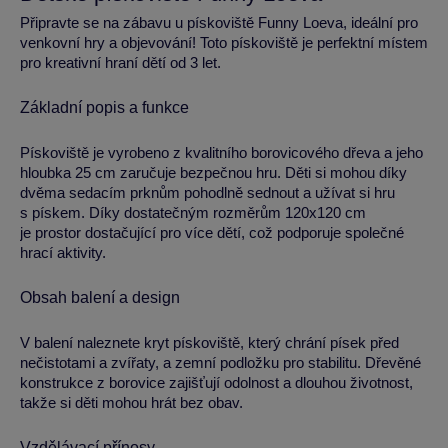
Připravte se na zábavu u pískoviště Funny Loeva, ideální pro
venkovní hry a objevování! Toto pískoviště je perfektní místem
pro kreativní hraní dětí od 3 let.
Základní popis a funkce
Pískoviště je vyrobeno z kvalitního borovicového dřeva a jeho
hloubka 25 cm zaručuje bezpečnou hru. Děti si mohou díky
dvěma sedacím prknům pohodlně sednout a užívat si hru
s pískem. Díky dostatečným rozměrům 120x120 cm
je prostor dostačující pro více dětí, což podporuje společné
hrací aktivity.
Obsah balení a design
V balení naleznete kryt pískoviště, který chrání písek před
nečistotami a zvířaty, a zemní podložku pro stabilitu. Dřevěné
konstrukce z borovice zajišťují odolnost a dlouhou životnost,
takže si děti mohou hrát bez obav.
Vzdělávací přínosy