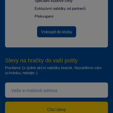
Speciální klubové ceny
Exkluzivní nabídky od partnerů
Překvapení
Vstoupit do klubu
Slevy na hračky do vaší pošty
Posíláme 1x týdně akční nabídku hraček. Nezahltíme vám
schránku, nebojte :)
Chci slevy