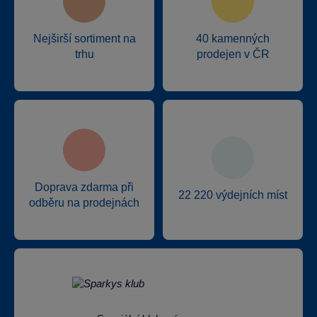
Nejširší sortiment na
40 kamenných
trhu
prodejen v ČR
Doprava zdarma při
22 220 výdejních míst
odběru na prodejnách