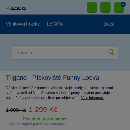
0
Venkovní hračky
LEGO®
Další
Pro kluky
Pro holky
Pro nejmenší
NOVINKY
Trigano - Pískoviště Funny Loeva
Dětské pískoviště z borovicového dřeva je skvělým místem pro hraní
a zábavu dětí od 3 let. S dvěma sedacími prkny a krytem poskytuje
bezpečné a pohodlné prostředí pro objevování.
Více informací
1 299 Kč
1 999 Kč
poslední kus skladem
Nyní dostupné pouze na prodejnách