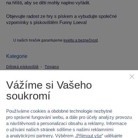
na hřišti, aby se děti mohly naplno vyřádit.
Objevujte radost ze hry s pískem a vybudujte společné
vzpomínky s pískovištěm Funny Loeva!
U našich hraček garantujeme
kvalitu a bezpečnost
.
Kategorie
Dětská pískoviště
Trigano
Vážíme si Vašeho
Parametry produktu
soukromí
EAN
3222874212106
Používáme cookies a obdobné technologie nezbytné
Kód produktu
54A-J-42121P12TRI
pro správné fungování webu, a dále pro účely analýzy provozu
a návštěvnosti a personalizaci obsahu a reklamy. Informace
Značka
Trigano
o užívání našich stránek sdílíme s našimi reklamními
a analytickými partnery. Výběrem „
Přijmout vše
“ udělujete