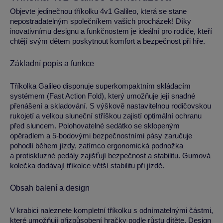
Objevte jedinečnou tříkolku 4v1 Galileo, která se stane
nepostradatelným společníkem vašich procházek! Díky
inovativnímu designu a funkčnostem je ideální pro rodiče, kteří
chtějí svým dětem poskytnout komfort a bezpečnost při hře.
Základní popis a funkce
Tříkolka Galileo disponuje superkompaktním skládacím
systémem (Fast Action Fold), který umožňuje její snadné
přenášení a skladování. S výškově nastavitelnou rodičovskou
rukojetí a velkou sluneční stříškou zajistí optimální ochranu
před sluncem. Polohovatelné sedátko se sklopeným
opěradlem a 5-bodovými bezpečnostními pásy zaručuje
pohodlí během jízdy, zatímco ergonomická podnožka
a protiskluzné pedály zajišťují bezpečnost a stabilitu. Gumová
kolečka dodávají tříkolce větší stabilitu při jízdě.
Obsah balení a design
V krabici naleznete kompletní tříkolku s odnímatelnými částmi,
které umožňují přizpůsobení hračky podle růstu dítěte. Design