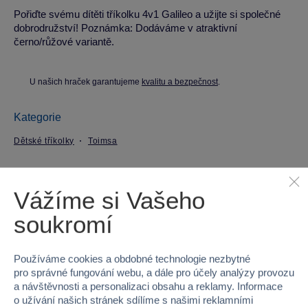
Pořiďte svému dítěti tříkolku 4v1 Galileo a užijte si společné
dobrodružství! Poznámka: Dodáváme v atraktivní
černo/růžové variantě.
U našich hraček garantujeme
kvalitu a bezpečnost
.
Kategorie
Dětské tříkolky
Toimsa
Parametry produktu
Vážíme si Vašeho
EAN
8422084505103
soukromí
Kód produktu
54A-50510TOM
Používáme cookies a obdobné technologie nezbytné
pro správné fungování webu, a dále pro účely analýzy provozu
Značka
Toimsa
a návštěvnosti a personalizaci obsahu a reklamy. Informace
o užívání našich stránek sdílíme s našimi reklamními
Věk od
8 měsíců