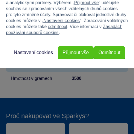
a analytickými partnery. Výběrem „
Přijmout vše
“ udělujete
souhlas se zpracováním všech volitelných druhů cookies
Pohlaví
HOLKA
pro tyto zmíněné účely. Spravovat či blokovat jednotlivé druhy
cookies můžete v „
Nastavení cookies
“. Zpracování volitelných
Barva
RŮŽOVÁ
cookies můžete také
odmítnout
. Více informací v
Zásadách
používání souborů cookies
.
Šířka
0
Výška
0
Nastavení cookies
Přijmout vše
Odmítnout
Hloubka
0
Hmotnost v gramech
3500
Proč nakupovat ve Sparkys?