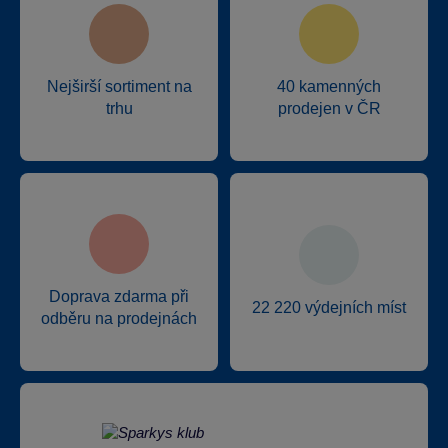
Nejširší sortiment na
40 kamenných
trhu
prodejen v ČR
Doprava zdarma při
22 220 výdejních míst
odběru na prodejnách