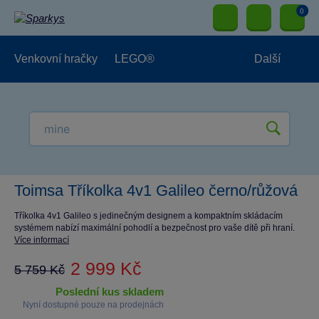
0
Venkovní hračky
LEGO®
Další
Pro kluky
Pro holky
Pro nejmenší
NOVINKY
Toimsa Tříkolka 4v1 Galileo černo/růžová
Tříkolka 4v1 Galileo s jedinečným designem a kompaktním skládacím
systémem nabízí maximální pohodlí a bezpečnost pro vaše dítě při hraní.
Více informací
2 999 Kč
5 759 Kč
poslední kus skladem
Nyní dostupné pouze na prodejnách