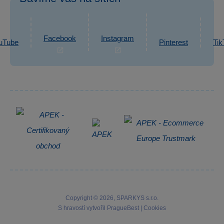
eshop@sparkys.cz
Reklamace
Ochrana osobních údajů GDPR
Napsat zprávu
Informace o zpracování osobních údajů
Facebook
Instagram
uTube
Pinterest
Tik
Zpětný odběr elektrozařízení
Copyright © 2026, SPARKYS s.r.o.
S hravostí vytvořil
PragueBest
|
Cookies