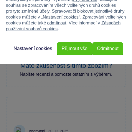
souhlas se zpracováním všech volitelných druhů cookies
pro tyto zmíněné účely. Spravovat či blokovat jednotlivé druhy
100 %
cookies můžete v „
Nastavení cookies
“. Zpracování volitelných
cookies můžete také
odmítnout
. Více informací v
Zásadách
používání souborů cookies
.
Průměr z 2 hodnocení
100 % zákazníků doporučuje
Nastavení cookies
Přijmout vše
Odmítnout
Máte zkušenost s tímto zbožím?
Napište recenzi a pomozte ostatním s výběrem.
Anonymní
30. 12. 2025