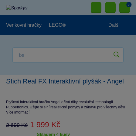
0
Venkovní hračky
LEGO®
Další
Pro kluky
Pro holky
Pro nejmenší
NOVINKY
Stich Real FX Interaktivní plyšák - Angel
Plyšová interaktivní hračka Angel ožívá díky revoluční technologii
Puppetronics. Užijte si s ní realistické pohyby a zábavu pro všechny děti!
Více informací
1 999 Kč
2 699 Kč
skladem 4 kusy