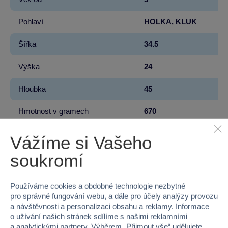
Pohlaví
HOLKA, KLUK
Šířka
34.5
Výška
24
Hloubka
45
Hmotnost v gramech
670
Baterie produktu - vyžaduje
Ano
Vážíme si Vašeho
soukromí
Baterie produktu - součást balení
Ano
Baterie produktu - počet
3
Používáme cookies a obdobné technologie nezbytné
pro správné fungování webu, a dále pro účely analýzy provozu
Baterie produktu - typ
AAA (LR03) mikrotužko
a návštěvnosti a personalizaci obsahu a reklamy. Informace
o užívání našich stránek sdílíme s našimi reklamními
a analytickými partnery. Výběrem „
Přijmout vše
“ udělujete