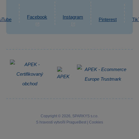
Ochrana osobních údajů GDPR
Napsat zprávu
Informace o zpracování osobních údajů
Facebook
Instagram
uTube
Pinterest
Tik
Zpětný odběr elektrozařízení
Copyright © 2026, SPARKYS s.r.o.
S hravostí vytvořil
PragueBest
|
Cookies