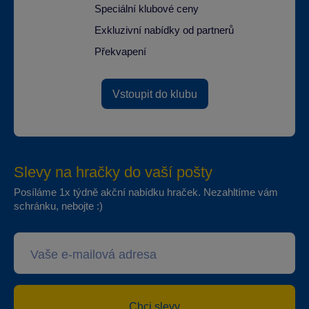
Speciální klubové ceny
Exkluzivní nabídky od partnerů
Překvapení
Vstoupit do klubu
Slevy na hračky do vaší pošty
Posíláme 1x týdně akční nabídku hraček. Nezahltíme vám
schránku, nebojte :)
Chci slevy