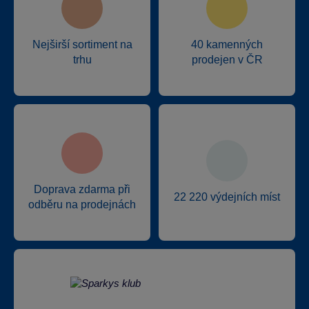
Nejširší sortiment na
40 kamenných
trhu
prodejen v ČR
Doprava zdarma při
22 220 výdejních míst
odběru na prodejnách