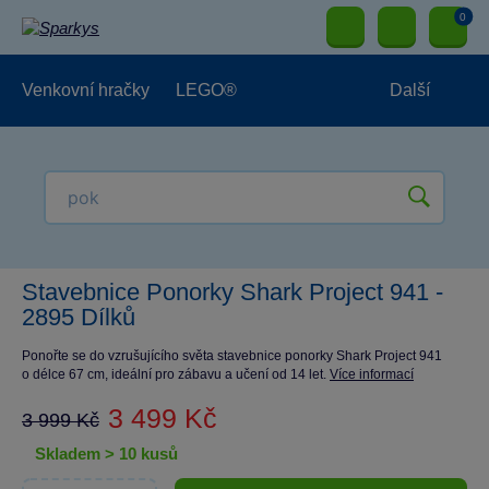
0
Venkovní hračky
LEGO®
Další
Pro kluky
Pro holky
Pro nejmenší
NOVINKY
Stavebnice Ponorky Shark Project 941 -
2895 Dílků
Ponořte se do vzrušujícího světa stavebnice ponorky Shark Project 941
o délce 67 cm, ideální pro zábavu a učení od 14 let.
Více informací
3 499 Kč
3 999 Kč
skladem > 10 kusů