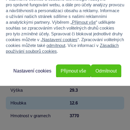
EAN
8592525934004
pro správné fungování webu, a dále pro účely analýzy provozu
a návštěvnosti a personalizaci obsahu a reklamy. Informace
Kód produktu
31SY-RE-33048
o užívání našich stránek sdílíme s našimi reklamními
a analytickými partnery. Výběrem „
Přijmout vše
“ udělujete
Značka
Sparkys
souhlas se zpracováním všech volitelných druhů cookies
pro tyto zmíněné účely. Spravovat či blokovat jednotlivé druhy
Věk od
14
cookies můžete v „
Nastavení cookies
“. Zpracování volitelných
cookies můžete také
odmítnout
. Více informací v
Zásadách
používání souborů cookies
.
Pohlaví
KLUK
Počet dílků
2895
Nastavení cookies
Přijmout vše
Odmítnout
Šířka
100.5
Výška
29.3
Hloubka
12.6
Hmotnost v gramech
3770