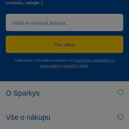
schránku, nebojte :)
Chci slevy
Odesláním formuláře souhlasím se
zasíláním newsletterů a
zpracováním osobních údajů
.
O Sparkys
VELKOOBCHOD SPARKYS
Kariéra
Vše o nákupu
Sparkys klub
Uživatelské recenze