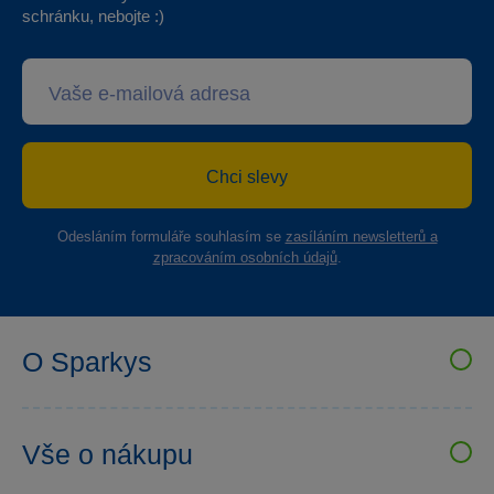
schránku, nebojte :)
Chci slevy
Odesláním formuláře souhlasím se
zasíláním newsletterů a
zpracováním osobních údajů
.
O Sparkys
VELKOOBCHOD SPARKYS
Kariéra
Vše o nákupu
Sparkys klub
Uživatelské recenze