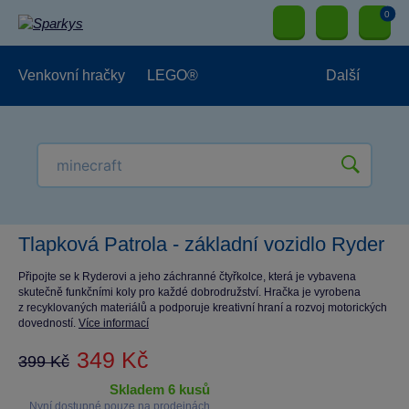
0
Venkovní hračky
LEGO®
Další
Pro kluky
Pro holky
Pro nejmenší
NOVINKY
Tlapková Patrola - základní vozidlo Ryder
Připojte se k Ryderovi a jeho záchranné čtyřkolce, která je vybavena
skutečně funkčními koly pro každé dobrodružství. Hračka je vyrobena
z recyklovaných materiálů a podporuje kreativní hraní a rozvoj motorických
dovedností.
Více informací
349 Kč
399 Kč
skladem 6 kusů
Nyní dostupné pouze na prodejnách