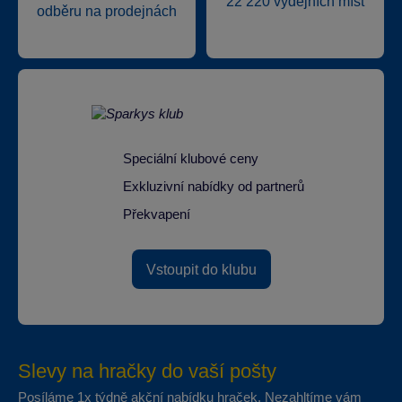
22 220 výdejních míst
odběru na prodejnách
Speciální klubové ceny
Exkluzivní nabídky od partnerů
Překvapení
Vstoupit do klubu
Slevy na hračky do vaší pošty
Posíláme 1x týdně akční nabídku hraček. Nezahltíme vám