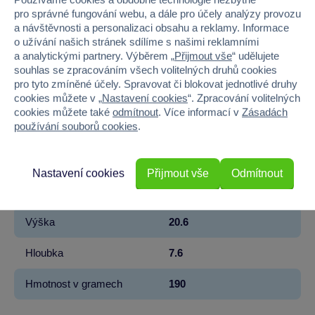
Kód produktu
976-6071212
pro správné fungování webu, a dále pro účely analýzy provozu
a návštěvnosti a personalizaci obsahu a reklamy. Informace
Značka
Spin Master
o užívání našich stránek sdílíme s našimi reklamními
a analytickými partnery. Výběrem „
Přijmout vše
“ udělujete
Licence
NICKELODEON
souhlas se zpracováním všech volitelných druhů cookies
pro tyto zmíněné účely. Spravovat či blokovat jednotlivé druhy
cookies můžete v „
Nastavení cookies
“. Zpracování volitelných
Řada
Tlapková patrola
cookies můžete také
odmítnout
. Více informací v
Zásadách
používání souborů cookies
.
Věk od
3
Pohlaví
HOLKA, KLUK
Nastavení cookies
Přijmout vše
Odmítnout
Šířka
20.6
Výška
20.6
Hloubka
7.6
Hmotnost v gramech
190