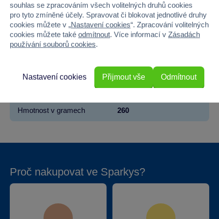
Věk od
3
souhlas se zpracováním všech volitelných druhů cookies
pro tyto zmíněné účely. Spravovat či blokovat jednotlivé druhy
Pohlaví
HOLKA
cookies můžete v „
Nastavení cookies
“. Zpracování volitelných
cookies můžete také
odmítnout
. Více informací v
Zásadách
používání souborů cookies
.
Šířka
30
Výška
30
Nastavení cookies
Přijmout vše
Odmítnout
Hloubka
9
Hmotnost v gramech
260
Proč nakupovat ve Sparkys?