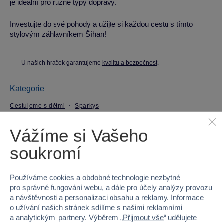
je ideální pro různé typy dopravy.
Investujte do své pohody a užijte si každou cestu s tímto
stylovým záhlavníkem Šíhan!
U našich hraček garantujeme
kvalitu a bezpečnost
.
Kategorie
Cestujeme s dětmi
Sparkys
Vážíme si Vašeho
Parametry produktu
soukromí
EAN
8592525669203
Používáme cookies a obdobné technologie nezbytné
Kód produktu
32YR-0202A
pro správné fungování webu, a dále pro účely analýzy provozu
a návštěvnosti a personalizaci obsahu a reklamy. Informace
Značka
Sparkys
o užívání našich stránek sdílíme s našimi reklamními
a analytickými partnery. Výběrem „
Přijmout vše
“ udělujete