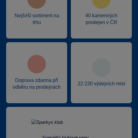
Nejširší sortiment na
40 kamenných
trhu
prodejen v ČR
Doprava zdarma při
22 220 výdejních míst
odběru na prodejnách
Speciální klubové ceny