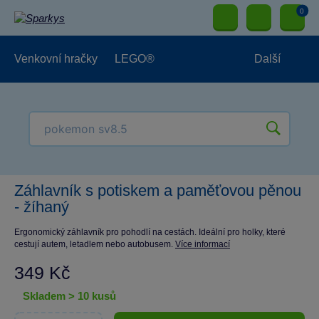
0
Venkovní hračky
LEGO®
Další
Pro kluky
Pro holky
Pro nejmenší
NOVINKY
Záhlavník s potiskem a paměťovou pěnou
- žíhaný
Ergonomický záhlavník pro pohodlí na cestách. Ideální pro holky, které
cestují autem, letadlem nebo autobusem.
Více informací
349 Kč
skladem > 10 kusů