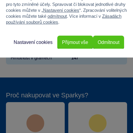
pro tyto zmíněné účely. Spravovat či blokovat jednotlivé druhy
Pohlaví
HOLKA, KLUK
cookies můžete v „
Nastavení cookies
“. Zpracování volitelných
cookies můžete také
odmítnout
. Více informací v
Zásadách
Šířka
9
používání souborů cookies
.
Výška
26.5
Nastavení cookies
Přijmout vše
Odmítnout
Hloubka
3
Hmotnost v gramech
147
Proč nakupovat ve Sparkys?