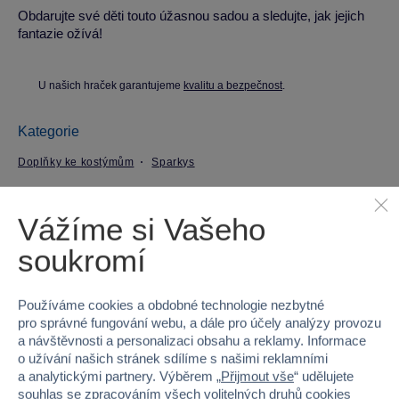
Obdarujte své děti touto úžasnou sadou a sledujte, jak jejich
fantazie ožívá!
U našich hraček garantujeme
kvalitu a bezpečnost
.
Kategorie
Doplňky ke kostýmům
Sparkys
Parametry produktu
Vážíme si Vašeho
soukromí
EAN
6937672305123
Kód produktu
23K-BOX40P
Používáme cookies a obdobné technologie nezbytné
pro správné fungování webu, a dále pro účely analýzy provozu
Značka
Sparkys
a návštěvnosti a personalizaci obsahu a reklamy. Informace
o užívání našich stránek sdílíme s našimi reklamními
Věk od
3
a analytickými partnery. Výběrem „
Přijmout vše
“ udělujete
souhlas se zpracováním všech volitelných druhů cookies