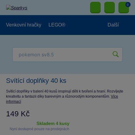
0
Venkovní hračky
LEGO®
Další
Pro kluky
Pro holky
Pro nejmenší
NOVINKY
Svítící doplňky 40 ks
Svítící doplňky v balení 40 kusů inspirují děti k tvoření a hraní. Rozvíjejte
kreativitu a fantazii díky barevným a různorodým komponentům.
Více
informací
149 Kč
skladem 4 kusy
Nyní dostupné pouze na prodejnách