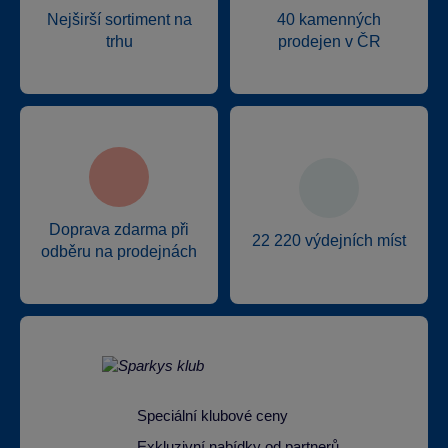
Nejširší sortiment na
40 kamenných
trhu
prodejen v ČR
Doprava zdarma při
22 220 výdejních míst
odběru na prodejnách
Speciální klubové ceny
Exkluzivní nabídky od partnerů