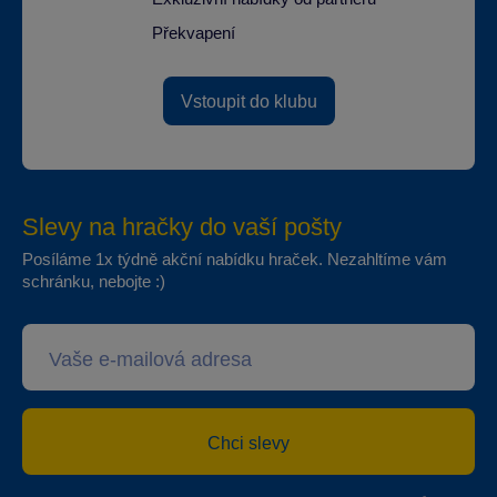
Překvapení
Vstoupit do klubu
Slevy na hračky do vaší pošty
Posíláme 1x týdně akční nabídku hraček. Nezahltíme vám
schránku, nebojte :)
Chci slevy