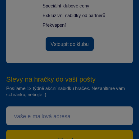
Speciální klubové ceny
Exkluzivní nabídky od partnerů
Překvapení
Vstoupit do klubu
Slevy na hračky do vaší pošty
Posíláme 1x týdně akční nabídku hraček. Nezahltíme vám
schránku, nebojte :)