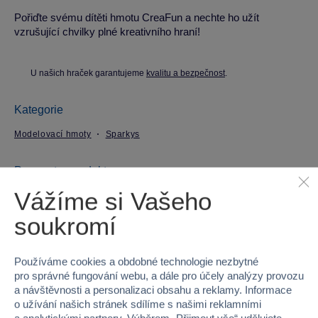
Pořiďte svému dítěti hmotu CreaFun a nechte ho užít
vzrušující chvilky plné kreativního hraní!
U našich hraček garantujeme
kvalitu a bezpečnost
.
Kategorie
Modelovací hmoty
Sparkys
Parametry produktu
Vážíme si Vašeho
EAN
8595146106317
soukromí
Kód produktu
19CH8164
Používáme cookies a obdobné technologie nezbytné
Značka
Sparkys
pro správné fungování webu, a dále pro účely analýzy provozu
a návštěvnosti a personalizaci obsahu a reklamy. Informace
o užívání našich stránek sdílíme s našimi reklamními
Licence
CreaFun