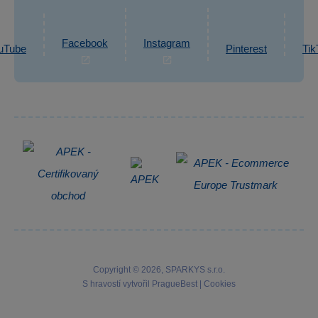
Ochrana osobních údajů GDPR
Napsat zprávu
Informace o zpracování osobních údajů
Facebook
Instagram
uTube
Pinterest
Tik
Zpětný odběr elektrozařízení
Copyright © 2026, SPARKYS s.r.o.
S hravostí vytvořil
PragueBest
|
Cookies