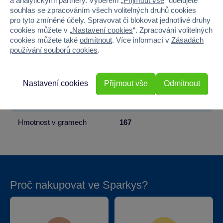
a analytickými partnery. Výběrem „
Přijmout vše
“ udělujete
souhlas se zpracováním všech volitelných druhů cookies
Věk od
5
pro tyto zmíněné účely. Spravovat či blokovat jednotlivé druhy
cookies můžete v „
Nastavení cookies
“. Zpracování volitelných
Pohlaví
HOLKA, KLUK
cookies můžete také
odmítnout
. Více informací v
Zásadách
používání souborů cookies
.
Šířka
24
Výška
17
Nastavení cookies
Přijmout vše
Odmítnout
Hloubka
11
Hmotnost v gramech
167
Proč nakupovat ve Sparkys?