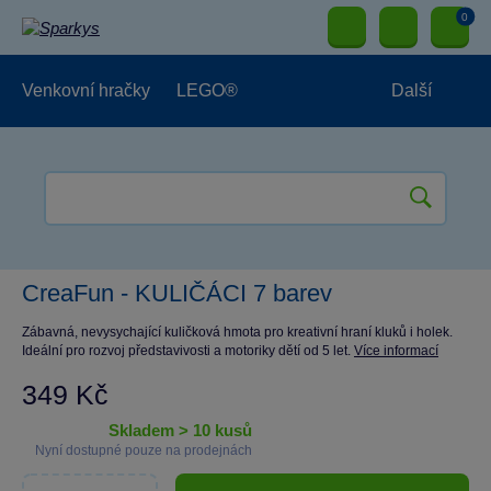
0
Venkovní hračky
LEGO®
Další
Pro kluky
Pro holky
Pro nejmenší
NOVINKY
CreaFun - KULIČÁCI 7 barev
Zábavná, nevysychající kuličková hmota pro kreativní hraní kluků i holek.
Ideální pro rozvoj představivosti a motoriky dětí od 5 let.
Více informací
349 Kč
skladem > 10 kusů
Nyní dostupné pouze na prodejnách