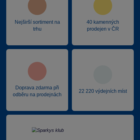
Nejširší sortiment na
40 kamenných
trhu
prodejen v ČR
Doprava zdarma při
22 220 výdejních míst
odběru na prodejnách