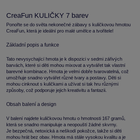
CreaFun KULIČKY 7 barev
Ponořte se do světa nekonečné zábavy s kuličkovou hmotou
CreaFun, která je ideální pro malé umělce a tvořitele!
Základní popis a funkce
Tato nevysychající hmota je k dispozici v sedmi zářivých
barvách, které si děti mohou mixovat a vytvářet tak vlastní
barevné kombinace. Hmota je velmi dobře tvarovatelná, což
umožňuje snadno vytvářet různé tvary a postavy. Děti si
mohou cinknout s kuličkami a užívat si tak hru různými
způsoby, což podporuje jejich kreativitu a fantazii.
Obsah balení a design
V balení najdete kuličkovou hmotu o hmotnosti 167 gramů,
která se snadno manipuluje a neopouští žádné skvrny.
Je bezpečná, netoxická a neškodí pokožce, takže si děti
mohou hrát bez obav. Hmota má stále vysokou kvalitu a je