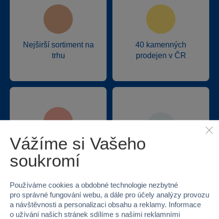
Nejširší sortiment na
40 kamenných
trhu
prodejen v ČR
Vážíme si Vašeho
Doprava zdarma při
22 220 výdejních míst
soukromí
odběru na prodejnách
Používáme cookies a obdobné technologie nezbytné
pro správné fungování webu, a dále pro účely analýzy provozu
a návštěvnosti a personalizaci obsahu a reklamy. Informace
o užívání našich stránek sdílíme s našimi reklamními