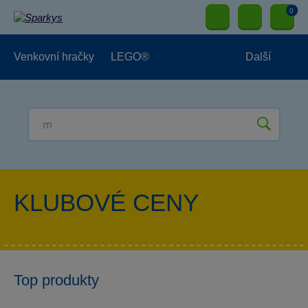
0
Venkovní hračky
LEGO®
Další
Pro kluky
Pro holky
Pro nejmenší
NOVINKY
KLUBOVÉ CENY
Top produkty