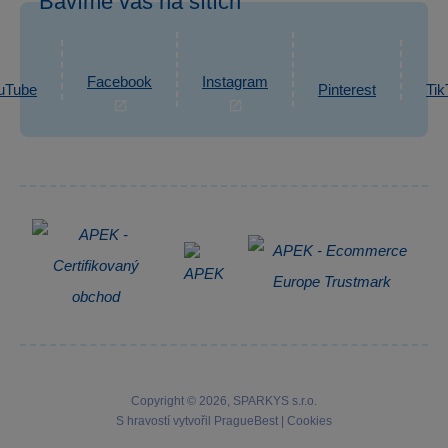
Bavíme vás na sítích
eshop@sparkys.cz
Reklamace
Ochrana osobních údajů GDPR
Napsat zprávu
Informace o zpracování osobních údajů
Facebook
Instagram
uTube
Pinterest
Tik
Zpětný odběr elektrozařízení
Copyright © 2026, SPARKYS s.r.o.
S hravostí vytvořil
PragueBest
|
Cookies