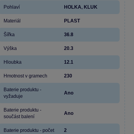
Pohlaví
HOLKA, KLUK
Materiál
PLAST
Šířka
36.8
Výška
20.3
Hloubka
12.1
Hmotnost v gramech
230
Baterie produktu -
Ano
vyžaduje
Baterie produktu -
Ano
součást balení
Baterie produktu - počet
2