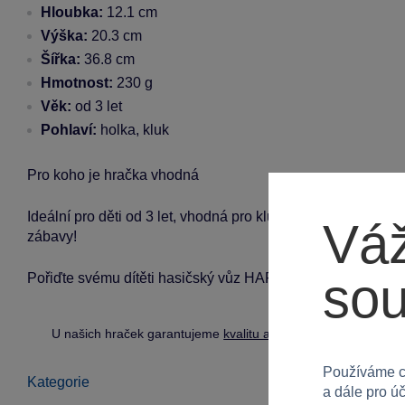
Hloubka:
12.1 cm
Výška:
20.3 cm
Šířka:
36.8 cm
Hmotnost:
230 g
Věk:
od 3 let
Pohlaví:
holka, kluk
Pro koho je hračka vhodná
Ideální pro děti od 3 let, vhodná pro kluky i holky. Skvělá
Váž
zábavy!
so
Pořiďte svému dítěti hasičský vůz HAP-P-KID a nechte ho pro
U našich hraček garantujeme
kvalitu a bezpečnost
.
Používáme c
Kategorie
a dále pro ú