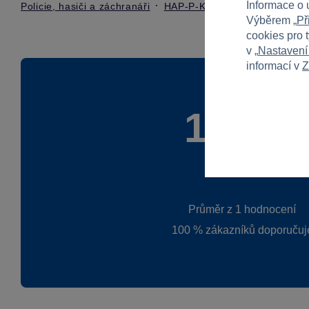
Informace o 
Policie, hasiči a záchranáři
HAP-P-KID
Výběrem „
Př
cookies pro 
v „
Nastavení
informací v
Z
100 %
Průměr z 1 hodnocení
100 % zákazníků doporučuj