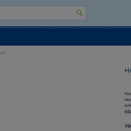
kluky
Pro holky
Pro nejmenší
NOVINKY
siči
H
Has
neo
sch
inf
79