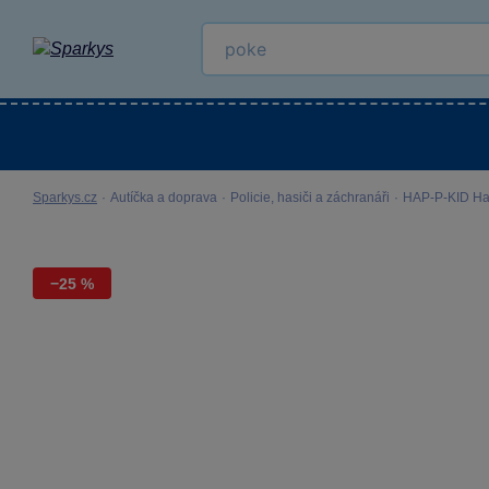
Kategorie
Venkovní hračky
LEGO®
Pro 
Sparkys.cz
·
Autíčka a doprava
·
Policie, hasiči a záchranáři
·
HAP-P-KID Ha
−25 %