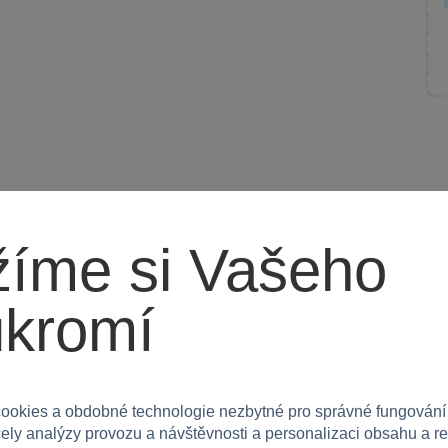
 na doma i na cesty, poskytuje nekonečné hodiny
íme si Vašeho
ukromí
žít dobrodružství, která si zamiluje!
ookies a obdobné technologie nezbytné pro správné fungování
čely analýzy provozu a návštěvnosti a personalizaci obsahu a r