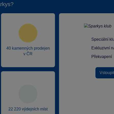
rkys?
Speciální k
Exkluzivní n
40 kamenných prodejen
v ČR
Překvapení
Vstoupi
22 220 výdejních míst