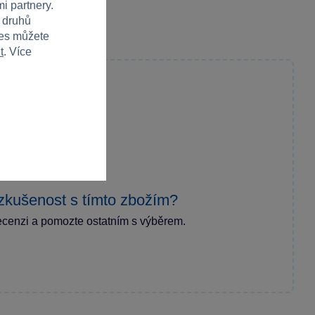
i partnery.
h druhů
ies můžete
t
. Více
zkušenost s tímto zbožím?
ecenzi a pomozte ostatním s výběrem.