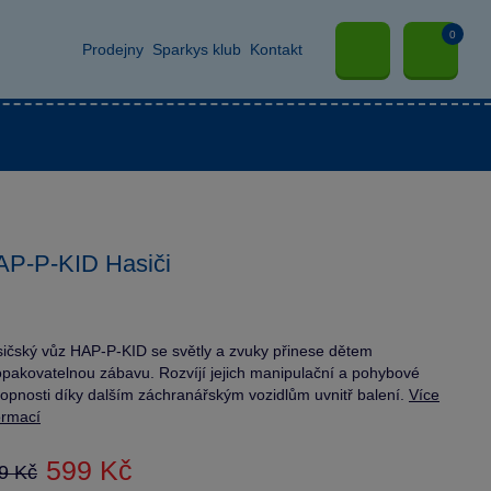
0
Prodejny
Sparkys klub
Kontakt
AP-P-KID Hasiči
ičský vůz HAP-P-KID se světly a zvuky přinese dětem
pakovatelnou zábavu. Rozvíjí jejich manipulační a pohybové
opnosti díky dalším záchranářským vozidlům uvnitř balení.
Více
ormací
599 Kč
9 Kč