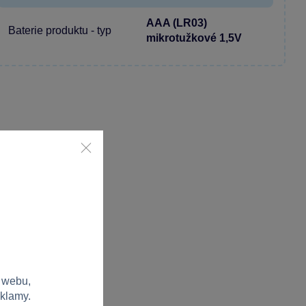
AAA (LR03)
Baterie produktu - typ
mikrotužkové 1,5V
 webu,
eklamy.