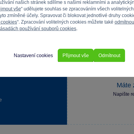
užívání našich stránek sdílíme s našimi reklamními a analytickým
ijmout vše
“ udělujete souhlas se zpracováním všech volitelnýc
tyto zmíněné účely. Spravovat či blokovat jednotlivé druhy cook
 cookies
“. Zpracování volitelných cookies můžete také
odmítnou
ásadách používání souborů cookies
.
Nastavení cookies
Přijmout vše
Odmítnout
Máte 
Napište r
e