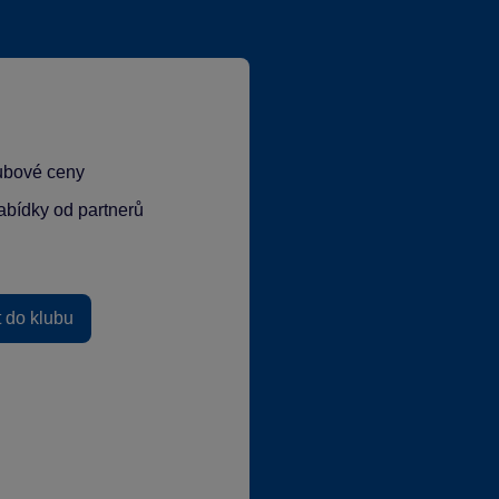
lubové ceny
abídky od partnerů
t do klubu