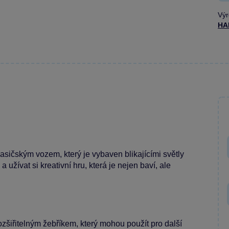
Výr
HA
asičským vozem, který je vybaven blikajícími světly
 užívat si kreativní hru, která je nejen baví, ale
šiřitelným žebříkem, který mohou použít pro další