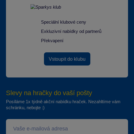
Speciální klubové ceny
Exkluzivní nabídky od partnerů
Překvapení
Vstoupit do klubu
Slevy na hračky do vaší pošty
Posíláme 1x týdně akční nabídku hraček. Nezahltíme vám
schránku, nebojte :)