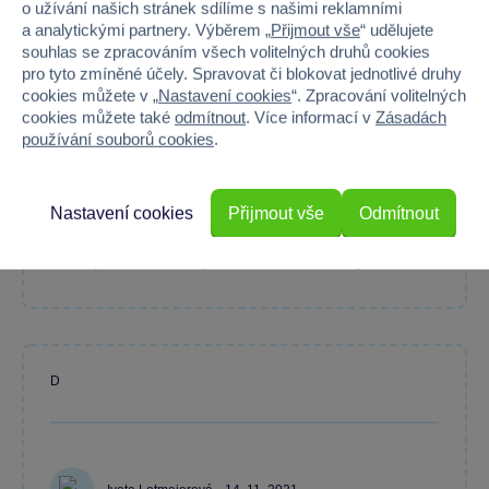
o užívání našich stránek sdílíme s našimi reklamními
a analytickými partnery. Výběrem „
Přijmout vše
“ udělujete
90 %
souhlas se zpracováním všech volitelných druhů cookies
pro tyto zmíněné účely. Spravovat či blokovat jednotlivé druhy
cookies můžete v „
Nastavení cookies
“. Zpracování volitelných
Průměr z 10 hodnocení
cookies můžete také
odmítnout
. Více informací v
Zásadách
100 % zákazníků doporučuje
používání souborů cookies
.
Nastavení cookies
Přijmout vše
Odmítnout
Máte zkušenost s tímto zbožím?
Napište recenzi a pomozte ostatním s výběrem.
D