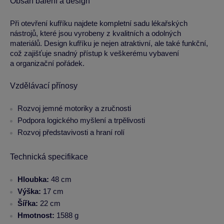
Obsah balení a design
Při otevření kufříku najdete kompletní sadu lékařských
nástrojů, které jsou vyrobeny z kvalitních a odolných
materiálů. Design kufříku je nejen atraktivní, ale také funkční,
což zajišťuje snadný přístup k veškerému vybavení
a organizační pořádek.
Vzdělávací přínosy
Rozvoj jemné motoriky a zručnosti
Podpora logického myšlení a trpělivosti
Rozvoj představivosti a hraní rolí
Technická specifikace
Hloubka:
48 cm
Výška:
17 cm
Šířka:
22 cm
Hmotnost:
1588 g