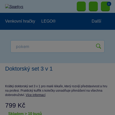
0
Venkovní hračky
LEGO®
Další
Pro kluky
Pro holky
Pro nejmenší
NOVINKY
Doktorský set 3 v 1
Krátký doktorský set 3 v 1 pro malé lékaře, který rozvíjí představivost a hru
na profesi. Praktický kufřík s kolečky usnadňuje přenášení na všechna
dobrodružství.
Více informací
799 Kč
skladem > 10 kusů