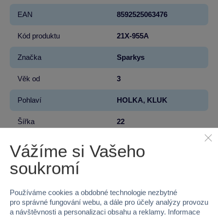
EAN
8592525063476
Kód produktu
21X-955A
Značka
Sparkys
Věk od
3
Pohlaví
HOLKA, KLUK
Šířka
22
Výška
17
Vážíme si Vašeho
soukromí
Hloubka
48
Hmotnost v gramech
1588
Používáme cookies a obdobné technologie nezbytné
pro správné fungování webu, a dále pro účely analýzy provozu
a návštěvnosti a personalizaci obsahu a reklamy. Informace