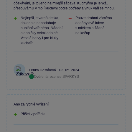
očekávání, je to jeho nejmilejší zábava. Kuchyňka je lehká,
přesouvám ji v mojí kuchyni podle potřeby a vnuk vaří se mnou.
Nejlepší je varná deska,
Pouze drobná záměna-
dokonale napodobuje
dodány dvě lahve
bublání vařeného. Nádobí
s mlékem a žádná
a doplňky velmi odolné.
na kečup.
Veselé barvy i pro kluky
kuchaře.
Lenka Dostálová
03. 05. 2024
Ověřená recenze SPARKYS
Ano za rychlé vyřízení
Přišel v pořádku