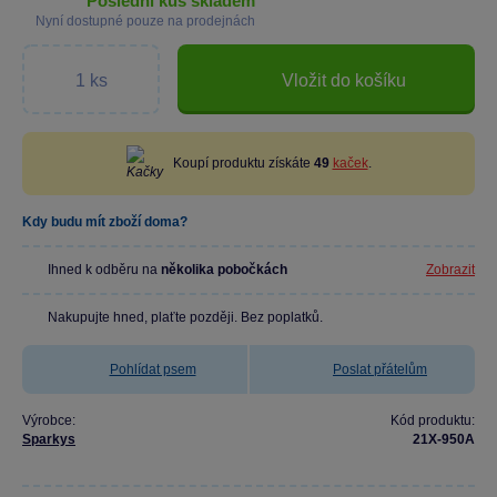
poslední kus skladem
Nyní dostupné pouze na prodejnách
Vložit do košíku
Koupí produktu získáte
49
kaček
.
Kdy budu mít zboží doma?
Ihned k odběru na
několika pobočkách
Zobrazit
Nakupujte hned, plaťte později. Bez poplatků.
Pohlídat psem
Poslat přátelům
Výrobce:
Kód produktu:
Sparkys
21X-950A