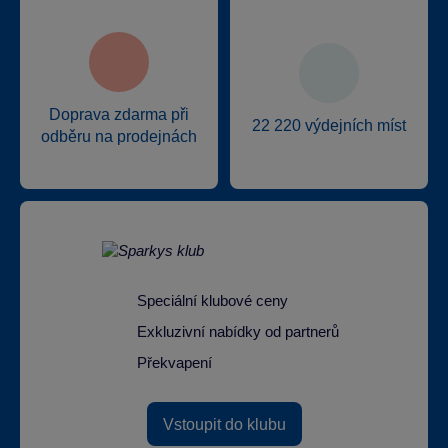
Doprava zdarma při
22 220 výdejních míst
odběru na prodejnách
Speciální klubové ceny
Exkluzivní nabídky od partnerů
Překvapení
Vstoupit do klubu