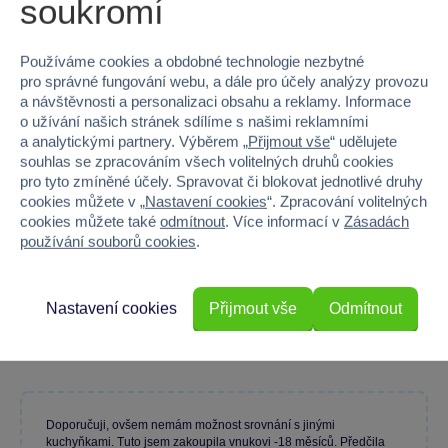
soukromí
Baterie produktu - typ
AA (LR6) tužkové 1,5V
Používáme cookies a obdobné technologie nezbytné
pro správné fungování webu, a dále pro účely analýzy provozu
a návštěvnosti a personalizaci obsahu a reklamy. Informace
90 %
o užívání našich stránek sdílíme s našimi reklamními
a analytickými partnery. Výběrem „
Přijmout vše
“ udělujete
souhlas se zpracováním všech volitelných druhů cookies
Průměr z 2 hodnocení
pro tyto zmíněné účely. Spravovat či blokovat jednotlivé druhy
100 % zákazníků doporučuje
cookies můžete v „
Nastavení cookies
“. Zpracování volitelných
cookies můžete také
odmítnout
. Více informací v
Zásadách
používání souborů cookies
.
Máte zkušenost s tímto zbožím?
Nastavení cookies
Přijmout vše
Odmítnout
Napište recenzi a pomozte ostatním s výběrem.
Doporučuji, ovšem nemám možnost srovnání s jinými
kuchyňkami. Tuto jsem zakoupila vnukovi -18 měsíců. Předčila