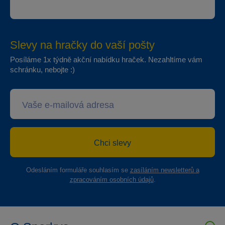
Slevy na hračky do vaší pošty
Posíláme 1x týdně akční nabídku hraček. Nezahltíme vám
schránku, nebojte :)
Chci slevy
Odesláním formuláře souhlasím se
zasíláním newsletterů a
zpracováním osobních údajů
.