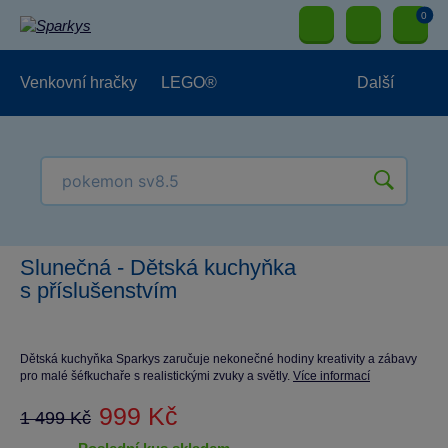
0
Venkovní hračky
LEGO®
Další
Pro kluky
Pro holky
Pro nejmenší
NOVINKY
Slunečná - Dětská kuchyňka
s příslušenstvím
Dětská kuchyňka Sparkys zaručuje nekonečné hodiny kreativity a zábavy
pro malé šéfkuchaře s realistickými zvuky a světly.
Více informací
999 Kč
1 499 Kč