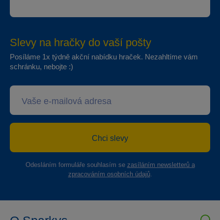
Slevy na hračky do vaší pošty
Posíláme 1x týdně akční nabídku hraček. Nezahltíme vám
schránku, nebojte :)
Chci slevy
Odesláním formuláře souhlasím se
zasíláním newsletterů a
zpracováním osobních údajů
.