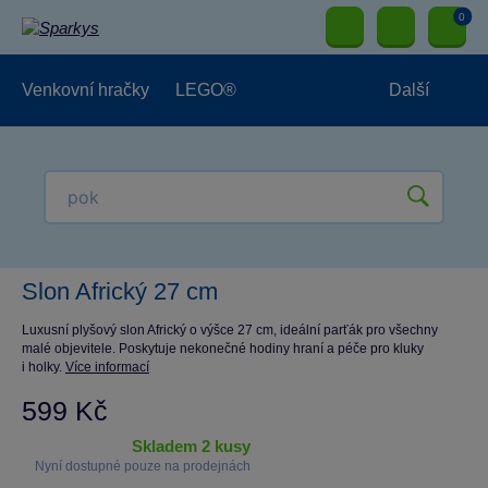
0
Venkovní hračky
LEGO®
Další
Pro kluky
Pro holky
Pro nejmenší
NOVINKY
Slon Africký 27 cm
Luxusní plyšový slon Africký o výšce 27 cm, ideální parťák pro všechny
malé objevitele. Poskytuje nekonečné hodiny hraní a péče pro kluky
i holky.
Více informací
599 Kč
skladem 2 kusy
Nyní dostupné pouze na prodejnách