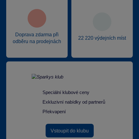
Doprava zdarma při
22 220 výdejních míst
odběru na prodejnách
Speciální klubové ceny
Exkluzivní nabídky od partnerů
Překvapení
Vstoupit do klubu