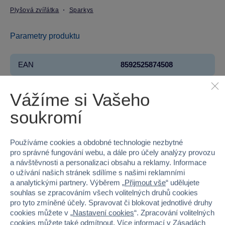
Plyšová zvířátka
Sparkys
Parametry produktu
EAN
8592525874508
Kód produktu
32H-34924
Vážíme si Vašeho
Značka
Sparkys
soukromí
Věk od
1
Používáme cookies a obdobné technologie nezbytné
pro správné fungování webu, a dále pro účely analýzy provozu
Pohlaví
HOLKA, KLUK
a návštěvnosti a personalizaci obsahu a reklamy. Informace
o užívání našich stránek sdílíme s našimi reklamními
Materiál
PLYŠ
a analytickými partnery. Výběrem „
Přijmout vše
“ udělujete
souhlas se zpracováním všech volitelných druhů cookies
Šířka
14
pro tyto zmíněné účely. Spravovat či blokovat jednotlivé druhy
cookies můžete v „
Nastavení cookies
“. Zpracování volitelných
Výška
27
cookies můžete také
odmítnout
. Více informací v
Zásadách