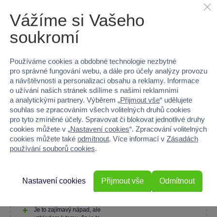
Vážíme si Vašeho
soukromí
100 %
Používáme cookies a obdobné technologie nezbytné
Průměr z 32 hodnocení
pro správné fungování webu, a dále pro účely analýzy provozu
a návštěvnosti a personalizaci obsahu a reklamy. Informace
100 % zákazníků doporučuje
o užívání našich stránek sdílíme s našimi reklamními
a analytickými partnery. Výběrem „
Přijmout vše
“ udělujete
souhlas se zpracováním všech volitelných druhů cookies
pro tyto zmíněné účely. Spravovat či blokovat jednotlivé druhy
Máte zkušenost s tímto zbožím?
cookies můžete v „
Nastavení cookies
“. Zpracování volitelných
cookies můžete také
odmítnout
. Více informací v
Zásadách
Napište recenzi a pomozte ostatním s výběrem.
používání souborů cookies
.
Nastavení cookies
Přijmout vše
Odmítnout
Ano
Je to zajímavý nápad, ale