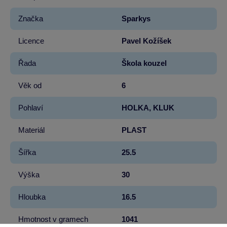
Značka
Sparkys
Licence
Pavel Kožíšek
Řada
Škola kouzel
Věk od
6
Pohlaví
HOLKA, KLUK
Materiál
PLAST
Šířka
25.5
Výška
30
Hloubka
16.5
Hmotnost v gramech
1041