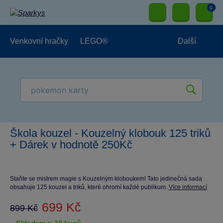
0
Venkovní hračky
LEGO®
Další
Pro kluky
Pro holky
Pro nejmenší
NOVINKY
Škola kouzel - Kouzelný klobouk 125 triků
+ Dárek v hodnotě 250Kč
Staňte se mistrem magie s Kouzelným kloboukem! Tato jedinečná sada
obsahuje 125 kouzel a triků, které ohromí každé publikum.
Více informací
699 Kč
899 Kč