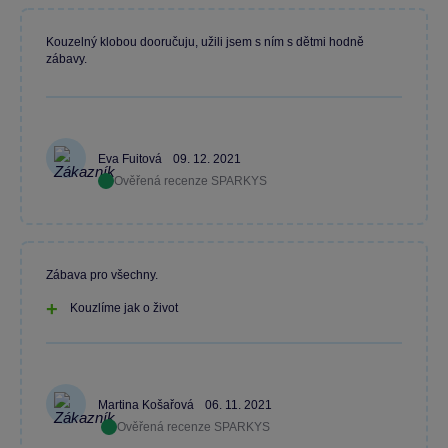
Kouzelný klobou dooručuju, užili jsem s ním s dětmi hodně
zábavy.
Eva Fuitová
09. 12. 2021
Ověřená recenze SPARKYS
Zábava pro všechny.
Kouzlíme jak o život
Martina Košařová
06. 11. 2021
Ověřená recenze SPARKYS