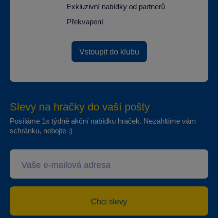
Exkluzivní nabídky od partnerů
Překvapení
Vstoupit do klubu
Slevy na hračky do vaší pošty
Posíláme 1x týdně akční nabídku hraček. Nezahltíme vám
schránku, nebojte :)
Chci slevy