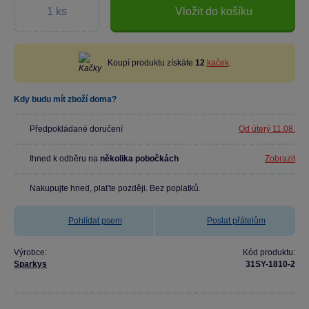
Vložit do košíku
Koupí produktu získáte
12
kaček
.
Kdy budu mít zboží doma?
Předpokládané doručení
Od úterý 11.08.
Ihned k odběru na
několika pobočkách
Zobrazit
Nakupujte hned, plaťte později. Bez poplatků.
Pohlídat psem
Poslat přátelům
Výrobce:
Kód produktu:
Sparkys
31SY-1810-2