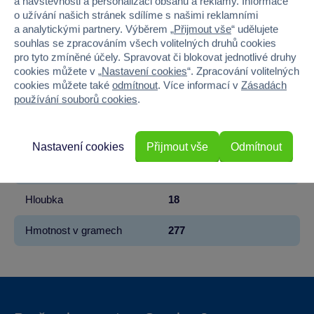
a návštěvnosti a personalizaci obsahu a reklamy. Informace
Kód produktu
31SY-1810-2
o užívání našich stránek sdílíme s našimi reklamními
a analytickými partnery. Výběrem „
Přijmout vše
“ udělujete
souhlas se zpracováním všech volitelných druhů cookies
Značka
Sparkys
pro tyto zmíněné účely. Spravovat či blokovat jednotlivé druhy
cookies můžete v „
Nastavení cookies
“. Zpracování volitelných
Věk od
3
cookies můžete také
odmítnout
. Více informací v
Zásadách
používání souborů cookies
.
Pohlaví
KLUK
Šířka
28.2
Nastavení cookies
Přijmout vše
Odmítnout
Výška
11.1
Hloubka
18
Hmotnost v gramech
277