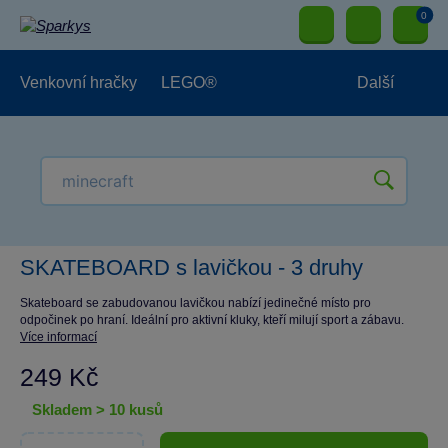
0
Venkovní hračky
LEGO®
Další
Pro kluky
Pro holky
Pro nejmenší
NOVINKY
SKATEBOARD s lavičkou - 3 druhy
Skateboard se zabudovanou lavičkou nabízí jedinečné místo pro
odpočinek po hraní. Ideální pro aktivní kluky, kteří milují sport a zábavu.
Více informací
249 Kč
skladem > 10 kusů