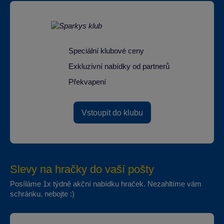
Speciální klubové ceny
Exkluzivní nabídky od partnerů
Překvapení
Vstoupit do klubu
Slevy na hračky do vaší pošty
Posíláme 1x týdně akční nabídku hraček. Nezahltíme vám
schránku, nebojte :)