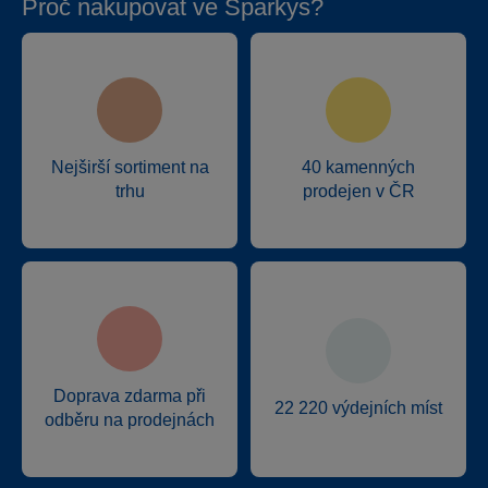
Proč nakupovat ve Sparkys?
Nejširší sortiment na
40 kamenných
trhu
prodejen v ČR
Doprava zdarma při
22 220 výdejních míst
odběru na prodejnách