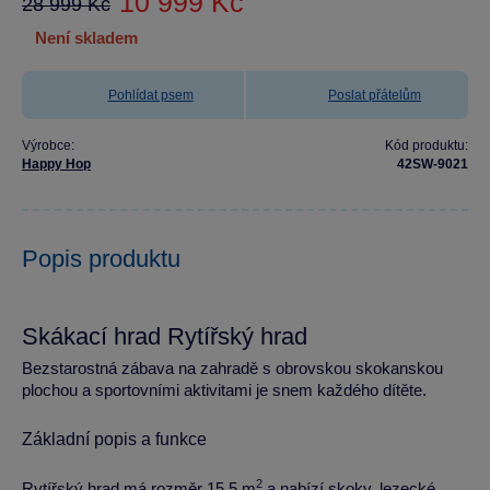
10 999 Kč
28 999 Kč
není skladem
Pohlídat psem
Poslat přátelům
Výrobce:
Kód produktu:
Happy Hop
42SW-9021
Popis produktu
Skákací hrad Rytířský hrad
Bezstarostná zábava na zahradě s obrovskou skokanskou
plochou a sportovními aktivitami je snem každého dítěte.
Základní popis a funkce
2
Rytířský hrad má rozměr 15,5 m
a nabízí skoky, lezecké