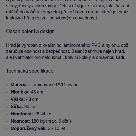
stěny, tunely a skluzavky. Děti si užijí jak skákání, tak i házení
míčků do košů a kompletní překážkovou dráhu, která je vybízí
k aktivní hře a rozvoji pohybových dovedností.
Obsah balení a design
Hrad je vyroben z kvalitního laminovaného PVC a nylonu, což
zaručuje odolnost a bezpečnost. Balení zahrnuje nejen hrad,
ale i ventilátor pro nafouknutí, kotvicí kolíky a opravnou sadu.
Technická specifikace
Materiál:
Laminované PVC, nylon
Hloubka:
45 cm
Výška:
43 cm
Šířka:
90 cm
Hmotnost:
26,44 kg
Nosnost:
180 kg (max. 6 dětí)
Doporučený věk:
3 - 10 let