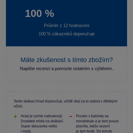
100 %
Průměr z 12 hodnocení
100 % zákazníků doporučuje
Máte zkušenost s tímto zbožím?
Napište recenzi a pomozte ostatním s výběrem.
Tento skákací hrad doporučuji, určitě stojí za tu radost v dětských
očích.
Hrad je rychle nafouknutý.
Prostor s balónky se
Dostatek místa na skákání.
nenafukuje a je tam pouze
Super skluzavka velká
plachta, takže sezení
i malá.
je tam tvrdé. Do tohoto