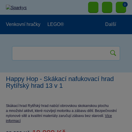
0
Venkovní hračky
LEGO®
Další
Pro kluky
Pro holky
Pro nejmenší
NOVINKY
Happy Hop - Skákací nafukovací hrad
Rytířský hrad 13 v 1
Skákací hrad Rytířský hrad nabízí obrovskou skokanskou plochu
a množství aktivit, které rozvíjejí motoriku a zábavu dětí. Bezpečnostní
nylonové sítě a kvalitní materiály zaručují zábavu bez starostí.
Více
informací