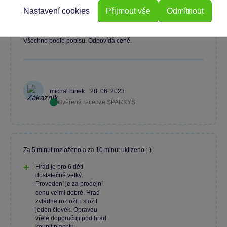
Nastavení cookies
Přijmout vše
Odmítnout
Všechno podle popisu. Odpovídá ceně.
michal binek
28. 06. 2023
Ověřená recenze SPARKYS
Za 5 minut rozloženo a za 10 minut uklizeno :-)
Hrad je pro 6 dětí
dostatečně velký.
Provedení je za prodejní
cenu velmi dobré. Hrad
zvládne rozložit i složit
jeden člověk. Opravdu
vřele doporučuji pod hrad