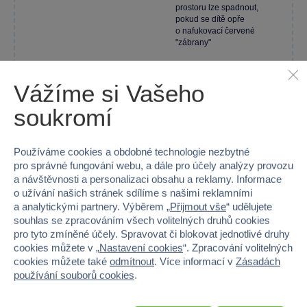
prostoru lze spadnout,
pokud se dítě opře
o nafukovací červené
"zábrany"
Vážíme si Vašeho
Hana Marešová
12. 07. 2024
soukromí
Ověřená recenze SPARKYS
Používáme cookies a obdobné technologie nezbytné
pro správné fungování webu, a dále pro účely analýzy provozu
a návštěvnosti a personalizaci obsahu a reklamy. Informace
Určitě doporučuji, má mnohostranné využití
o užívání našich stránek sdílíme s našimi reklamními
a analytickými partnery. Výběrem „
Přijmout vše
“ udělujete
Pevný materiál a skvělá
nosnost
souhlas se zpracováním všech volitelných druhů cookies
pro tyto zmíněné účely. Spravovat či blokovat jednotlivé druhy
cookies můžete v „
Nastavení cookies
“. Zpracování volitelných
cookies můžete také
odmítnout
. Více informací v
Zásadách
používání souborů cookies
.
Gabriela Mokrejšová
04. 06. 2024
Ověřená recenze SPARKYS