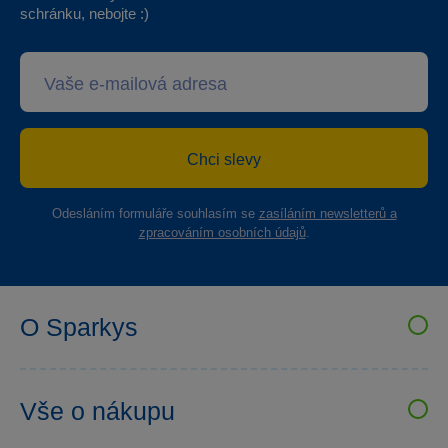
schránku, nebojte :)
Chci slevy
Odesláním formuláře souhlasím se
zasíláním newsletterů a
zpracováním osobních údajů
.
O Sparkys
VELKOOBCHOD SPARKYS
Kariéra
Vše o nákupu
Sparkys klub
Uživatelské recenze