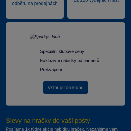
22 220 výdejních míst
odběru na prodejnách
Speciální klubové ceny
Exkluzivní nabídky od partnerů
Překvapení
Vstoupit do klubu
Slevy na hračky do vaší pošty
Posíláme 1x týdně akční nabídku hraček. Nezahltíme vám