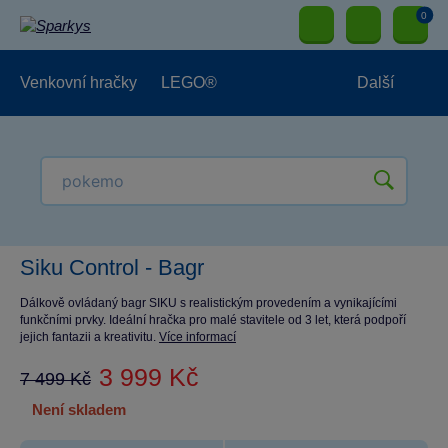
0
Venkovní hračky
LEGO®
Další
Pro kluky
Pro holky
Pro nejmenší
NOVINKY
Siku Control - Bagr
Dálkově ovládaný bagr SIKU s realistickým provedením a vynikajícími
funkčními prvky. Ideální hračka pro malé stavitele od 3 let, která podpoří
jejich fantazii a kreativitu.
Více informací
3 999 Kč
7 499 Kč
není skladem