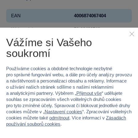
EAN
4006874067404
Kód produktu
50-10436740
Vážíme si Vašeho
Značka
SIKU
soukromí
Věk od
3
Používáme cookies a obdobné technologie nezbytné
Pohlaví
KLUK
pro správné fungování webu, a dále pro účely analýzy provozu
a návštěvnosti a personalizaci obsahu a reklamy. Informace
Šířka
45.2
o užívání našich stránek sdílíme s našimi reklamními
a analytickými partnery. Výběrem „
Přijmout vše
“ udělujete
Výška
21
souhlas se zpracováním všech volitelných druhů cookies
pro tyto zmíněné účely. Spravovat či blokovat jednotlivé druhy
Hloubka
24.8
cookies můžete v „
Nastavení cookies
“. Zpracování volitelných
cookies můžete také
odmítnout
. Více informací v
Zásadách
Hmotnost v gramech
3300
používání souborů cookies
.