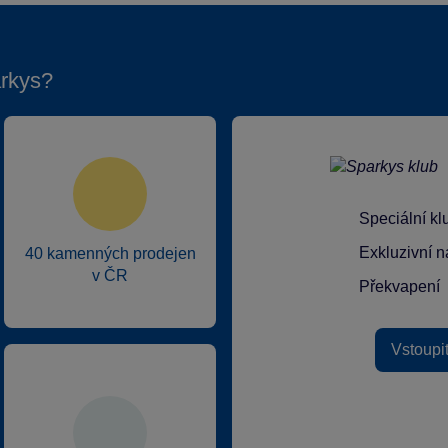
rkys?
Speciální k
Exkluzivní n
40 kamenných prodejen
v ČR
Překvapení
Vstoupi