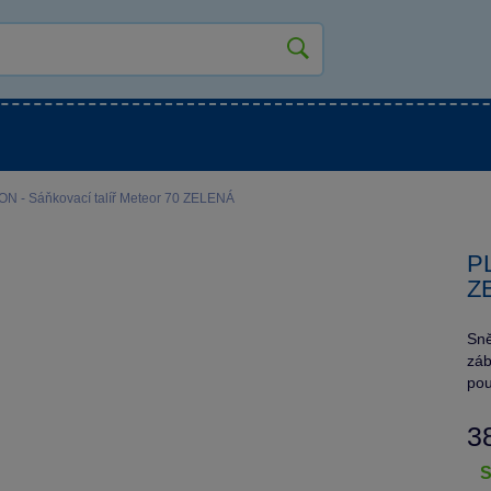
kluky
Pro holky
Pro nejmenší
NOVINKY
N - Sáňkovací talíř Meteor 70 ZELENÁ
PL
Z
Sně
záb
pou
3