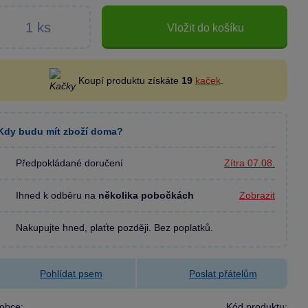
Vložit do košíku
Koupí produktu získáte
19
kaček
.
Kdy budu mít zboží doma?
Předpokládané doručení
Zítra 07.08.
Ihned k odběru na
několika pobočkách
Zobrazit
Nakupujte hned, plaťte později. Bez poplatků.
Pohlídat psem
Poslat přátelům
obce:
Kód produktu: