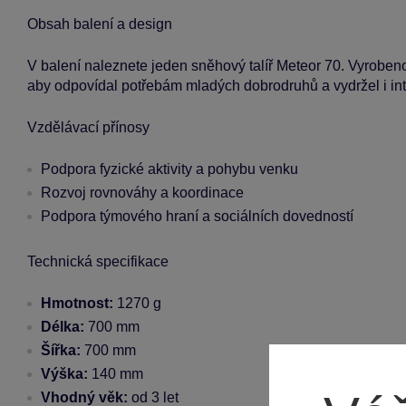
Obsah balení a design
V balení naleznete jeden sněhový talíř Meteor 70. Vyrobeno z
aby odpovídal potřebám mladých dobrodruhů a vydržel i int
Vzdělávací přínosy
Podpora fyzické aktivity a pohybu venku
Rozvoj rovnováhy a koordinace
Podpora týmového hraní a sociálních dovedností
Technická specifikace
Hmotnost:
1270 g
Délka:
700 mm
Šířka:
700 mm
Výška:
140 mm
Vhodný věk:
od 3 let