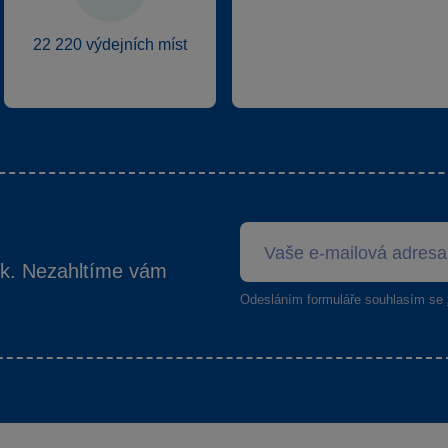
22 220 výdejních míst
ek. Nezahltíme vám
Odesláním formuláře souhlasím se