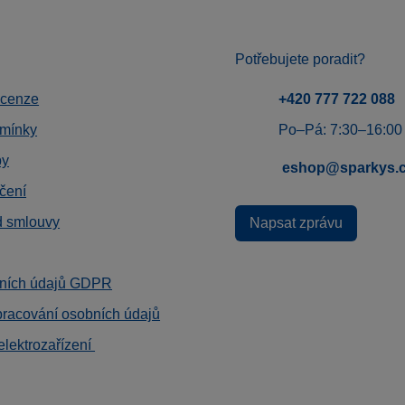
Potřebujete poradit?
ecenze
+420 777 722 088
mínky
Po–Pá: 7:30–16:00
by
eshop@sparkys.
čení
d smlouvy
Napsat zprávu
ních údajů GDPR
pracování osobních údajů
elektrozařízení