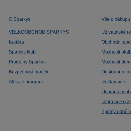
O Sparkys
Vše o nákupu
VELKOOBCHOD SPARKYS
Uživatelské r
Kariéra
Obchodní pod
Sparkys klub
Možnosti plat
Prodejny Sparkys
Možnosti doru
Bezpečnost hraček
Odstoupení o
Affiliate program
Reklamace
Ochrana osob
Informace o z
Zpětný odběr 