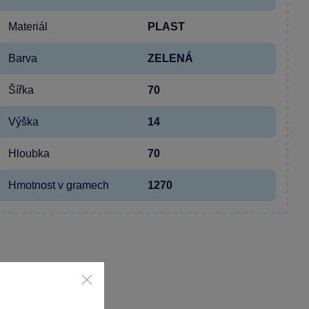
Materiál
PLAST
Barva
ZELENÁ
Šířka
70
Výška
14
Hloubka
70
Hmotnost v gramech
1270