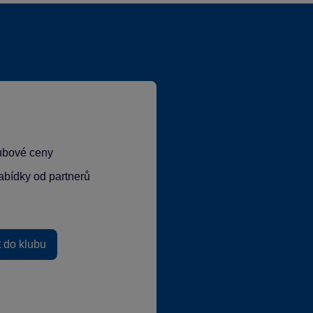
lubové ceny
abídky od partnerů
t do klubu