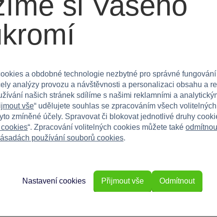
íme si Vašeho
ukromí
 kluky i holky. Skvělý doplněk pro zábavné zimní
ookies a obdobné technologie nezbytné pro správné fungování
čely analýzy provozu a návštěvnosti a personalizaci obsahu a r
užívání našich stránek sdílíme s našimi reklamními a analytickým
imu naplno! Dostupné také v dalších barevných
ijmout vše
“ udělujete souhlas se zpracováním všech volitelnýc
tyto zmíněné účely. Spravovat či blokovat jednotlivé druhy cook
 cookies
“. Zpracování volitelných cookies můžete také
odmítnou
ásadách používání souborů cookies
.
Nastavení cookies
Přijmout vše
Odmítnout