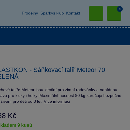
0
Prodejny
Sparkys klub
Kontakt
ASTKON - Sáňkovací talíř Meteor 70
ELENÁ
hové talíře Meteor jsou ideální pro zimní radovánky a nabídnou
avu pro kluky i holky. Maximální nosnost 90 kg zaručuje bezpečné
žívání pro děti od 3 let.
Více informací
88 Kč
skladem 9 kusů