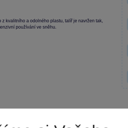
 kvalitního a odolného plastu, talíř je navržen tak,
enzivní používání ve sněhu.