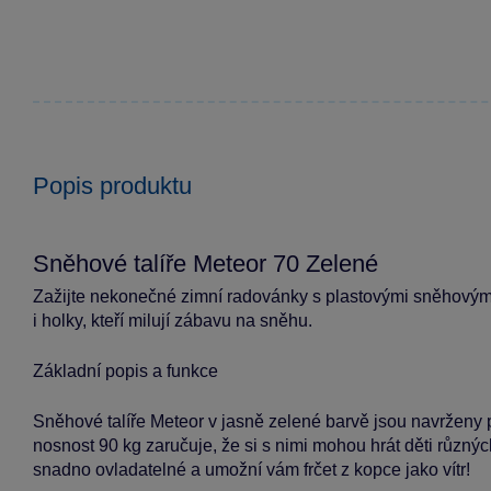
Popis produktu
Sněhové talíře Meteor 70 Zelené
Zažijte nekonečné zimní radovánky s plastovými sněhovými t
i holky, kteří milují zábavu na sněhu.
Základní popis a funkce
Sněhové talíře Meteor v jasně zelené barvě jsou navrženy p
nosnost 90 kg zaručuje, že si s nimi mohou hrát děti různýc
snadno ovladatelné a umožní vám frčet z kopce jako vítr!