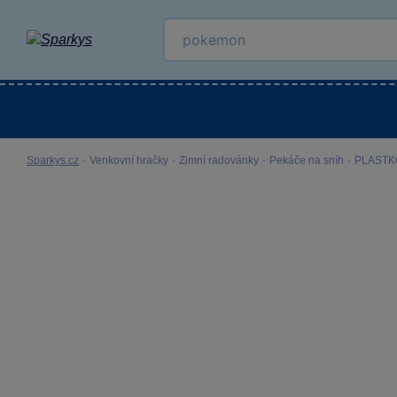
Kategorie
Venkovní hračky
LEGO®
Pro 
Sparkys.cz
·
Venkovní hračky
·
Zimní radovánky
·
Pekáče na sníh
·
PLASTKO