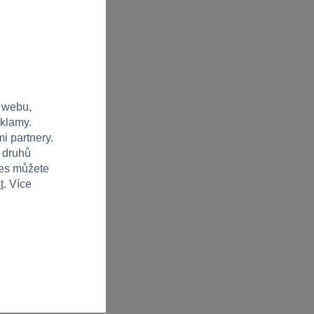
 webu,
eklamy.
i partnery.
h druhů
ies můžete
t
. Více