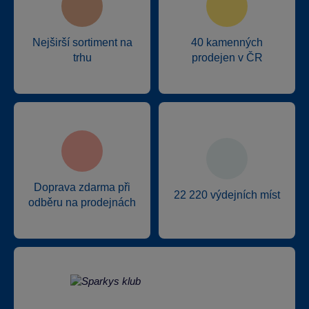
Nejširší sortiment na
40 kamenných
trhu
prodejen v ČR
Doprava zdarma při
22 220 výdejních míst
odběru na prodejnách