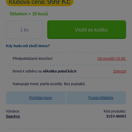
999 Kč
Klubová cena:
skladem > 10 kusů
Vložit do košíku
Kdy budu mít zboží doma?
Předpokládané doručení
Od pondělí 10.08.
Ihned k odběru na
několika pobočkách
Zobrazit
Nakupujte hned, plaťte později. Bez poplatků.
Pohlídat psem
Poslat přátelům
Výrobce:
Kód produktu:
Sparkys
31SY-46003