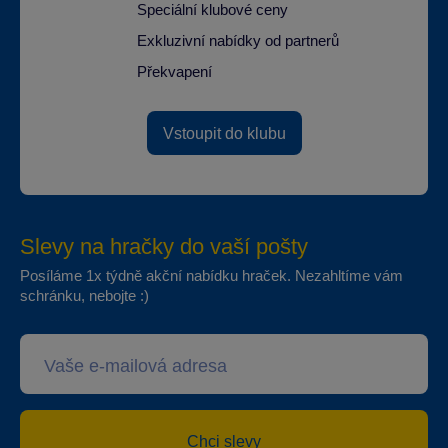
Speciální klubové ceny
Exkluzivní nabídky od partnerů
Překvapení
Vstoupit do klubu
Slevy na hračky do vaší pošty
Posíláme 1x týdně akční nabídku hraček. Nezahltíme vám
schránku, nebojte :)
Chci slevy