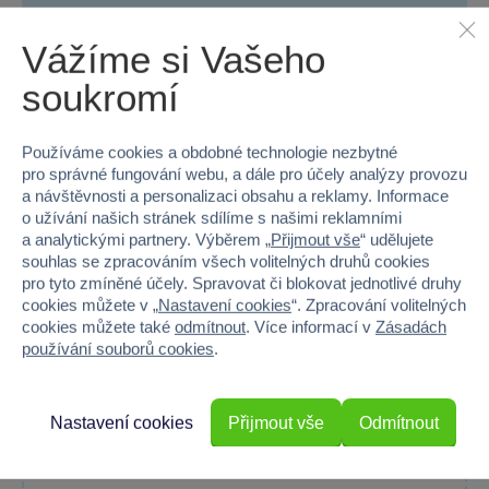
Baterie produktu - typ
Block baterie 7,4V
Vážíme si Vašeho
Baterie příslušenství - vyžaduje
Ano
soukromí
Baterie příslušenství - součást balení
Ano
Používáme cookies a obdobné technologie nezbytné
Baterie příslušenství - počet
2
pro správné fungování webu, a dále pro účely analýzy provozu
a návštěvnosti a personalizaci obsahu a reklamy. Informace
Baterie příslušenství - typ
AA (LR6) tužkové 1
o užívání našich stránek sdílíme s našimi reklamními
a analytickými partnery. Výběrem „
Přijmout vše
“ udělujete
souhlas se zpracováním všech volitelných druhů cookies
pro tyto zmíněné účely. Spravovat či blokovat jednotlivé druhy
cookies můžete v „
Nastavení cookies
“. Zpracování volitelných
100 %
cookies můžete také
odmítnout
. Více informací v
Zásadách
používání souborů cookies
.
Průměr z 2 hodnocení
100 % zákazníků doporučuje
Nastavení cookies
Přijmout vše
Odmítnout