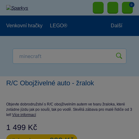
0
Venkovní hračky
LEGO®
Další
Pro kluky
Pro holky
Pro nejmenší
NOVINKY
R/C Obojživelné auto - žralok
Objevte dobrodružství s R/C obojživelním autem ve tvaru žraloka, které
zvládne jízdu jak po souši, tak po vodě. Skvělá zábava pro malé řidiče od 3
let!
Více informací
1 499 Kč