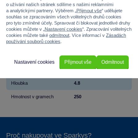
Řada
Tlapková patrola
o užívání našich stránek sdílíme s našimi reklamními
a analytickými partnery. Výběrem „
Přijmout vše
“ udělujete
Věk od
6
souhlas se zpracováním všech volitelných druhů cookies
pro tyto zmíněné účely. Spravovat či blokovat jednotlivé druhy
Pohlaví
HOLKA, KLUK
cookies můžete v „
Nastavení cookies
“. Zpracování volitelných
cookies můžete také
odmítnout
. Více informací v
Zásadách
používání souborů cookies
.
Počet dílků
72
Šířka
19
Nastavení cookies
Přijmout vše
Odmítnout
Výška
19
Hloubka
4.8
Hmotnost v gramech
250
Proč nakupovat ve Sparkys?