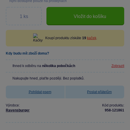
Nyní dostupné pouze na prodejnách
Vložit do košíku
Koupí produktu získáte
19
kaček
.
Kdy budu mít zboží doma?
Ihned k odběru na
několika pobočkách
Zobrazit
Nakupujte hned, plaťte později. Bez poplatků.
Pohlídat psem
Poslat přátelům
Výrobce:
Kód produktu:
Ravensburger
958-121861