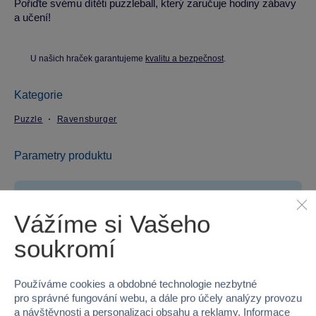
Pořiďte svému dítěti puzzleball, který zaručuje hodiny zábavy
a učení!
U našich hraček garantujeme
kvalitu a bezpečnost
.
Kategorie
Puzzle
Ravensburger
Parametry produktu
EAN
4005556121861
Vážíme si Vašeho
Kód produktu
958-121861
soukromí
Značka
Ravensburger
Používáme cookies a obdobné technologie nezbytné
Licence
NICKELODEON
pro správné fungování webu, a dále pro účely analýzy provozu
a návštěvnosti a personalizaci obsahu a reklamy. Informace