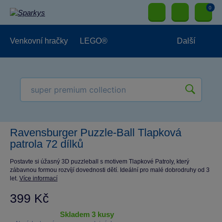
0
Venkovní hračky
LEGO®
Další
Pro kluky
Pro holky
Pro nejmenší
NOVINKY
Ravensburger Puzzle-Ball Tlapková
patrola 72 dílků
Postavte si úžasný 3D puzzleball s motivem Tlapkové Patroly, který
zábavnou formou rozvíjí dovednosti dětí. Ideální pro malé dobrodruhy od 3
let.
Více informací
399 Kč
skladem 3 kusy