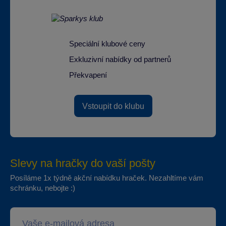
Speciální klubové ceny
Exkluzivní nabídky od partnerů
Překvapení
Vstoupit do klubu
Slevy na hračky do vaší pošty
Posíláme 1x týdně akční nabídku hraček. Nezahltíme vám
schránku, nebojte :)