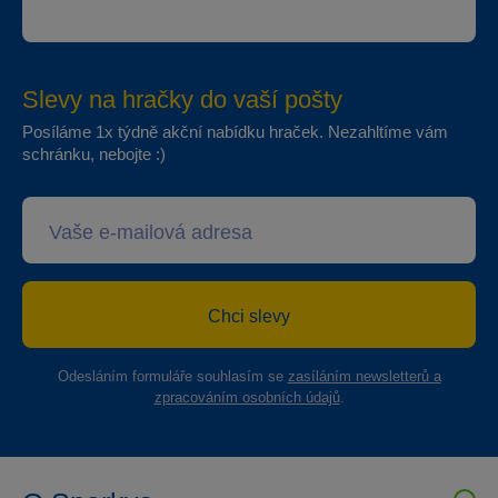
Slevy na hračky do vaší pošty
Posíláme 1x týdně akční nabídku hraček. Nezahltíme vám
schránku, nebojte :)
Chci slevy
Odesláním formuláře souhlasím se
zasíláním newsletterů a
zpracováním osobních údajů
.