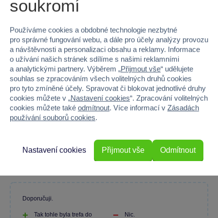
soukromí
Máte zkušenost s tímto zbožím?
Používáme cookies a obdobné technologie nezbytné
pro správné fungování webu, a dále pro účely analýzy provozu
Napište recenzi a pomozte ostatním s výběrem.
a návštěvnosti a personalizaci obsahu a reklamy. Informace
o užívání našich stránek sdílíme s našimi reklamními
a analytickými partnery. Výběrem „
Přijmout vše
“ udělujete
souhlas se zpracováním všech volitelných druhů cookies
pro tyto zmíněné účely. Spravovat či blokovat jednotlivé druhy
Ano, výborná hra pro kluky a chlapy.
cookies můžete v „
Nastavení cookies
“. Zpracování volitelných
cookies můžete také
odmítnout
. Více informací v
Zásadách
používání souborů cookies
.
Jana Břehovská
07. 12. 2024
Nastavení cookies
Přijmout vše
Odmítnout
Ověřená recenze SPARKYS
Doporučuji.
Tak tohle byla trefa do
Nic.