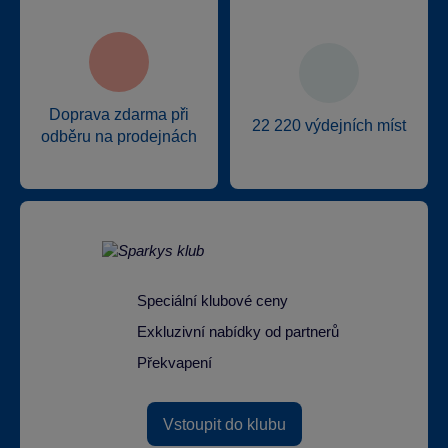
Doprava zdarma při
22 220 výdejních míst
odběru na prodejnách
Speciální klubové ceny
Exkluzivní nabídky od partnerů
Překvapení
Vstoupit do klubu