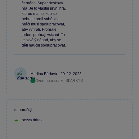
černého. Super desková
hra. Je to vlastní první hra,
kterou máme, kde se
nehraje proti sobě, ale
hráči musí spolupracovat,
aby vyhráli. Prohraje
jeden, prohrají všichni. To
je skvělý nápad, aby se
děti naučili spolupracovat.
Martina Bártová
29. 12. 2023
Ověřená recenze SPARKYS
doporučuji
bezva dárek