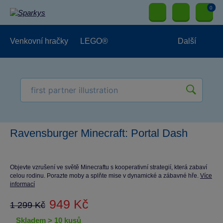
0
Venkovní hračky
LEGO®
Další
Pro kluky
Pro holky
Pro nejmenší
NOVINKY
Ravensburger Minecraft: Portal Dash
Objevte vzrušení ve světě Minecraftu s kooperativní strategií, která zabaví
celou rodinu. Porazte moby a splňte mise v dynamické a zábavné hře.
Více
informací
949 Kč
1 299 Kč
skladem > 10 kusů