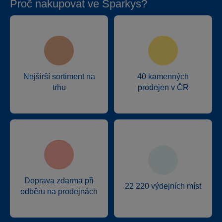
Proč nakupovat ve Sparkys?
Nejširší sortiment na
40 kamenných
trhu
prodejen v ČR
Doprava zdarma při
22 220 výdejních míst
odběru na prodejnách