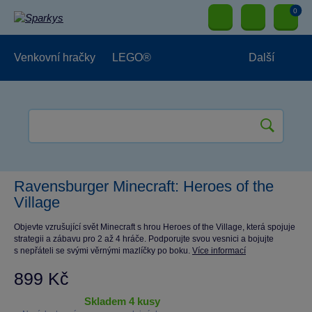
0
Venkovní hračky
LEGO®
Další
Pro kluky
Pro holky
Pro nejmenší
NOVINKY
Ravensburger Minecraft: Heroes of the
Village
Objevte vzrušující svět Minecraft s hrou Heroes of the Village, která spojuje
strategii a zábavu pro 2 až 4 hráče. Podporujte svou vesnici a bojujte
s nepřáteli se svými věrnými mazlíčky po boku.
Více informací
899 Kč
skladem 4 kusy