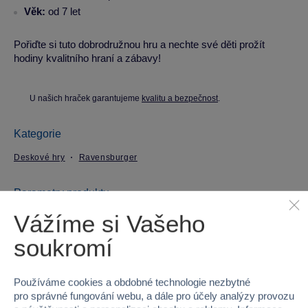
Věk:
od 7 let
Pořiďte si tuto dobrodružnou hru a nechte své děti prožít
hodiny kvalitního hraní a zábavy!
U našich hraček garantujeme
kvalitu a bezpečnost
.
Kategorie
Deskové hry
Ravensburger
Parametry produktu
Vážíme si Vašeho
EAN
4005556209361
soukromí
Kód produktu
958-209361
Používáme cookies a obdobné technologie nezbytné
Značka
Ravensburger
pro správné fungování webu, a dále pro účely analýzy provozu