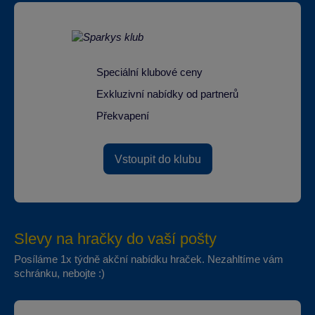
Speciální klubové ceny
Exkluzivní nabídky od partnerů
Překvapení
Vstoupit do klubu
Slevy na hračky do vaší pošty
Posíláme 1x týdně akční nabídku hraček. Nezahltíme vám
schránku, nebojte :)