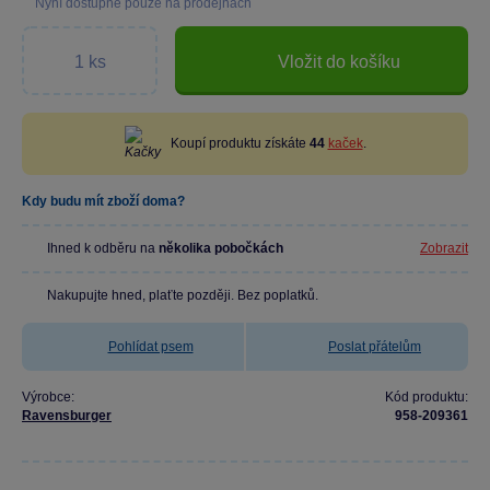
Nyní dostupné pouze na prodejnách
Vložit do košíku
Koupí produktu získáte
44
kaček
.
Kdy budu mít zboží doma?
Ihned k odběru na
několika pobočkách
Zobrazit
Nakupujte hned, plaťte později. Bez poplatků.
Pohlídat psem
Poslat přátelům
Výrobce:
Kód produktu:
Ravensburger
958-209361