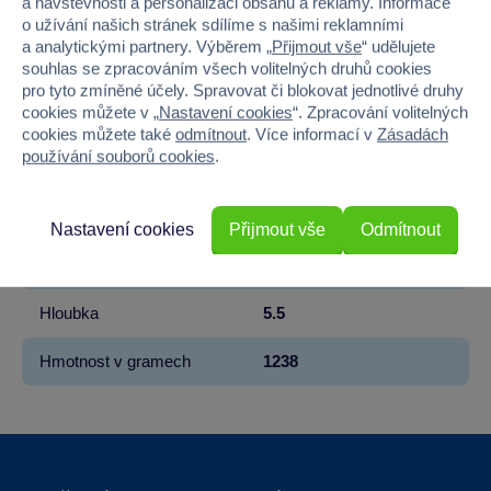
a návštěvnosti a personalizaci obsahu a reklamy. Informace
Licence
Microsoft
o užívání našich stránek sdílíme s našimi reklamními
a analytickými partnery. Výběrem „
Přijmout vše
“ udělujete
souhlas se zpracováním všech volitelných druhů cookies
Řada
Minecraft®
pro tyto zmíněné účely. Spravovat či blokovat jednotlivé druhy
cookies můžete v „
Nastavení cookies
“. Zpracování volitelných
Věk od
7
cookies můžete také
odmítnout
. Více informací v
Zásadách
používání souborů cookies
.
Pohlaví
HOLKA, KLUK
Šířka
26.5
Nastavení cookies
Přijmout vše
Odmítnout
Výška
26.5
Hloubka
5.5
Hmotnost v gramech
1238