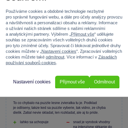
Používáme cookies a obdobné technologie nezbytné
100 %
pro správné fungování webu, a dále pro účely analýzy provozu
a návštěvnosti a personalizaci obsahu a reklamy. Informace
o užívání našich stránek sdílíme s našimi reklamními
Průměr z 2 hodnocení
a analytickými partnery. Výběrem „
Přijmout vše
“ udělujete
100 % zákazníků doporučuje
souhlas se zpracováním všech volitelných druhů cookies
pro tyto zmíněné účely. Spravovat či blokovat jednotlivé druhy
cookies můžete v „
Nastavení cookies
“. Zpracování volitelných
cookies můžete také
odmítnout
. Více informací v
Zásadách
Máte zkušenost s tímto zbožím?
používání souborů cookies
.
Napište recenzi a pomozte ostatním s výběrem.
Nastavení cookies
Přijmout vše
Odmítnout
To co chybalo na puzzle lesne zvieratka tu je. Podklad
je odliseny, takze ked sa puzzle vyberie, tak vidno, ze chyba
dielik. Zatial nevie skladat, len rozkladat, ale aj to pride.
lahko sa uchopuje
snad je vyrobok vhodny
na intenzivne strkanie do