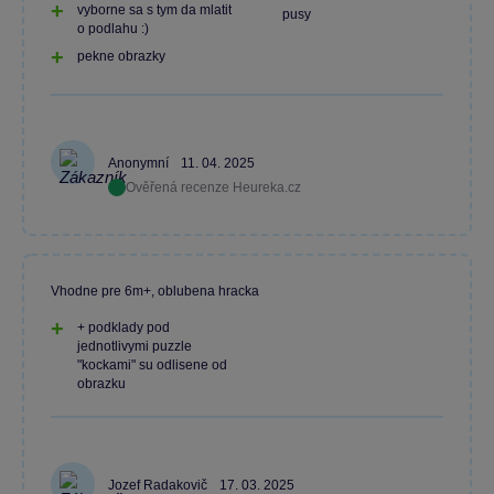
vyborne sa s tym da mlatit
pusy
o podlahu :)
pekne obrazky
Anonymní
11. 04. 2025
Ověřená recenze Heureka.cz
Vhodne pre 6m+, oblubena hracka
+ podklady pod
jednotlivymi puzzle
"kockami" su odlisene od
obrazku
Jozef Radakovič
17. 03. 2025