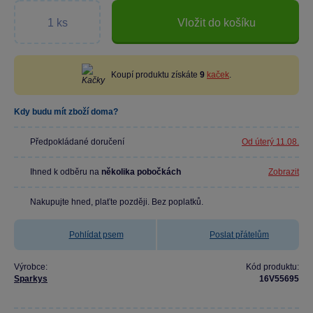
Vložit do košíku
Koupí produktu získáte
9
kaček
.
Kdy budu mít zboží doma?
Předpokládané doručení
Od úterý 11.08.
Ihned k odběru na
několika pobočkách
Zobrazit
Nakupujte hned, plaťte později. Bez poplatků.
Pohlídat psem
Poslat přátelům
Výrobce:
Kód produktu:
Sparkys
16V55695