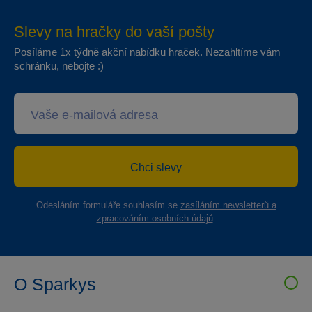
Slevy na hračky do vaší pošty
Posíláme 1x týdně akční nabídku hraček. Nezahltíme vám
schránku, nebojte :)
Chci slevy
Odesláním formuláře souhlasím se
zasíláním newsletterů a
zpracováním osobních údajů
.
O Sparkys
VELKOOBCHOD SPARKYS