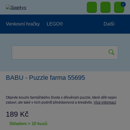
0
Venkovní hračky
LEGO®
Další
Pro kluky
Pro holky
Pro nejmenší
NOVINKY
BABU - Puzzle farma 55695
Objevte kouzlo farmářského života s dřevěným puzzle, které děti nejen
zabaví, ale také v nich podnítí představivost a kreativitu.
Více informací
189 Kč
skladem > 10 kusů