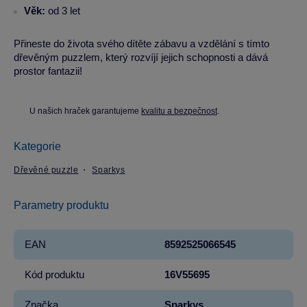
Věk:
od 3 let
Přineste do života svého dítěte zábavu a vzdělání s tímto
dřevěným puzzlem, který rozvíjí jejich schopnosti a dává
prostor fantazii!
U našich hraček garantujeme
kvalitu a bezpečnost
.
Kategorie
Dřevěné puzzle
Sparkys
Parametry produktu
EAN
8592525066545
Kód produktu
16V55695
Značka
Sparkys