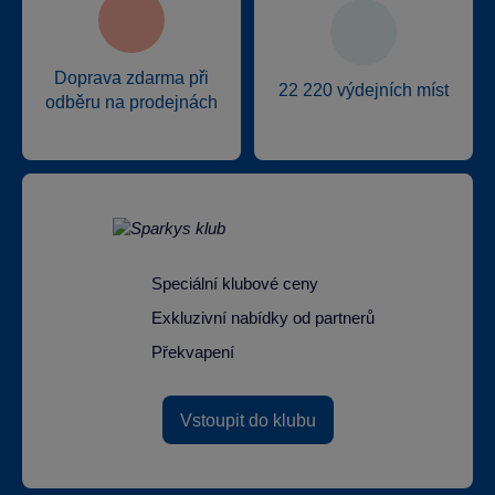
Doprava zdarma při
22 220 výdejních míst
odběru na prodejnách
Speciální klubové ceny
Exkluzivní nabídky od partnerů
Překvapení
Vstoupit do klubu