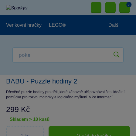
0
Venkovní hračky
LEGO®
Další
Pro kluky
Pro holky
Pro nejmenší
NOVINKY
BABU - Puzzle hodiny 2
Dřevěné puzzle hodiny pro děti, které zábavně učí poznávat čas. Ideální
pomůcka pro rozvoj motoriky a logického myšlení.
Více informací
299 Kč
skladem > 10 kusů
Vložit do košíku