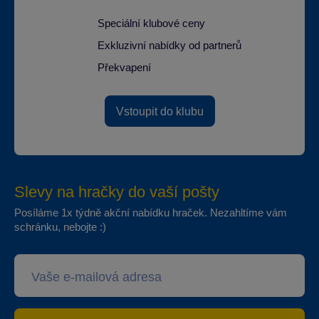
Speciální klubové ceny
Exkluzivní nabídky od partnerů
Překvapení
Vstoupit do klubu
Slevy na hračky do vaší pošty
Posíláme 1x týdně akční nabídku hraček. Nezahltíme vám
schránku, nebojte :)