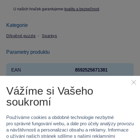
U našich hraček garantujeme
kvalitu a bezpečnost
.
Kategorie
Dřevěné puzzle
Sparkys
Parametry produktu
EAN
8592525671381
Kód produktu
16V52068
Vážíme si Vašeho
Značka
Sparkys
soukromí
Řada
BABU
Používáme cookies a obdobné technologie nezbytné
pro správné fungování webu, a dále pro účely analýzy provozu
Věk od
18 měsíců
a návštěvnosti a personalizaci obsahu a reklamy. Informace
o užívání našich stránek sdílíme s našimi reklamními
Pohlaví
HOLKA, KLUK