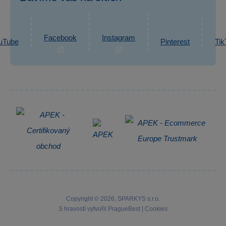
eshop@sparkys.cz
Reklamace
Ochrana osobních údajů GDPR
Napsat zprávu
Informace o zpracování osobních údajů
Facebook
Instagram
uTube
Pinterest
Tik
Zpětný odběr elektrozařízení
Copyright © 2026, SPARKYS s.r.o.
S hravostí vytvořil
PragueBest
|
Cookies