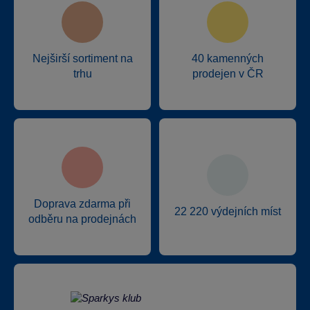
Nejširší sortiment na
40 kamenných
trhu
prodejen v ČR
Doprava zdarma při
22 220 výdejních míst
odběru na prodejnách