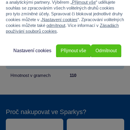
a analytickými partnery. Výběrem „
Přijmout vše
“ udělujete
souhlas se zpracováním všech volitelných druhů cookies
Materiál
Dřevo
pro tyto zmíněné účely. Spravovat či blokovat jednotlivé druhy
cookies můžete v „
Nastavení cookies
“. Zpracování volitelných
Počet dílků
13
cookies můžete také
odmítnout
. Více informací v
Zásadách
používání souborů cookies
.
Šířka
21.5
Výška
21.5
Nastavení cookies
Přijmout vše
Odmítnout
Hloubka
2
Hmotnost v gramech
110
Proč nakupovat ve Sparkys?