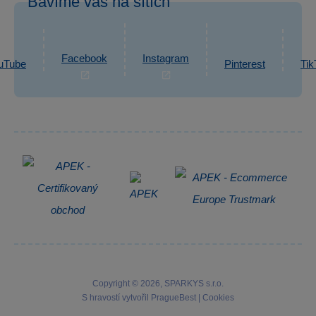
Bavíme vás na sítích
eshop@sparkys.cz
Reklamace
Ochrana osobních údajů GDPR
Napsat zprávu
Informace o zpracování osobních údajů
Facebook
Instagram
uTube
Pinterest
Tik
Zpětný odběr elektrozařízení
Copyright © 2026, SPARKYS s.r.o.
S hravostí vytvořil
PragueBest
|
Cookies