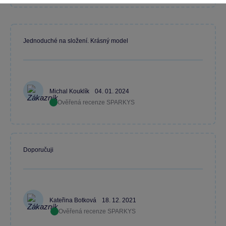
Jednoduché na složení. Krásný model
Michal Kouklík
04. 01. 2024
Ověřená recenze SPARKYS
Doporučuji
Kateřina Botková
18. 12. 2021
Ověřená recenze SPARKYS