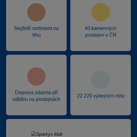
Nejširší sortiment na
40 kamenných
trhu
prodejen v ČR
Doprava zdarma při
22 220 výdejních míst
odběru na prodejnách