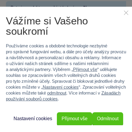
Baterie produktu - součást balení
Ne
Vážíme si Vašeho
Baterie produktu - počet
2
soukromí
Baterie produktu - typ
AA (LR6) tužkové 1,5V
Používáme cookies a obdobné technologie nezbytné
pro správné fungování webu, a dále pro účely analýzy provozu
a návštěvnosti a personalizaci obsahu a reklamy. Informace
o užívání našich stránek sdílíme s našimi reklamními
100 %
a analytickými partnery. Výběrem „
Přijmout vše
“ udělujete
souhlas se zpracováním všech volitelných druhů cookies
Průměr z 3 hodnocení
pro tyto zmíněné účely. Spravovat či blokovat jednotlivé druhy
cookies můžete v „
Nastavení cookies
“. Zpracování volitelných
100 % zákazníků doporučuje
cookies můžete také
odmítnout
. Více informací v
Zásadách
používání souborů cookies
.
Máte zkušenost s tímto zbožím?
Nastavení cookies
Přijmout vše
Odmítnout
Napište recenzi a pomozte ostatním s výběrem.