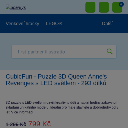
0
Venkovní hračky
LEGO®
Další
Pro kluky
Pro holky
Pro nejmenší
NOVINKY
CubicFun - Puzzle 3D Queen Anne's
Revenges s LED světlem - 293 dílků
3D puzzle s LED světlem rozvíjí kreativitu dětí a nabízí hodiny zábavy při
skládání unikátního modelu. Ideální pro malé stavitele a dobrodruhy od 8
let.
Více informací
799 Kč
1 299 Kč