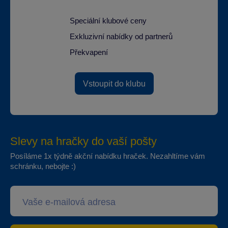
Speciální klubové ceny
Exkluzivní nabídky od partnerů
Překvapení
Vstoupit do klubu
Slevy na hračky do vaší pošty
Posíláme 1x týdně akční nabídku hraček. Nezahltíme vám
schránku, nebojte :)