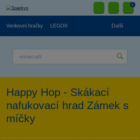
0
Venkovní hračky
LEGO®
Další
Pro kluky
Pro holky
Pro nejmenší
NOVINKY
Happy Hop - Skákací
nafukovací hrad Zámek s
míčky