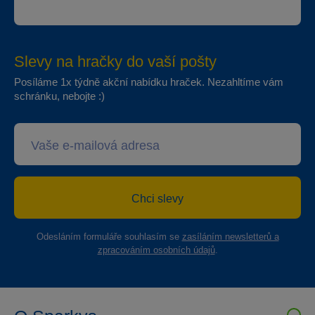
Slevy na hračky do vaší pošty
Posíláme 1x týdně akční nabídku hraček. Nezahltíme vám
schránku, nebojte :)
Chci slevy
Odesláním formuláře souhlasím se
zasíláním newsletterů a
zpracováním osobních údajů
.