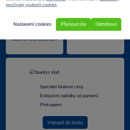
používání souborů cookies
.
Nastavení cookies
Přijmout vše
Odmítnout
Doprava zdarma při
22 220 výdejních míst
odběru na prodejnách
Speciální klubové ceny
Exkluzivní nabídky od partnerů
Překvapení
Vstoupit do klubu