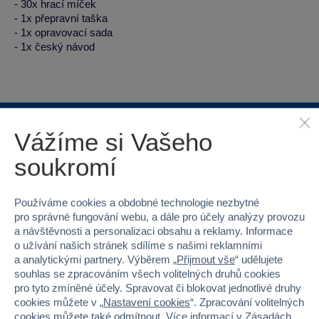
- 30x hrací míček
- 1x přepravní taška
- 1x opravovací sada
- 1x český návod
Vážíme si Vašeho
Proč nakupovat ve Sparkys?
soukromí
Používáme cookies a obdobné technologie nezbytné
pro správné fungování webu, a dále pro účely analýzy provozu
a návštěvnosti a personalizaci obsahu a reklamy. Informace
o užívání našich stránek sdílíme s našimi reklamními
Nejširší sortiment na
40 kamenných
a analytickými partnery. Výběrem „
Přijmout vše
“ udělujete
trhu
prodejen v ČR
souhlas se zpracováním všech volitelných druhů cookies
pro tyto zmíněné účely. Spravovat či blokovat jednotlivé druhy
cookies můžete v „
Nastavení cookies
“. Zpracování volitelných
cookies můžete také
odmítnout
. Více informací v
Zásadách