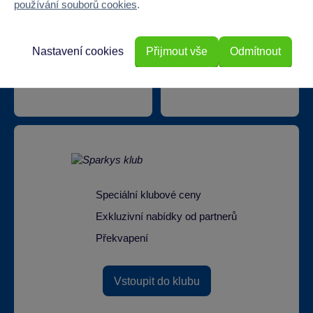
používání souborů cookies
.
Nastavení cookies
Přijmout vše
Odmítnout
Doprava zdarma při
22 220 výdejních míst
odběru na prodejnách
Speciální klubové ceny
Exkluzivní nabídky od partnerů
Překvapení
Vstoupit do klubu