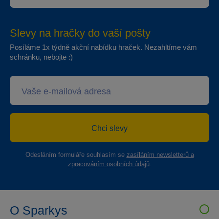
Slevy na hračky do vaší pošty
Posíláme 1x týdně akční nabídku hraček. Nezahltíme vám
schránku, nebojte :)
Chci slevy
Odesláním formuláře souhlasím se
zasíláním newsletterů a
zpracováním osobních údajů
.
O Sparkys