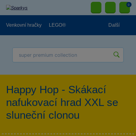
0
Venkovní hračky
LEGO®
Další
Pro kluky
Pro holky
Pro nejmenší
NOVINKY
Happy Hop - Skákací
nafukovací hrad XXL se
sluneční clonou