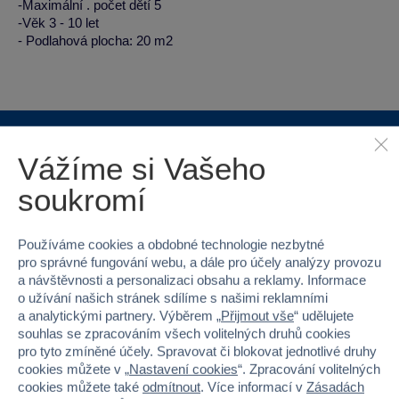
-Maximální . počet dětí 5
-Věk 3 - 10 let
- Podlahová plocha: 20 m2
Vážíme si Vašeho
Proč nakupovat ve Sparkys?
soukromí
Používáme cookies a obdobné technologie nezbytné
pro správné fungování webu, a dále pro účely analýzy provozu
a návštěvnosti a personalizaci obsahu a reklamy. Informace
Nejširší sortiment na
40 kamenných
o užívání našich stránek sdílíme s našimi reklamními
trhu
prodejen v ČR
a analytickými partnery. Výběrem „
Přijmout vše
“ udělujete
souhlas se zpracováním všech volitelných druhů cookies
pro tyto zmíněné účely. Spravovat či blokovat jednotlivé druhy
cookies můžete v „
Nastavení cookies
“. Zpracování volitelných
cookies můžete také
odmítnout
. Více informací v
Zásadách