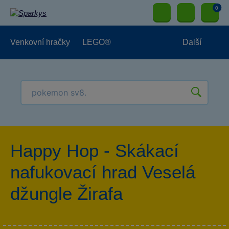
0
Venkovní hračky
LEGO®
Další
Pro kluky
Pro holky
Pro nejmenší
NOVINKY
Happy Hop - Skákací
nafukovací hrad Veselá
džungle Žirafa