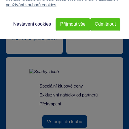
používání souborů cookies
.
Nastavení cookies
Přijmout vše
Odmítnout
Doprava zdarma při
22 220 výdejních míst
odběru na prodejnách
Speciální klubové ceny
Exkluzivní nabídky od partnerů
Překvapení
Vstoupit do klubu