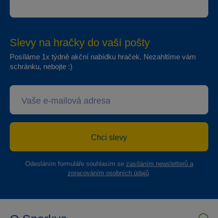
Slevy na hračky do vaší pošty
Posíláme 1x týdně akční nabídku hraček. Nezahltíme vám
schránku, nebojte :)
Chci slevy
Odesláním formuláře souhlasím se
zasíláním newsletterů a
zpracováním osobních údajů
.