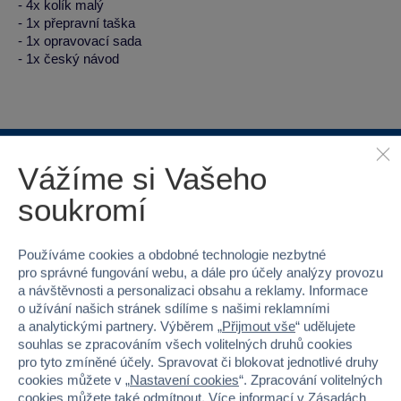
- 4x kolík malý
- 1x přepravní taška
- 1x opravovací sada
- 1x český návod
Vážíme si Vašeho
Proč nakupovat ve Sparkys?
soukromí
Používáme cookies a obdobné technologie nezbytné
pro správné fungování webu, a dále pro účely analýzy provozu
a návštěvnosti a personalizaci obsahu a reklamy. Informace
o užívání našich stránek sdílíme s našimi reklamními
Nejširší sortiment na
40 kamenných
a analytickými partnery. Výběrem „
Přijmout vše
“ udělujete
trhu
prodejen v ČR
souhlas se zpracováním všech volitelných druhů cookies
pro tyto zmíněné účely. Spravovat či blokovat jednotlivé druhy
cookies můžete v „
Nastavení cookies
“. Zpracování volitelných
cookies můžete také
odmítnout
. Více informací v
Zásadách