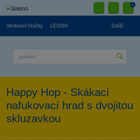
0
Venkovní hračky
LEGO®
Další
Pro kluky
Pro holky
Pro nejmenší
NOVINKY
Happy Hop - Skákací
nafukovací hrad s dvojitou
skluzavkou