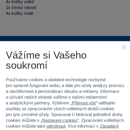
4x kolíky velké
1x český návod
4x kolíky malé
Vážíme si Vašeho
Proč nakupovat ve Sparkys?
soukromí
Používáme cookies a obdobné technologie nezbytné
pro správné fungování webu, a dále pro účely analýzy provozu
a návštěvnosti a personalizaci obsahu a reklamy. Informace
Nejširší sortiment na
40 kamenných
o užívání našich stránek sdílíme s našimi reklamními
trhu
prodejen v ČR
a analytickými partnery. Výběrem „
Přijmout vše
“ udělujete
souhlas se zpracováním všech volitelných druhů cookies
pro tyto zmíněné účely. Spravovat či blokovat jednotlivé druhy
cookies můžete v „
Nastavení cookies
“. Zpracování volitelných
cookies můžete také
odmítnout
. Více informací v
Zásadách