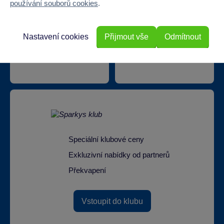
používání souborů cookies
.
Nastavení cookies
Přijmout vše
Odmítnout
Doprava zdarma při
22 220 výdejních míst
odběru na prodejnách
Speciální klubové ceny
Exkluzivní nabídky od partnerů
Překvapení
Vstoupit do klubu