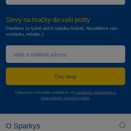
Slevy na hračky do vaší pošty
Posíláme 1x týdně akční nabídku hraček. Nezahltíme vám
schránku, nebojte :)
Chci slevy
Odesláním formuláře souhlasím se
zasíláním newsletterů a
zpracováním osobních údajů
.
O Sparkys