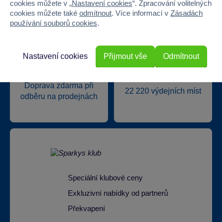
cookies můžete v „
Nastavení cookies
“. Zpracování volitelných
cookies můžete také
odmítnout
. Více informací v
Zásadách
používání souborů cookies
.
Nastavení cookies
Přijmout vše
Odmítnout
Doprava zdarma při
22 220 výdejních míst
odběru na prodejnách
Speciální klubové ceny
Exkluzivní nabídky od partnerů
Překvapení