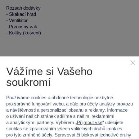
Rozsah dodávky
- Skákací hrad
- Ventilátor
- Přenosný vak
- Kolíky (kotvení)
Vážíme si Vašeho
soukromí
Proč nakupovat ve Sparkys?
Používáme cookies a obdobné technologie nezbytné
pro správné fungování webu, a dále pro účely analýzy provozu
a návštěvnosti a personalizaci obsahu a reklamy. Informace
o užívání našich stránek sdílíme s našimi reklamními
a analytickými partnery. Výběrem „
Přijmout vše
“ udělujete
Nejširší sortiment na
40 kamenných
souhlas se zpracováním všech volitelných druhů cookies
trhu
prodejen v ČR
pro tyto zmíněné účely. Spravovat či blokovat jednotlivé druhy