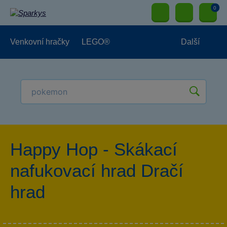
0
Venkovní hračky
LEGO®
Další
Pro kluky
Pro holky
Pro nejmenší
NOVINKY
Happy Hop - Skákací
nafukovací hrad Dračí
hrad