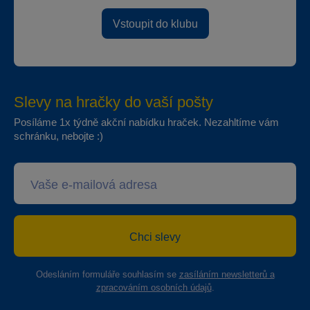
Vstoupit do klubu
Slevy na hračky do vaší pošty
Posíláme 1x týdně akční nabídku hraček. Nezahltíme vám
schránku, nebojte :)
Chci slevy
Odesláním formuláře souhlasím se
zasíláním newsletterů a
zpracováním osobních údajů
.