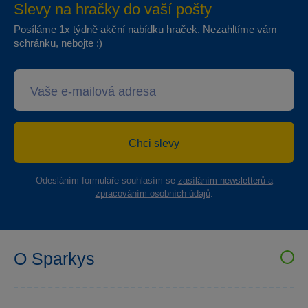
Slevy na hračky do vaší pošty
Posíláme 1x týdně akční nabídku hraček. Nezahltíme vám
schránku, nebojte :)
Chci slevy
Odesláním formuláře souhlasím se
zasíláním newsletterů a
zpracováním osobních údajů
.
O Sparkys
VELKOOBCHOD SPARKYS
Kariéra