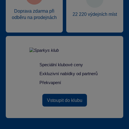
Doprava zdarma při
22 220 výdejních míst
odběru na prodejnách
Speciální klubové ceny
Exkluzivní nabídky od partnerů
Překvapení
Vstoupit do klubu