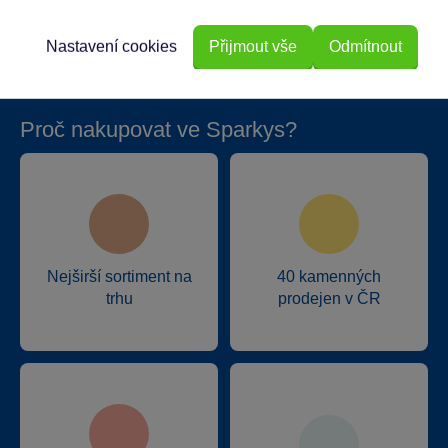
Hmotnost v gramech
24
Nastavení cookies
Přijmout vše
Odmítnout
Proč nakupovat ve Sparkys?
Nejširší sortiment na
40 kamenných
trhu
prodejen v ČR