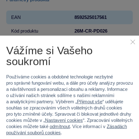
EAN
8592525017561
Kód produktu
26M-CR-PD026
Značka
Sparkys
Vážíme si Vašeho
soukromí
Licence
CreaFun
Věk od
3
Používáme cookies a obdobné technologie nezbytné
pro správné fungování webu, a dále pro účely analýzy provozu
Pohlaví
HOLKA, KLUK
a návštěvnosti a personalizaci obsahu a reklamy. Informace
o užívání našich stránek sdílíme s našimi reklamními
Šířka
10
a analytickými partnery. Výběrem „
Přijmout vše
“ udělujete
souhlas se zpracováním všech volitelných druhů cookies
Výška
11
pro tyto zmíněné účely. Spravovat či blokovat jednotlivé druhy
cookies můžete v „
Nastavení cookies
“. Zpracování volitelných
cookies můžete také
odmítnout
. Více informací v
Zásadách
Hloubka
1.5
používání souborů cookies
.