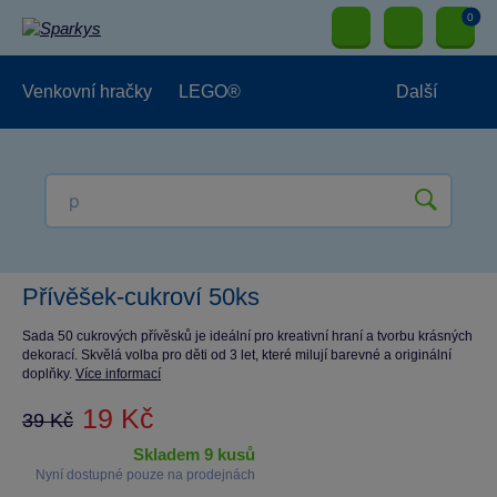
0
Venkovní hračky
LEGO®
Další
Pro kluky
Pro holky
Pro nejmenší
NOVINKY
Přívěšek-cukroví 50ks
Sada 50 cukrových přívěsků je ideální pro kreativní hraní a tvorbu krásných
dekorací. Skvělá volba pro děti od 3 let, které milují barevné a originální
doplňky.
Více informací
19 Kč
39 Kč
skladem 9 kusů
Nyní dostupné pouze na prodejnách