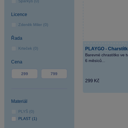
Sparkys (0)
Hradec
SPARKYS Karlovy Vary
Licence
SPARKYS Klatovy
Zdeněk Miler (0)
SPARKYS Liberec OC
Plaza
Řada
SPARKYS Olomouc OC
Krteček (0)
PLAYGO - Charstít
Haná
Barevné chrastítko ve t
SPARKYS Opava OC
6 měsíců...
Cena
Breda&Weinstein
SPARKYS Ostrava
Forum Nová Karolina
299 Kč
SPARKYS Ostrava Outlet
Arena Moravia
SPARKYS Pardubice OC
Materiál
Palác
PLYŠ (0)
SPARKYS Plzeň OC
PLAST (1)
Plaza