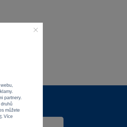
 webu,
eklamy.
i partnery.
h druhů
ies můžete
t
. Více