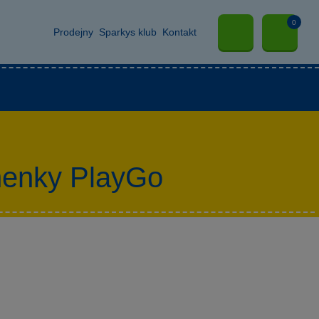
0
Prodejny
Sparkys klub
Kontakt
anenky PlayGo