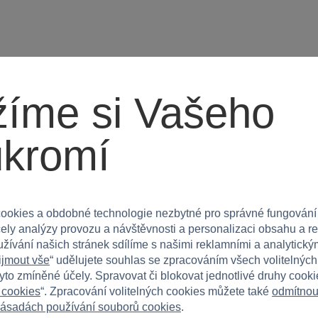
íme si Vašeho
ukromí
ookies a obdobné technologie nezbytné pro správné fungování
čely analýzy provozu a návštěvnosti a personalizaci obsahu a r
užívání našich stránek sdílíme s našimi reklamními a analytickým
ijmout vše
“ udělujete souhlas se zpracováním všech volitelnýc
rkys?
tyto zmíněné účely. Spravovat či blokovat jednotlivé druhy cook
 cookies
“. Zpracování volitelných cookies můžete také
odmítnou
ásadách používání souborů cookies
.