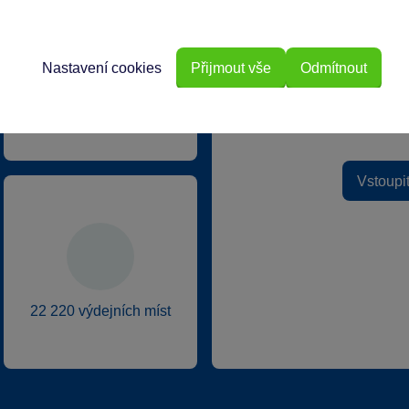
Speciální k
Nastavení cookies
Přijmout vše
Odmítnout
Exkluzivní n
40 kamenných prodejen
v ČR
Překvapení
Vstoupi
22 220 výdejních míst