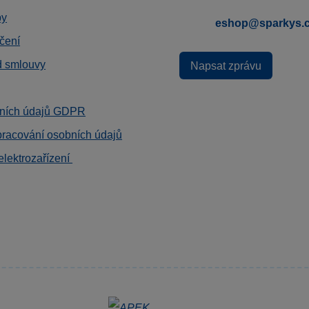
by
eshop@sparkys.
čení
d smlouvy
Napsat zprávu
ních údajů GDPR
pracování osobních údajů
elektrozařízení