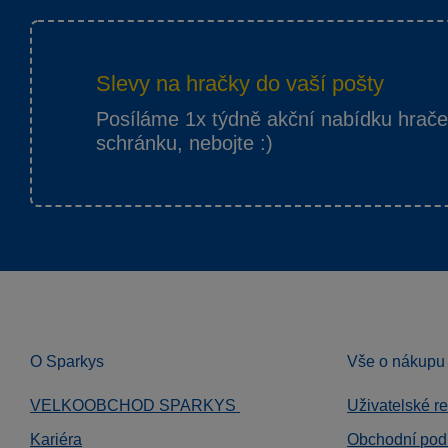
Slevy na hračky do vaší pošty
Posíláme 1x týdně akční nabídku hrač
schránku, nebojte :)
O Sparkys
Vše o nákupu
VELKOOBCHOD SPARKYS
Uživatelské r
Kariéra
Obchodní pod