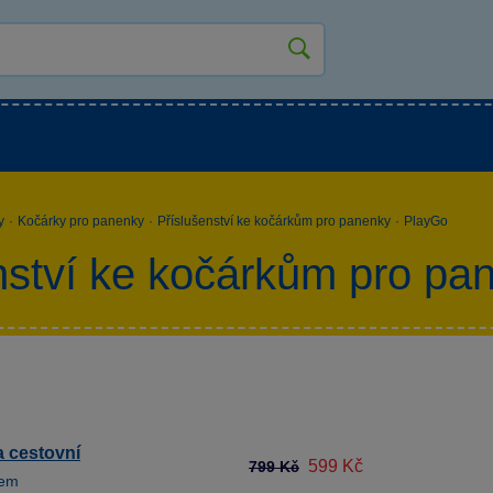
kluky
Pro holky
Pro nejmenší
NOVINKY
y
·
Kočárky pro panenky
·
Příslušenství ke kočárkům pro panenky
·
PlayGo
nství ke kočárkům pro p
a cestovní
599 Kč
799 Kč
dem