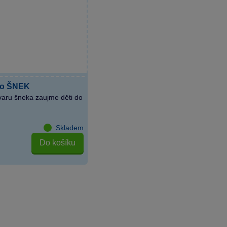
ko ŠNEK
varu šneka zaujme děti do
Skladem
Do košíku