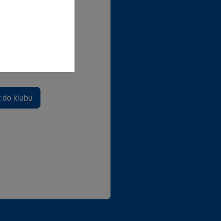
lubové ceny
abídky od partnerů
t do klubu