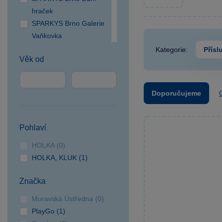
hraček
SPARKYS Brno Galerie
Vaňkovka
SPARKYS Brno OC
Kategorie:
Přísl
Věk od
Campus Square
SPARKYS Brno OC
Olympia
Doporučujeme
SPARKYS Česká Lípa
SPARKYS České
Budějovice NC Géčko
Pohlaví
SPARKYS Čestlice OC
HOLKA (0)
SPEKTRUM
HOLKA, KLUK (1)
SPARKYS Cheb
SPARKYS Hradec
Značka
Králové
SPARKYS Jihlava
Moravská Ústředna (0)
CITYPARK
PlayGo (1)
SPARKYS Jindřichův