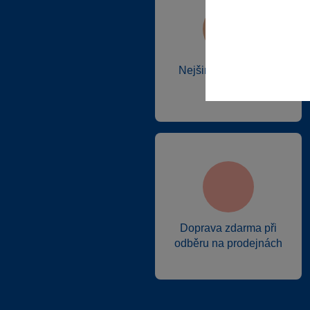
SPARKYS RP Kozomín
SPARKYS Strakonice OC
Maxim
SPARKYS Uherské
Nejširší sortiment na
Hradiště
trhu
SPARKYS Velký Týnec
Olympia
SPARKYS Zlín OC Zlaté
Jablko
Doprava zdarma při
odběru na prodejnách