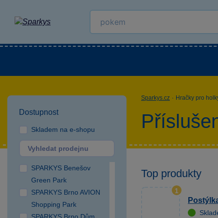
Kategorie
Venkovní hračky
LEGO®
Pro 
Sparkys.cz
·
Hračky pro holk
Dostupnost
Přísluše
Skladem na e-shopu
SPARKYS Benešov
Top produkty
Green Park
1
SPARKYS Brno AVION
Postýlk
Shopping Park
Skla
SPARKYS Brno Dům