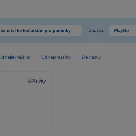
ušenství ke kočárkům pro panenky
Značka:
PlayGo
Od nejlevnějšího
Od nejdražšího
Dle názvu