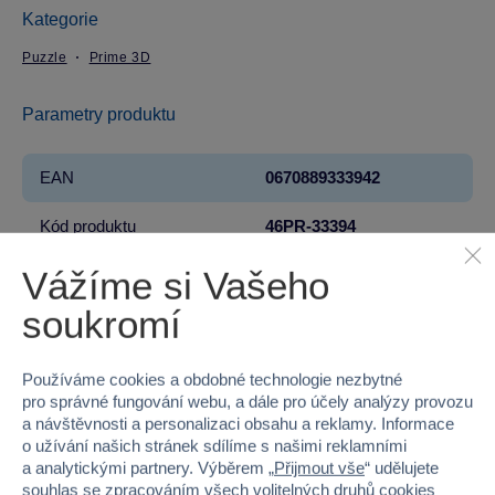
Kategorie
Puzzle
Prime 3D
Parametry produktu
EAN
0670889333942
Kód produktu
46PR-33394
Vážíme si Vašeho
Značka
Prime 3D
soukromí
Licence
DISNEY
Řada
LILO & STITCH
Používáme cookies a obdobné technologie nezbytné
pro správné fungování webu, a dále pro účely analýzy provozu
Věk od
6
a návštěvnosti a personalizaci obsahu a reklamy. Informace
o užívání našich stránek sdílíme s našimi reklamními
a analytickými partnery. Výběrem „
Přijmout vše
“ udělujete
Pohlaví
HOLKA, KLUK
souhlas se zpracováním všech volitelných druhů cookies