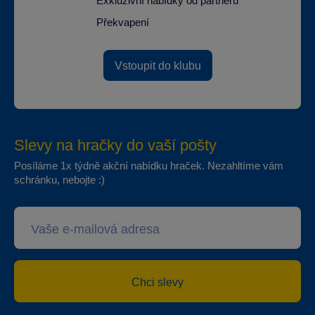
Exkluzivní nabídky od partnerů
Překvapení
Vstoupit do klubu
Slevy na hračky do vaší pošty
Posíláme 1x týdně akční nabídku hraček. Nezahltíme vám
schránku, nebojte :)
Chci slevy