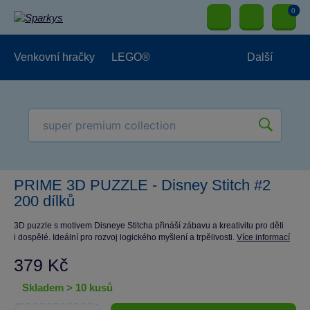
0
Venkovní hračky
LEGO®
Další
Pro kluky
Pro holky
Pro nejmenší
NOVINKY
PRIME 3D PUZZLE - Disney Stitch #2
200 dílků
3D puzzle s motivem Disneye Stitcha přináší zábavu a kreativitu pro děti
i dospělé. Ideální pro rozvoj logického myšlení a trpělivosti.
Více informací
379 Kč
skladem > 10 kusů