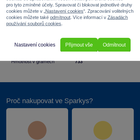
pro tyto zmíněné účely. Spravovat či blokovat jednotlivé druhy
Počet dílků
300
cookies můžete v „
Nastavení cookies
“. Zpracování volitelných
cookies můžete také
odmítnout
. Více informací v
Zásadách
Šířka
22.9
používání souborů cookies
.
Výška
17.8
Nastavení cookies
Přijmout vše
Odmítnout
Hloubka
5
Hmotnost v gramech
733
Proč nakupovat ve Sparkys?