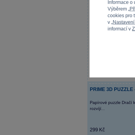
Informace o 
Výběrem „
Př
cookies pro 
v „
Nastavení
informací v
Z
PRIME 3D PUZZLE - 
Papírové puzzle Dračí 
rozvíjí...
299 Kč