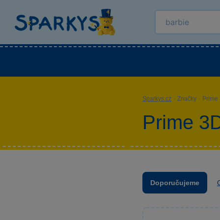
Kategorie
Venkovní hračky
LEGO®
Pro 
Sparkys.cz
·
Značky
·
Prime
Prime 3
Doporučujeme