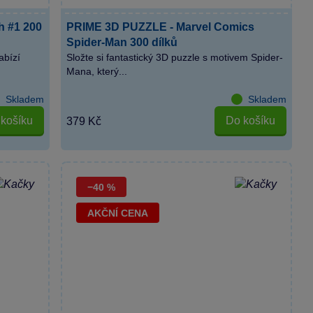
h #1 200
PRIME 3D PUZZLE - Marvel Comics
Spider-Man 300 dílků
abízí
Složte si fantastický 3D puzzle s motivem Spider-
Mana, který...
Skladem
Skladem
košíku
Do košíku
379 Kč
−40 %
AKČNÍ CENA