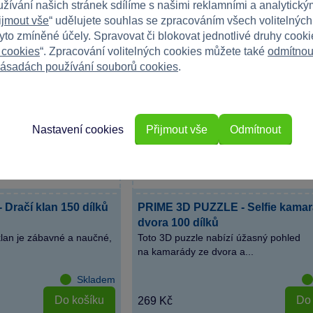
užívání našich stránek sdílíme s našimi reklamními a analytickým
ijmout vše
“ udělujete souhlas se zpracováním všech volitelnýc
tyto zmíněné účely. Spravovat či blokovat jednotlivé druhy cook
 cookies
“. Zpracování volitelných cookies můžete také
odmítnou
ásadách používání souborů cookies
.
Nastavení cookies
Přijmout vše
Odmítnout
Dračí klan 150 dílků
PRIME 3D PUZZLE - Selfie kamar
dvora 100 dílků
klan je zábavné a naučné,
Toto 3D puzzle nabízí úžasný pohled
na kamarády ze dvora a...
Skladem
Do košíku
Do 
269 Kč