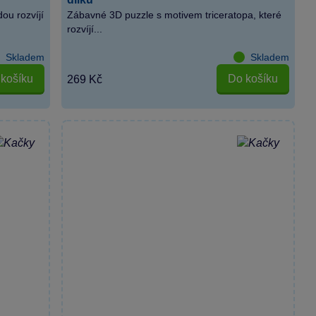
ou rozvíjí
Zábavné 3D puzzle s motivem triceratopa, které
rozvíjí...
Skladem
Skladem
košíku
Do košíku
269 Kč