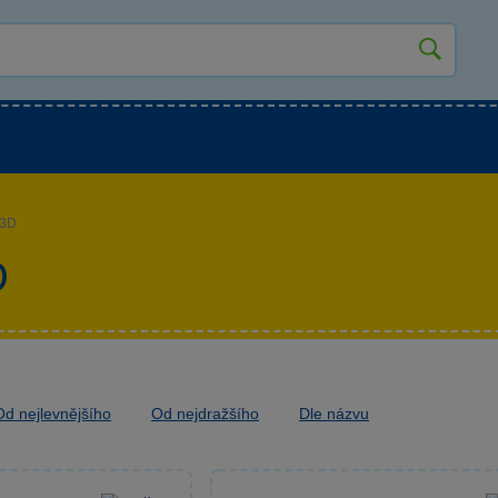
kluky
Pro holky
Pro nejmenší
NOVINKY
 3D
D
Od nejlevnějšího
Od nejdražšího
Dle názvu