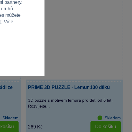
i partnery.
h druhů
ies můžete
t
. Více
ádi ze
PRIME 3D PUZZLE - Lemur 100 dílků
3D puzzle s motivem lemura pro děti od 6 let.
Rozvíjejte...
Skladem
Skladem
košíku
Do košíku
269 Kč