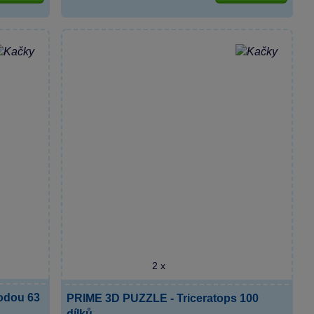
2 x
odou 63
PRIME 3D PUZZLE - Triceratops 100
dílků