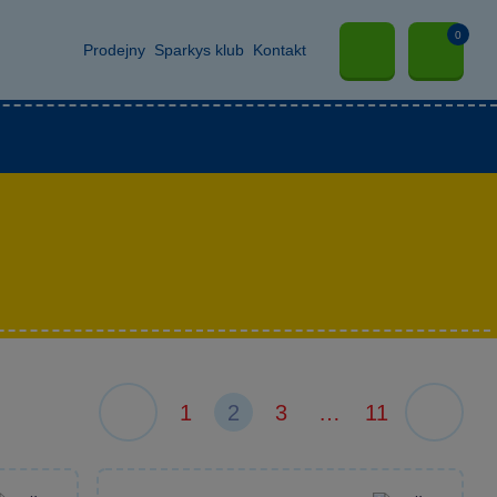
0
Prodejny
Sparkys klub
Kontakt
1
2
3
…
11