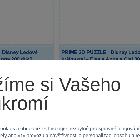
 Disney Ledové
PRIME 3D PUZZLE - Disney Led
Anna 200 dílků
království – Elsa a Anna a Olaf 30
 Disney s motivem
Vstupte do magického světa Disney s t
puzzle, které...
íme si Vašeho
Skladem
Do košíku
Do 
379 Kč
ukromí
ookies a obdobné technologie nezbytné pro správné fungování
čely analýzy provozu a návštěvnosti a personalizaci obsahu a r