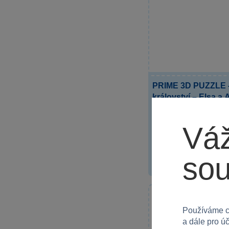
PRIME 3D PUZZLE -
království – Elsa a 
3D puzzl pro milovníky
Ledového království,...
Váž
379 Kč
so
Používáme c
a dále pro ú