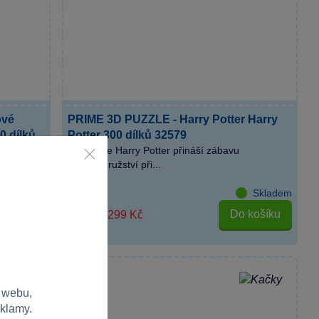
ové
PRIME 3D PUZZLE - Harry Potter Harry
0 dílků
Potter 300 dílků 32579
ímto 3D
3D puzzle Harry Potter přináší zábavu
a dobrodružství při...
Skladem
Skladem
košíku
Do košíku
299 Kč
499 Kč
 webu,
eklamy.