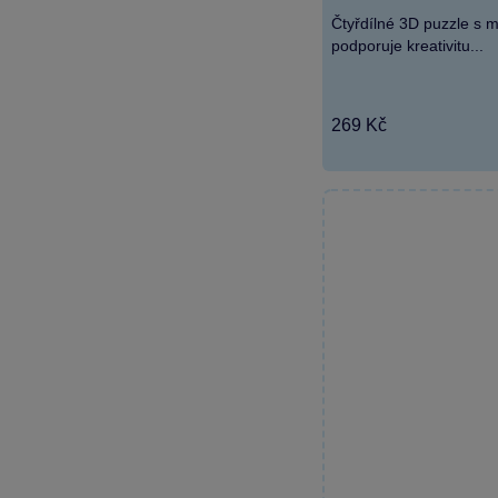
Čtyřdílné 3D puzzle s m
podporuje kreativitu...
269 Kč