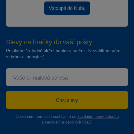
Vstoupit do klubu
Slevy na hračky do vaší pošty
Posíláme 1x týdně akční nabídku hraček. Nezahltíme vám
schránku, nebojte :)
Chci slevy
Odesláním formuláře souhlasím se
zasíláním newsletterů a
zpracováním osobních údajů
.