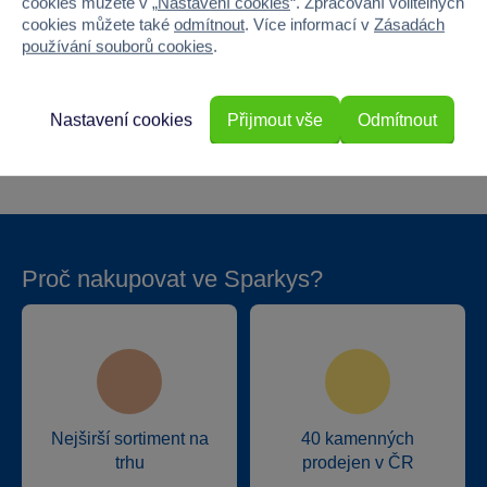
cookies můžete v „
Nastavení cookies
“. Zpracování volitelných
cookies můžete také
odmítnout
. Více informací v
Zásadách
Výška
21.6
používání souborů cookies
.
Hloubka
5
Nastavení cookies
Přijmout vše
Odmítnout
Hmotnost v gramech
608
Proč nakupovat ve Sparkys?
Nejširší sortiment na
40 kamenných
trhu
prodejen v ČR