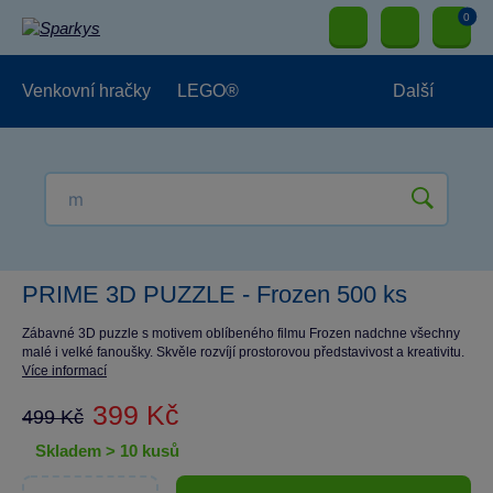
0
Venkovní hračky
LEGO®
Další
Pro kluky
Pro holky
Pro nejmenší
NOVINKY
PRIME 3D PUZZLE - Frozen 500 ks
Zábavné 3D puzzle s motivem oblíbeného filmu Frozen nadchne všechny
malé i velké fanoušky. Skvěle rozvíjí prostorovou představivost a kreativitu.
Více informací
399 Kč
499 Kč
skladem > 10 kusů