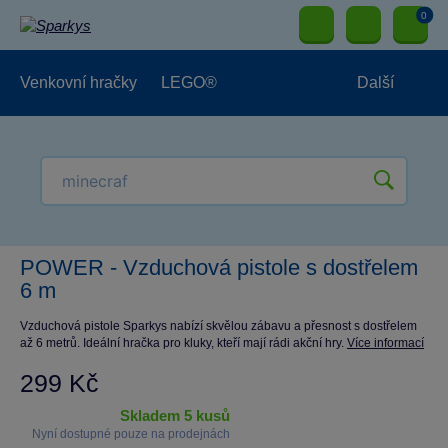
0
Venkovní hračky
LEGO®
Další
Pro kluky
Pro holky
Pro nejmenší
NOVINKY
POWER - Vzduchová pistole s dostřelem
6 m
Vzduchová pistole Sparkys nabízí skvělou zábavu a přesnost s dostřelem
až 6 metrů. Ideální hračka pro kluky, kteří mají rádi akční hry.
Více informací
299 Kč
skladem 5 kusů
Nyní dostupné pouze na prodejnách