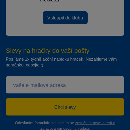
Vstoupit do klubu
Slevy na hračky do vaší pošty
Posíláme 1x týdně akční nabídku hraček. Nezahltíme vám
schránku, nebojte :)
Chci slevy
Odesláním formuláře souhlasím se
zasíláním newsletterů a
zpracováním osobních údajů
.