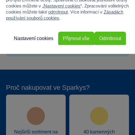
cookies můžete v „
Nastavení cookies
“. Zpracování volitelných
Šířka
30
cookies můžete také
odmítnout
. Více informací v
Zásadách
používání souborů cookies
.
Výška
6
Hloubka
21
Nastavení cookies
Přijmout vše
Odmítnout
Hmotnost v gramech
305
Proč nakupovat ve Sparkys?
Nejširší sortiment na
40 kamenných