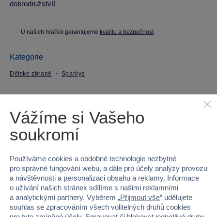
dobrodružství!
U našich hraček garantujeme
kvalitu a bezpečnost
.
Kategorie
Dětské zbraně
Sparkys
Parametry produktu
Vážíme si Vašeho
EAN
8592525918516
soukromí
Kód produktu
21X-7701
Používáme cookies a obdobné technologie nezbytné
pro správné fungování webu, a dále pro účely analýzy provozu
Značka
Sparkys
a návštěvnosti a personalizaci obsahu a reklamy. Informace
o užívání našich stránek sdílíme s našimi reklamními
Věk od
3
a analytickými partnery. Výběrem „
Přijmout vše
“ udělujete
souhlas se zpracováním všech volitelných druhů cookies
Pohlaví
KLUK
pro tyto zmíněné účely. Spravovat či blokovat jednotlivé druhy