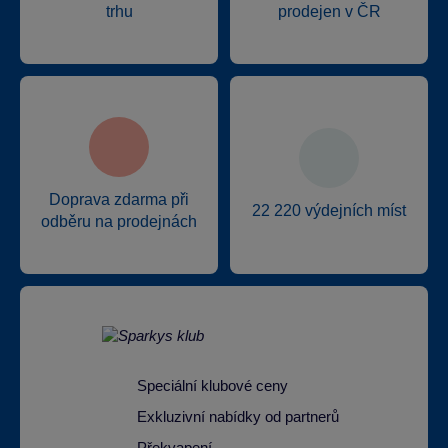
trhu
prodejen v ČR
Doprava zdarma při
22 220 výdejních míst
odběru na prodejnách
Speciální klubové ceny
Exkluzivní nabídky od partnerů
Překvapení