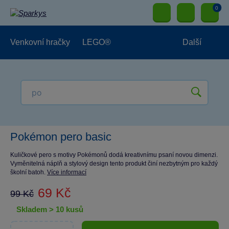
0
Venkovní hračky
LEGO®
Další
Pro kluky
Pro holky
Pro nejmenší
NOVINKY
Pokémon pero basic
Kuličkové pero s motivy Pokémonů dodá kreativnímu psaní novou dimenzi.
Vyměnitelná náplň a stylový design tento produkt činí nezbytným pro každý
školní batoh.
Více informací
69 Kč
99 Kč
skladem > 10 kusů