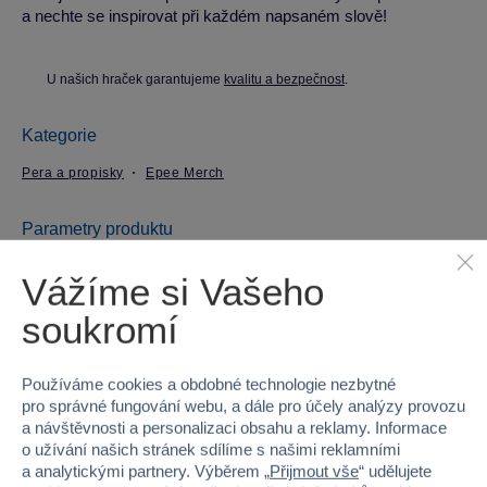
a nechte se inspirovat při každém napsaném slově!
U našich hraček garantujeme
kvalitu a bezpečnost
.
Kategorie
Pera a propisky
Epee Merch
Parametry produktu
Vážíme si Vašeho
EAN
8426842098982
soukromí
Kód produktu
97-BP-20-PKEPM
Používáme cookies a obdobné technologie nezbytné
Značka
Epee Merch
pro správné fungování webu, a dále pro účely analýzy provozu
a návštěvnosti a personalizaci obsahu a reklamy. Informace
Licence
Pokémon
o užívání našich stránek sdílíme s našimi reklamními
a analytickými partnery. Výběrem „
Přijmout vše
“ udělujete
Věk od
3