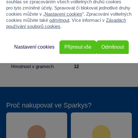
souhlas se zpracováním všech volitelných druhů cookies
pro tyto zmíněné účely. Spravovat či blokovat jednotlivé druhy
Pohlaví
KLUK
cookies můžete v „
Nastavení cookies
“. Zpracování volitelných
cookies můžete také
odmítnout
. Více informací v
Zásadách
Šířka
1.2
používání souborů cookies
.
Výška
1.5
Nastavení cookies
Přijmout vše
Odmítnout
Hloubka
13.6
Hmotnost v gramech
12
Proč nakupovat ve Sparkys?