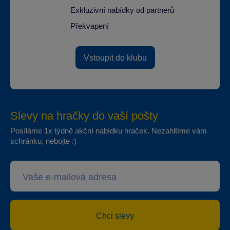
Exkluzivní nabídky od partnerů
Překvapení
Vstoupit do klubu
Slevy na hračky do vaší pošty
Posíláme 1x týdně akční nabídku hraček. Nezahltíme vám
schránku, nebojte :)
Chci slevy