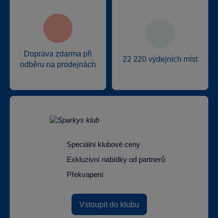
Doprava zdarma při
22 220 výdejních míst
odběru na prodejnách
Speciální klubové ceny
Exkluzivní nabídky od partnerů
Překvapení
Vstoupit do klubu