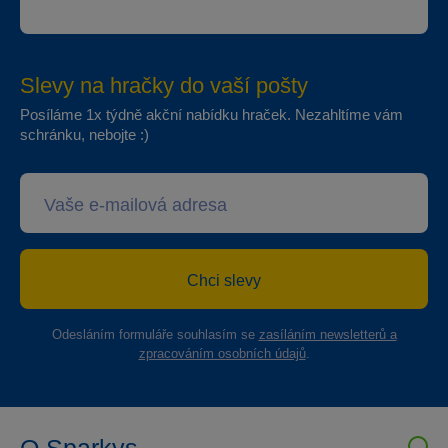
Slevy na hračky do vaší pošty
Posíláme 1x týdně akční nabídku hraček. Nezahltíme vám
schránku, nebojte :)
Chci slevy
Odesláním formuláře souhlasím se
zasíláním newsletterů a
zpracováním osobních údajů
.