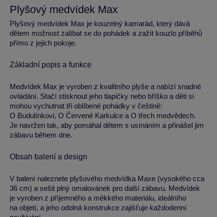
Plyšový medvídek Max
Plyšový medvídek Max je kouzelný kamarád, který dává
dětem možnost zalíbat se do pohádek a zažít kouzlo příběhů
přímo z jejich pokoje.
Základní popis a funkce
Medvídek Max je vyroben z kvalitního plyše a nabízí snadné
ovládání. Stačí stisknout jeho tlapičky nebo bříško a děti si
mohou vychutnat tři oblíbené pohádky v češtině:
O Budulínkovi, O Červené Karkulce a O třech medvědech.
Je navržen tak, aby pomáhal dětem s usínáním a přinášel jim
zábavu během dne.
Obsah balení a design
V balení naleznete plyšového medvídka Maxe (vysokého cca
36 cm) a sešit plný omalovánek pro další zábavu. Medvídek
je vyroben z příjemného a měkkého materiálu, ideálního
na objetí, a jeho odolná konstrukce zajišťuje každodenní