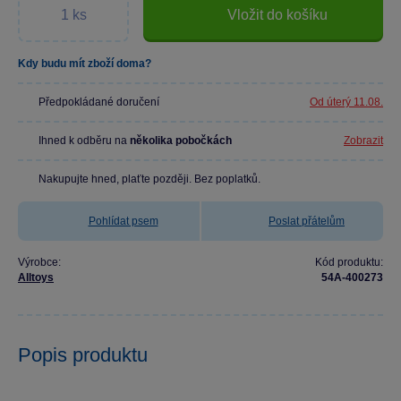
Vložit do košíku
Kdy budu mít zboží doma?
Předpokládané doručení
Od úterý 11.08.
Ihned k odběru na
několika pobočkách
Zobrazit
Nakupujte hned, plaťte později. Bez poplatků.
Pohlídat psem
Poslat přátelům
Výrobce:
Kód produktu:
Alltoys
54A-400273
Popis produktu