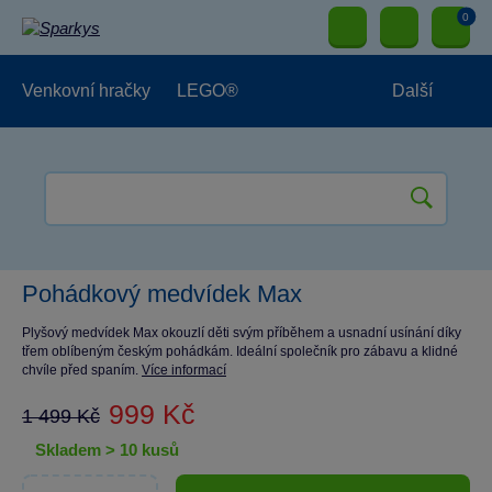
0
Venkovní hračky
LEGO®
Další
Pro kluky
Pro holky
Pro nejmenší
NOVINKY
Pohádkový medvídek Max
Plyšový medvídek Max okouzlí děti svým příběhem a usnadní usínání díky
třem oblíbeným českým pohádkám. Ideální společník pro zábavu a klidné
chvíle před spaním.
Více informací
999 Kč
1 499 Kč
skladem > 10 kusů