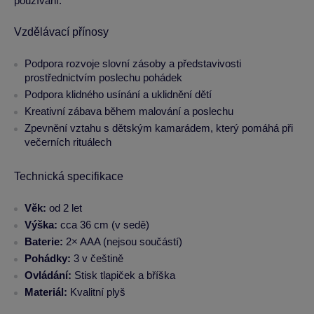
používání.
Vzdělávací přínosy
Podpora rozvoje slovní zásoby a představivosti
prostřednictvím poslechu pohádek
Podpora klidného usínání a uklidnění dětí
Kreativní zábava během malování a poslechu
Zpevnění vztahu s dětským kamarádem, který pomáhá při
večerních rituálech
Technická specifikace
Věk:
od 2 let
Výška:
cca 36 cm (v sedě)
Baterie:
2× AAA (nejsou součástí)
Pohádky:
3 v češtině
Ovládání:
Stisk tlapiček a bříška
Materiál:
Kvalitní plyš