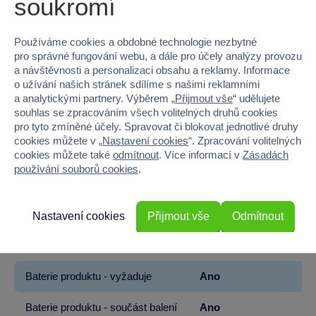
soukromí
Značka
Alltoys
Používáme cookies a obdobné technologie nezbytné
pro správné fungování webu, a dále pro účely analýzy provozu
Věk od
2
a návštěvnosti a personalizaci obsahu a reklamy. Informace
o užívání našich stránek sdílíme s našimi reklamními
Pohlaví
HOLKA, KLUK
a analytickými partnery. Výběrem „
Přijmout vše
“ udělujete
souhlas se zpracováním všech volitelných druhů cookies
Materiál
PLYŠ
pro tyto zmíněné účely. Spravovat či blokovat jednotlivé druhy
cookies můžete v „
Nastavení cookies
“. Zpracování volitelných
Šířka
36
cookies můžete také
odmítnout
. Více informací v
Zásadách
používání souborů cookies
.
Výška
36
Hloubka
28
Nastavení cookies
Přijmout vše
Odmítnout
Hmotnost v gramech
290
Baterie produktu - vyžaduje
Ano
Baterie produktu - součást balení
Ano