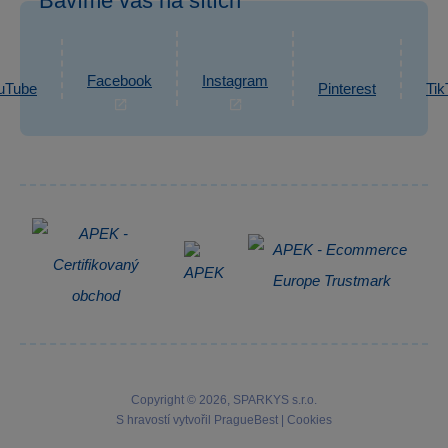
Bavíme vás na sítích
eshop@sparkys.cz
Reklamace
Ochrana osobních údajů GDPR
Napsat zprávu
Informace o zpracování osobních údajů
Facebook
Instagram
uTube
Pinterest
Tik
Zpětný odběr elektrozařízení
Copyright © 2026, SPARKYS s.r.o.
S hravostí vytvořil
PragueBest
|
Cookies