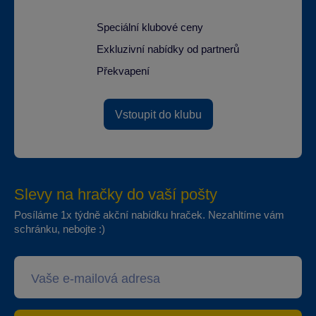
Speciální klubové ceny
Exkluzivní nabídky od partnerů
Překvapení
Vstoupit do klubu
Slevy na hračky do vaší pošty
Posíláme 1x týdně akční nabídku hraček. Nezahltíme vám
schránku, nebojte :)