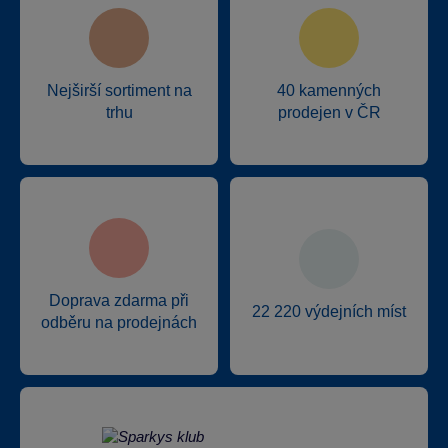
Nejširší sortiment na
40 kamenných
trhu
prodejen v ČR
Doprava zdarma při
22 220 výdejních míst
odběru na prodejnách