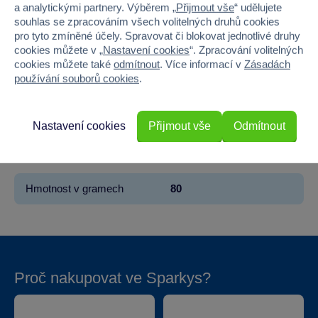
Značka
Yoo Hoo
a analytickými partnery. Výběrem „
Přijmout vše
“ udělujete
souhlas se zpracováním všech volitelných druhů cookies
Věk od
1
pro tyto zmíněné účely. Spravovat či blokovat jednotlivé druhy
cookies můžete v „
Nastavení cookies
“. Zpracování volitelných
Pohlaví
KLUK
cookies můžete také
odmítnout
. Více informací v
Zásadách
používání souborů cookies
.
Šířka
10
Výška
13
Nastavení cookies
Přijmout vše
Odmítnout
Hloubka
9
Hmotnost v gramech
80
Proč nakupovat ve Sparkys?