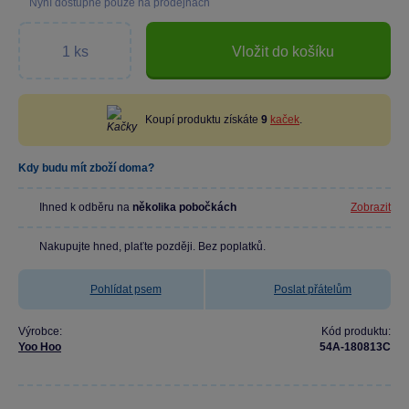
Nyní dostupné pouze na prodejnách
Vložit do košíku
Koupí produktu získáte
9
kaček
.
Kdy budu mít zboží doma?
Ihned k odběru na
několika pobočkách
Zobrazit
Nakupujte hned, plaťte později. Bez poplatků.
Pohlídat psem
Poslat přátelům
Výrobce:
Kód produktu:
Yoo Hoo
54A-180813C