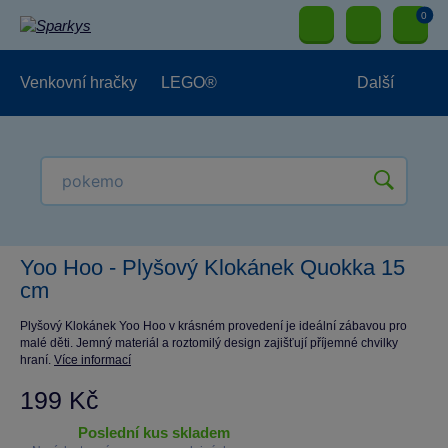
0
Venkovní hračky
LEGO®
Další
Pro kluky
Pro holky
Pro nejmenší
NOVINKY
Yoo Hoo - Plyšový Klokánek Quokka 15
cm
Plyšový Klokánek Yoo Hoo v krásném provedení je ideální zábavou pro
malé děti. Jemný materiál a roztomilý design zajišťují příjemné chvilky
hraní.
Více informací
199 Kč
poslední kus skladem