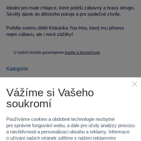
Ideální pro malé chlapce, které potěší zábavný a hravý design.
Skvělý dárek do dětského pokoje a pro společné chvíle.
Pořiďte svému dítěti Klokánka Yoo Hoo, který mu přinese
nejen zábavu, ale i nové zážitky!
U našich hraček garantujeme
kvalitu a bezpečnost
.
Kategorie
Plyšová zvířátka
Yoo Hoo
Vážíme si Vašeho
Parametry produktu
soukromí
EAN
0092943808126
Používáme cookies a obdobné technologie nezbytné
pro správné fungování webu, a dále pro účely analýzy provozu
Kód produktu
54A-180813C
a návštěvnosti a personalizaci obsahu a reklamy. Informace
o užívání našich stránek sdílíme s našimi reklamními