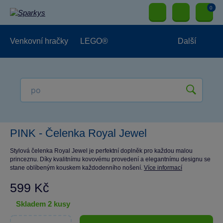
0
Venkovní hračky
LEGO®
Další
Pro kluky
Pro holky
Pro nejmenší
NOVINKY
PINK - Čelenka Royal Jewel
Stylová čelenka Royal Jewel je perfektní doplněk pro každou malou
princeznu. Díky kvalitnímu kovovému provedení a elegantnímu designu se
stane oblíbeným kouskem každodenního nošení.
Více informací
599 Kč
skladem 2 kusy