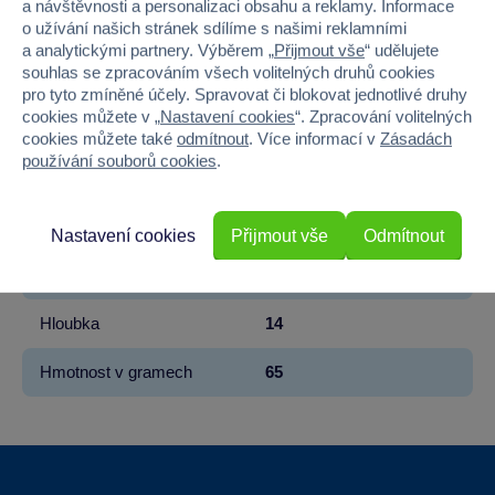
a návštěvnosti a personalizaci obsahu a reklamy. Informace
o užívání našich stránek sdílíme s našimi reklamními
Licence
PINK
a analytickými partnery. Výběrem „
Přijmout vše
“ udělujete
souhlas se zpracováním všech volitelných druhů cookies
Věk od
3
pro tyto zmíněné účely. Spravovat či blokovat jednotlivé druhy
cookies můžete v „
Nastavení cookies
“. Zpracování volitelných
Pohlaví
HOLKA
cookies můžete také
odmítnout
. Více informací v
Zásadách
používání souborů cookies
.
Materiál
KOV
Šířka
13
Nastavení cookies
Přijmout vše
Odmítnout
Výška
5
Hloubka
14
Hmotnost v gramech
65