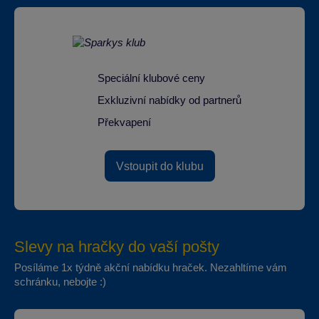
Speciální klubové ceny
Exkluzivní nabídky od partnerů
Překvapení
Vstoupit do klubu
Slevy na hračky do vaší pošty
Posíláme 1x týdně akční nabídku hraček. Nezahltíme vám
schránku, nebojte :)