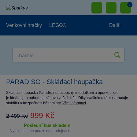
0
Venkovní hračky
LEGO®
Další
Pro kluky
Pro holky
Pro nejmenší
NOVINKY
PARADISO - Skládací houpačka
Skládací houpačka Paradiso s bezpečným sedátkem a opěrkou zad
je ideální pro pohodu a zábavu vašich dětí. Díky kvalitnímu rámu zaručuje
stabilitu a bezpečnost během hry.
Více informací
999 Kč
2 499 Kč
poslední kus skladem
Nyní dostupné pouze na prodejnách