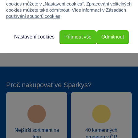
cookies můžete v „
Nastavení cookies
“. Zpracování volitelných
Šířka
113
cookies můžete také
odmítnout
. Více informací v
Zásadách
používání souborů cookies
.
Výška
95
Hloubka
103
Nastavení cookies
Přijmout vše
Odmítnout
Hmotnost v gramech
4700
Proč nakupovat ve Sparkys?
Nejširší sortiment na
40 kamenných
trhu
prodejen v ČR