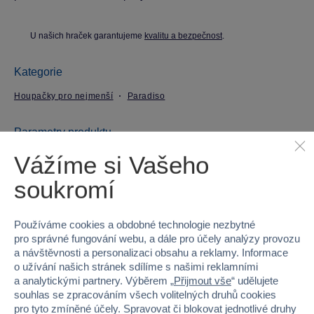
U našich hraček garantujeme
kvalitu a bezpečnost
.
Kategorie
Houpačky pro nejmenší
Paradiso
Parametry produktu
Vážíme si Vašeho
EAN
5420051227013
soukromí
Kód produktu
27P-T02701
Používáme cookies a obdobné technologie nezbytné
Značka
Paradiso
pro správné fungování webu, a dále pro účely analýzy provozu
a návštěvnosti a personalizaci obsahu a reklamy. Informace
Věk od
3
o užívání našich stránek sdílíme s našimi reklamními
a analytickými partnery. Výběrem „
Přijmout vše
“ udělujete
souhlas se zpracováním všech volitelných druhů cookies
Pohlaví
HOLKA, KLUK
pro tyto zmíněné účely. Spravovat či blokovat jednotlivé druhy