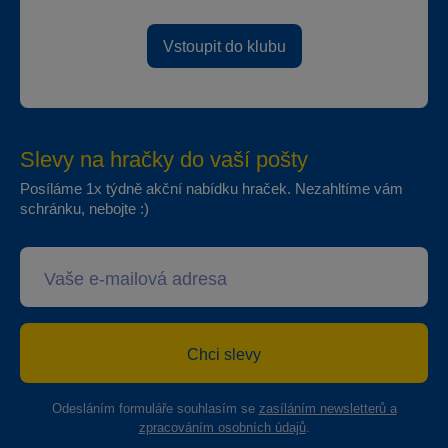
Vstoupit do klubu
Slevy na hračky do vaší pošty
Posíláme 1x týdně akční nabídku hraček. Nezahltíme vám
schránku, nebojte :)
Chci slevy
Odesláním formuláře souhlasím se
zasíláním newsletterů a
zpracováním osobních údajů
.