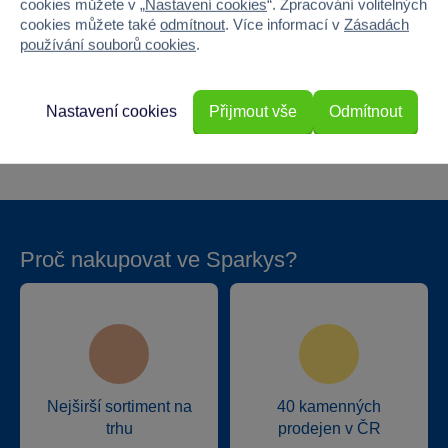
Šířka
9
cookies můžete v „
Nastavení cookies
“. Zpracování volitelných
cookies můžete také
odmítnout
. Více informací v
Zásadách
používání souborů cookies
.
Výška
15
Hloubka
9
Nastavení cookies
Přijmout vše
Odmítnout
Hmotnost v gramech
100
Proč nakupovat ve Sparkys?
Nejširší sortiment na
40 kamenných
trhu
prodejen v ČR