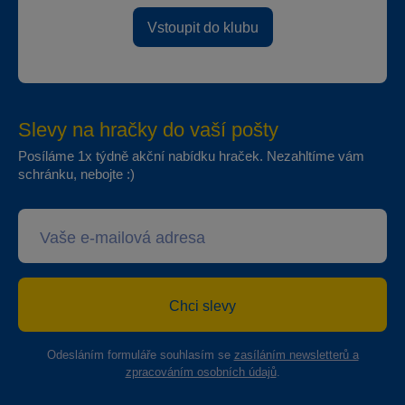
Vstoupit do klubu
Slevy na hračky do vaší pošty
Posíláme 1x týdně akční nabídku hraček. Nezahltíme vám
schránku, nebojte :)
Chci slevy
Odesláním formuláře souhlasím se
zasíláním newsletterů a
zpracováním osobních údajů
.