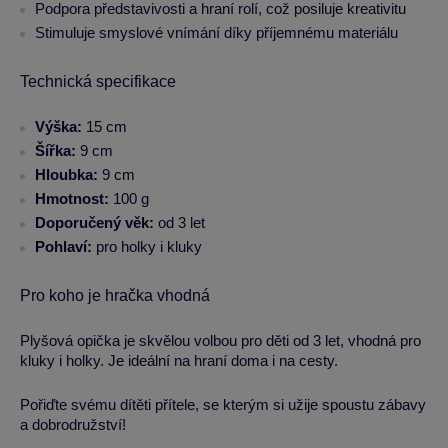
Podpora představivosti a hraní rolí, což posiluje kreativitu
Stimuluje smyslové vnímání díky příjemnému materiálu
Technická specifikace
Výška:
15 cm
Šířka:
9 cm
Hloubka:
9 cm
Hmotnost:
100 g
Doporučený věk:
od 3 let
Pohlaví:
pro holky i kluky
Pro koho je hračka vhodná
Plyšová opička je skvělou volbou pro děti od 3 let, vhodná pro
kluky i holky. Je ideální na hraní doma i na cesty.
Pořiďte svému dítěti přítele, se kterým si užije spoustu zábavy
a dobrodružství!