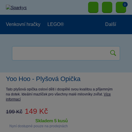
0
Venkovní hračky
LEGO®
Další
Pro kluky
Pro holky
Pro nejmenší
NOVINKY
Yoo Hoo - Plyšová Opička
Tato plyšová opička osloví děti i dospělé svou kvalitou a příjemným
na dotek. Ideální mazlíček pro všechny malé milovníky zvířat.
Více
informací
149 Kč
199 Kč
skladem 5 kusů
Nyní dostupné pouze na prodejnách