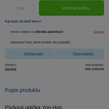
Vložit do košíku
Kdy budu mít zboží doma?
Ihned k odběru na
několika pobočkách
Zobrazit
Nakupujte hned, plaťte později. Bez poplatků.
Pohlídat psem
Poslat přátelům
Výrobce:
Kód produktu:
Yoo Hoo
54A-131014A
Popis produktu
Plyšová opička Yoo Hoo