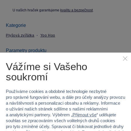
U našich hraček garantujeme
kvalitu a bezpečnost
.
Kategorie
Plyšová zvířátka
Yoo Hoo
Parametry produktu
Vážíme si Vašeho
EAN
0092943311473
soukromí
Kód produktu
54A-131014A
Používáme cookies a obdobné technologie nezbytné
Značka
Yoo Hoo
pro správné fungování webu, a dále pro účely analýzy provozu
a návštěvnosti a personalizaci obsahu a reklamy. Informace
Věk od
3
o užívání našich stránek sdílíme s našimi reklamními
a analytickými partnery. Výběrem „
Přijmout vše
“ udělujete
Pohlaví
HOLKA, KLUK
souhlas se zpracováním všech volitelných druhů cookies
pro tyto zmíněné účely. Spravovat či blokovat jednotlivé druhy