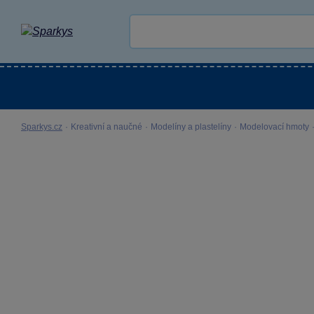
Kategorie
Venkovní hračky
LEGO®
Pro 
Sparkys.cz
·
Kreativní a naučné
·
Modelíny a plastelíny
·
Modelovací hmoty