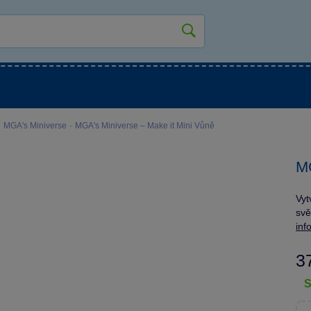
kluky
Pro holky
Pro nejmenší
NOVINKY
·
MGA's Miniverse
·
MGA's Miniverse – Make it Mini Vůně
MG
Vyt
svě
inf
3