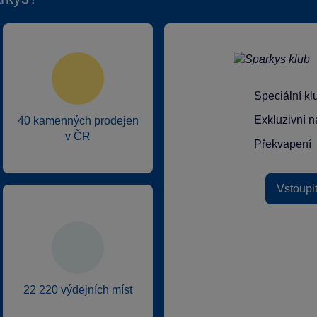
Speciální k
Exkluzivní n
40 kamenných prodejen
v ČR
Překvapení
Vstoupi
22 220 výdejních míst