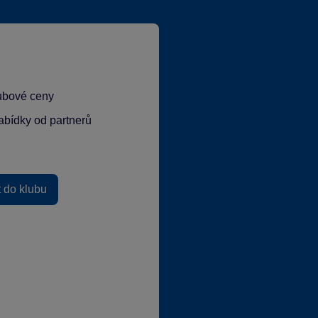
lubové ceny
abídky od partnerů
t do klubu