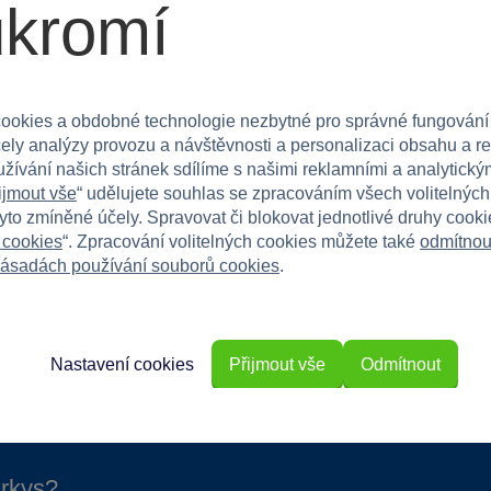
ukromí
ty. Skvělá volba do dětského pokoje nebo na zábavné
ookies a obdobné technologie nezbytné pro správné fungování
ii kvést ve světě parfémů! Poznámka: K dispozici
čely analýzy provozu a návštěvnosti a personalizaci obsahu a r
užívání našich stránek sdílíme s našimi reklamními a analytickým
ijmout vše
“ udělujete souhlas se zpracováním všech volitelnýc
tyto zmíněné účely. Spravovat či blokovat jednotlivé druhy cook
 cookies
“. Zpracování volitelných cookies můžete také
odmítnou
ásadách používání souborů cookies
.
Nastavení cookies
Přijmout vše
Odmítnout
rkys?