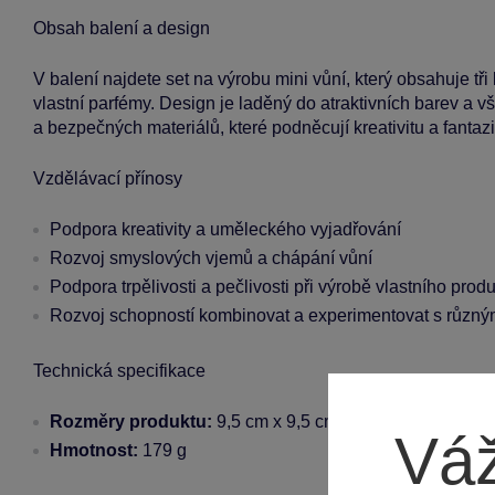
Obsah balení a design
V balení najdete set na výrobu mini vůní, který obsahuje tř
vlastní parfémy. Design je laděný do atraktivních barev a 
a bezpečných materiálů, které podněcují kreativitu a fantazi
Vzdělávací přínosy
Podpora kreativity a uměleckého vyjadřování
Rozvoj smyslových vjemů a chápání vůní
Podpora trpělivosti a pečlivosti při výrobě vlastního prod
Rozvoj schopností kombinovat a experimentovat s různý
Technická specifikace
Rozměry produktu:
9,5 cm x 9,5 cm x 9,5 cm
Váž
Hmotnost:
179 g