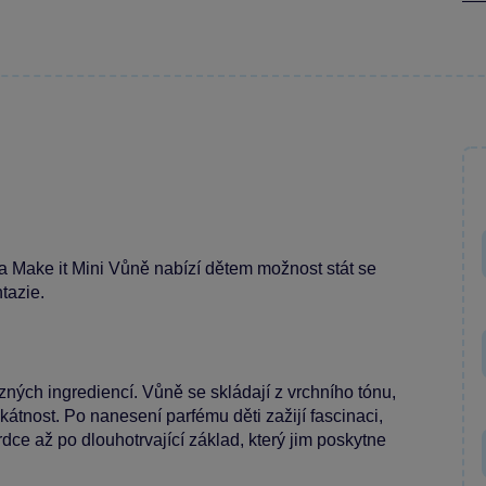
da Make it Mini Vůně nabízí dětem možnost stát se
tazie.
ných ingrediencí. Vůně se skládají z vrchního tónu,
tnost. Po nanesení parfému děti zažijí fascinaci,
rdce až po dlouhotrvající základ, který jim poskytne