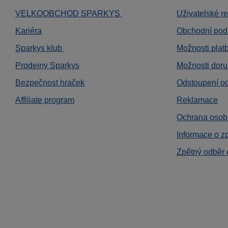
VELKOOBCHOD SPARKYS
Uživatelské r
Kariéra
Obchodní pod
Sparkys klub
Možnosti plat
Prodejny Sparkys
Možnosti doru
Bezpečnost hraček
Odstoupení o
Affiliate program
Reklamace
Ochrana osob
Informace o z
Zpětný odběr 