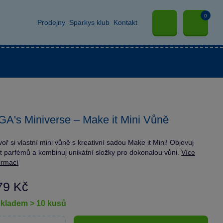
0
Prodejny
Sparkys klub
Kontakt
A's Miniverse – Make it Mini Vůně
voř si vlastní mini vůně s kreativní sadou Make it Mini! Objevuj
t parfémů a kombinuj unikátní složky pro dokonalou vůni.
Více
ormací
79 Kč
skladem > 10 kusů