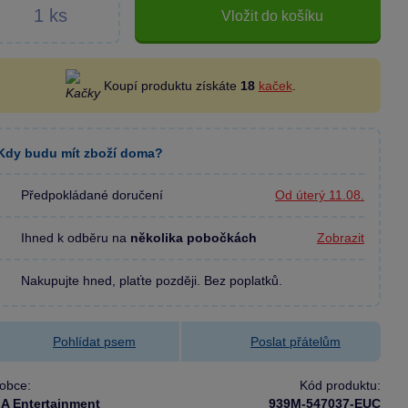
Vložit do košíku
Koupí produktu získáte
18
kaček
.
Kdy budu mít zboží doma?
Předpokládané doručení
Od úterý 11.08.
Ihned k odběru na
několika pobočkách
Zobrazit
Nakupujte hned, plaťte později. Bez poplatků.
Pohlídat psem
Poslat přátelům
obce:
Kód produktu:
A Entertainment
939M-547037-EUC