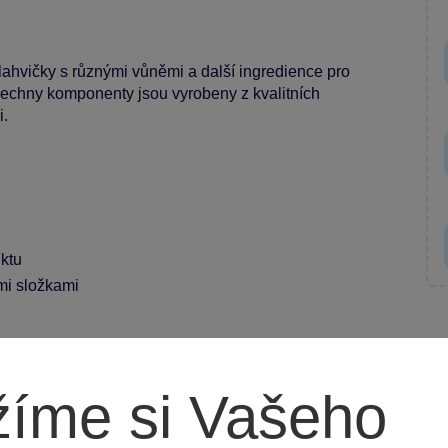
i lahvičky s různými vůněmi a další ingredience pro
všechny komponenty jsou vyrobeny z kvalitních
i.
uktu
mi složkami
íme si Vašeho