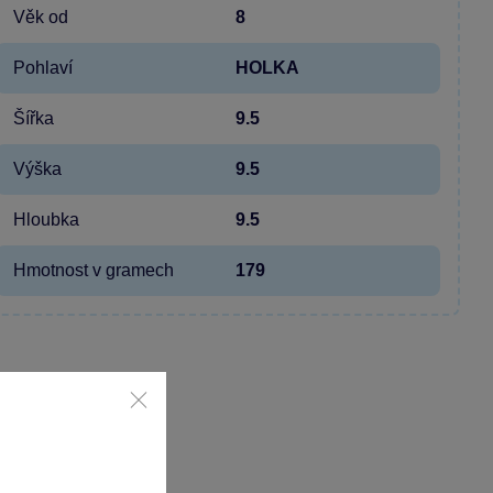
Věk od
8
Pohlaví
HOLKA
Šířka
9.5
Výška
9.5
Hloubka
9.5
Hmotnost v gramech
179