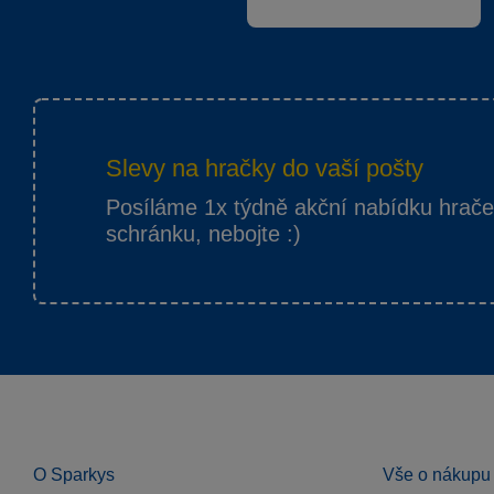
Slevy na hračky do vaší pošty
Posíláme 1x týdně akční nabídku hrač
schránku, nebojte :)
O Sparkys
Vše o nákupu