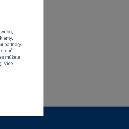
 webu,
eklamy.
i partnery.
h druhů
ies můžete
t
. Více