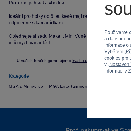
so
Pro koho je hračka vhodná
Ideální pro holky od 6 let, které mají rády kreativní aktivi
odpoledne s kamarádkami.
Používáme c
Objednejte si sadu Make it Mini Vůně a nechte svou fantaz
a dále pro ú
v různých variantách.
Informace o 
Výběrem „
Př
cookies pro 
U našich hraček garantujeme
kvalitu a bezpečnost
.
v „
Nastavení
informací v
Z
Kategorie
MGA's Miniverse
MGA Entertainment
Proč nakupovat ve Spa