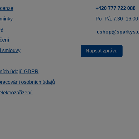
ecenze
+420 777 722 088
mínky
Po–Pá: 7:30–16:00
by
eshop@sparkys.
čení
d smlouvy
Napsat zprávu
ních údajů GDPR
pracování osobních údajů
elektrozařízení