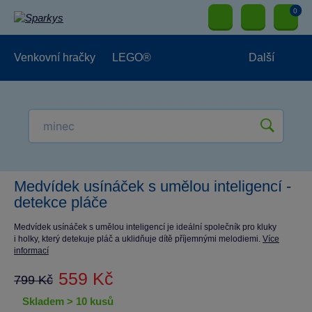
0
Venkovní hračky
LEGO®
Další
Pro kluky
Pro holky
Pro nejmenší
NOVINKY
Medvídek usínáček s umělou inteligencí -
detekce pláče
Medvídek usínáček s umělou inteligencí je ideální společník pro kluky
i holky, který detekuje pláč a uklidňuje dítě příjemnými melodiemi.
Více
informací
559 Kč
799 Kč
skladem > 10 kusů