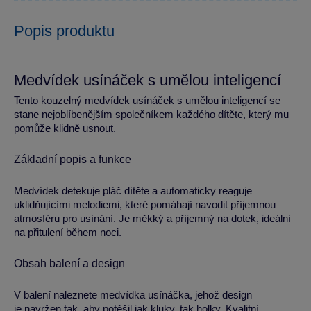
Popis produktu
Medvídek usínáček s umělou inteligencí
Tento kouzelný medvídek usínáček s umělou inteligencí se
stane nejoblíbenějším společníkem každého dítěte, který mu
pomůže klidně usnout.
Základní popis a funkce
Medvídek detekuje pláč dítěte a automaticky reaguje
uklidňujícími melodiemi, které pomáhají navodit příjemnou
atmosféru pro usínání. Je měkký a příjemný na dotek, ideální
na přitulení během noci.
Obsah balení a design
V balení naleznete medvídka usínáčka, jehož design
je navržen tak, aby potěšil jak kluky, tak holky. Kvalitní