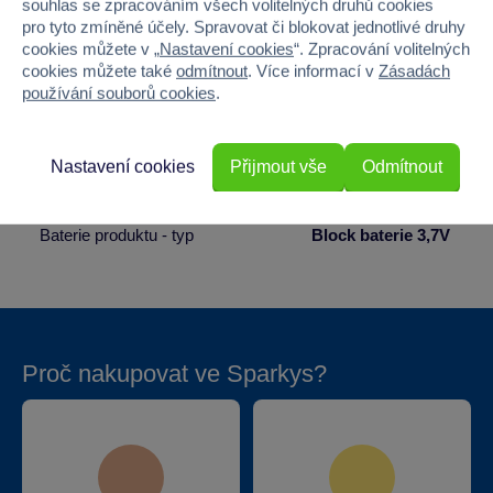
souhlas se zpracováním všech volitelných druhů cookies
pro tyto zmíněné účely. Spravovat či blokovat jednotlivé druhy
Hloubka
20
cookies můžete v „
Nastavení cookies
“. Zpracování volitelných
cookies můžete také
odmítnout
. Více informací v
Zásadách
Hmotnost v gramech
324.6
používání souborů cookies
.
Baterie produktu - součást balení
Ano
Nastavení cookies
Přijmout vše
Odmítnout
Baterie produktu - počet
1
Baterie produktu - typ
Block baterie 3,7V
Proč nakupovat ve Sparkys?