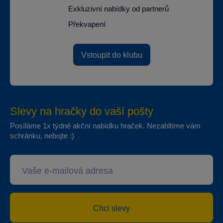
Exkluzivní nabídky od partnerů
Překvapení
Vstoupit do klubu
Slevy na hračky do vaší pošty
Posíláme 1x týdně akční nabídku hraček. Nezahltíme vám
schránku, nebojte :)
Chci slevy