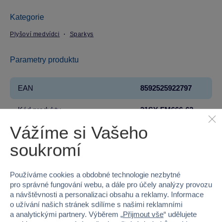
Kategorie
Plyšoví medvídci
Sparkys
Parametry produktu
EAN
8592525922797
Kód produktu
31SY-FM666-62
Vážíme si Vašeho
Značka
Sparkys
soukromí
Věk od
narození
Používáme cookies a obdobné technologie nezbytné
Pohlaví
HOLKA, KLUK
pro správné fungování webu, a dále pro účely analýzy provozu
a návštěvnosti a personalizaci obsahu a reklamy. Informace
Šířka
31
o užívání našich stránek sdílíme s našimi reklamními
a analytickými partnery. Výběrem „
Přijmout vše
“ udělujete
Výška
15