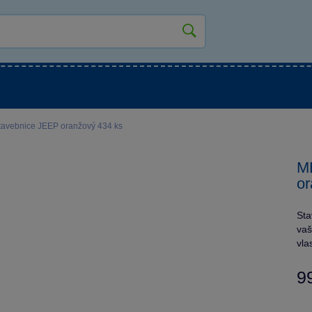
kluky
Pro holky
Pro nejmenší
NOVINKY
vebnice JEEP oranžový 434 ks
M
or
St
vaš
vla
9