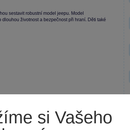
ohou sestavit robustní model jeepu. Model
o dlouhou životnost a bezpečnost při hraní. Děti také
íme si Vašeho