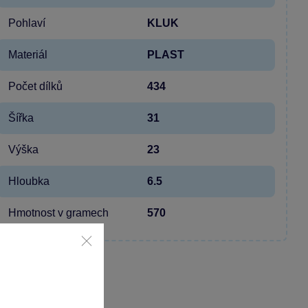
Pohlaví
KLUK
Materiál
PLAST
Počet dílků
434
Šířka
31
Výška
23
Hloubka
6.5
Hmotnost v gramech
570