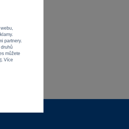
 webu,
eklamy.
i partnery.
h druhů
ies můžete
t
. Více