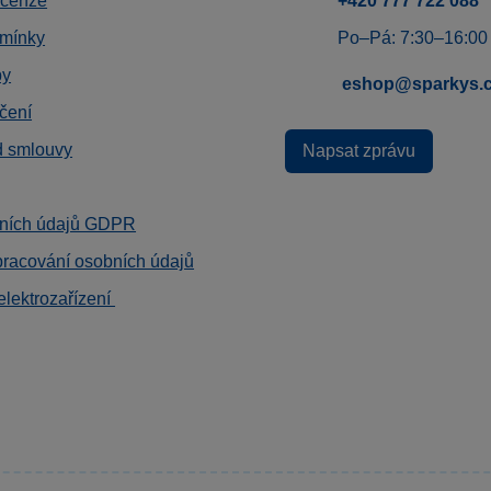
ecenze
+420 777 722 088
mínky
Po–Pá: 7:30–16:00
by
eshop@sparkys.
čení
d smlouvy
Napsat zprávu
ních údajů GDPR
pracování osobních údajů
elektrozařízení