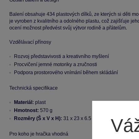
Balení obsahuje 434 plastových dílků, ze kterých si děti m
je vyroben z kvalitního a odolného plastu, což zajišťuje jeh
ocení možnost předvést svůj výtvor rodině a přátelům.
Vzdělávací přínosy
Rozvoj představivosti a kreativního myšlení
Procvičení jemné motoriky a zručnosti
Podpora prostorového vnímání během skládání
Technická specifikace
Materiál:
plast
Hmotnost:
570 g
Váž
Rozměry (Š x V x H):
31 x 23 x 6.5 cm
Pro koho je hračka vhodná