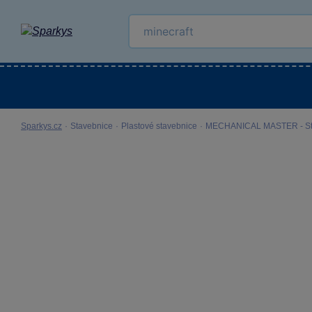
Kategorie
Venkovní hračky
LEGO®
Pro 
Sparkys.cz
·
Stavebnice
·
Plastové stavebnice
·
MECHANICAL MASTER - Sta