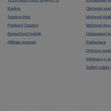
VELKOOBCHOD SPARKYS
Uživatelské r
Kariéra
Obchodní pod
Sparkys klub
Možnosti plat
Prodejny Sparkys
Možnosti doru
Bezpečnost hraček
Odstoupení o
Affiliate program
Reklamace
Ochrana osob
Informace o z
Zpětný odběr 