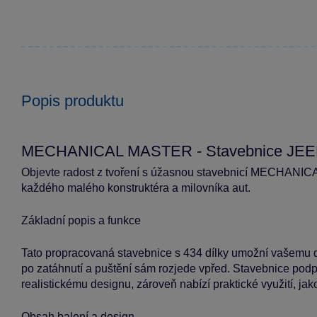
Popis produktu
MECHANICAL MASTER - Stavebnice JEEP
Objevte radost z tvoření s úžasnou stavebnicí MECHANI
každého malého konstruktéra a milovníka aut.
Základní popis a funkce
Tato propracovaná stavebnice s 434 dílky umožní vašemu dítě
po zatáhnutí a puštění sám rozjede vpřed. Stavebnice podpo
realistickému designu, zároveň nabízí praktické využití, ja
Obsah balení a design