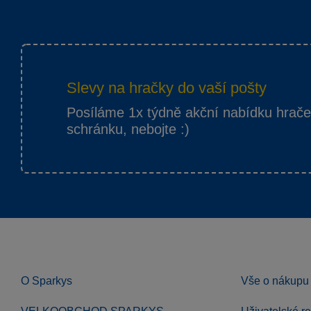
Slevy na hračky do vaší pošty
Posíláme 1x týdně akční nabídku hrač
schránku, nebojte :)
O Sparkys
Vše o nákupu