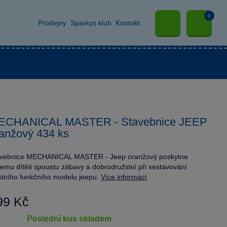
0
Prodejny
Sparkys klub
Kontakt
ECHANICAL MASTER - Stavebnice JEEP
anžový 434 ks
avebnice MECHANICAL MASTER - Jeep oranžový poskytne
emu dítěti spoustu zábavy a dobrodružství při sestavování
stního funkčního modelu jeepu.
Více informací
99 Kč
poslední kus skladem