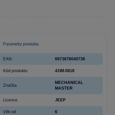
Parametry produktu
EAN
6973676040738
Kód produktu
41IM-5818
MECHANICAL
Značka
MASTER
Licence
JEEP
Věk od
6