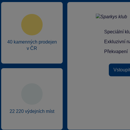
Speciální k
Exkluzivní n
40 kamenných prodejen
v ČR
Překvapení
Vstoupi
22 220 výdejních míst