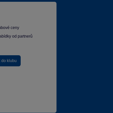
lubové ceny
abídky od partnerů
t do klubu