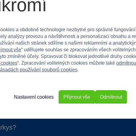
ukromí
k pro malé konstruktéry a milovníky aut, poskytující
ou stavebnicí. Objednejte ještě dnes a sledujte, jak
ookies a obdobné technologie nezbytné pro správné fungování
čely analýzy provozu a návštěvnosti a personalizaci obsahu a r
užívání našich stránek sdílíme s našimi reklamními a analytickým
ijmout vše
“ udělujete souhlas se zpracováním všech volitelnýc
tyto zmíněné účely. Spravovat či blokovat jednotlivé druhy cook
 cookies
“. Zpracování volitelných cookies můžete také
odmítnou
ásadách používání souborů cookies
.
Nastavení cookies
Přijmout vše
Odmítnout
rkys?