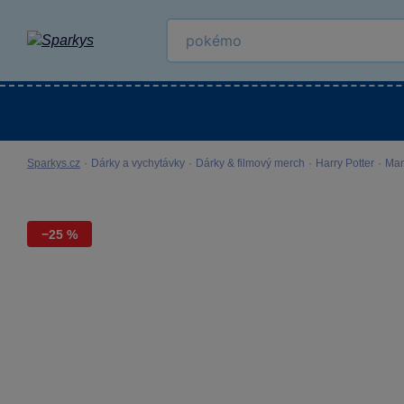
Kategorie
Venkovní hračky
LEGO®
Pro 
Sparkys.cz
·
Dárky a vychytávky
·
Dárky & filmový merch
·
Harry Potter
·
Mar
−25 %