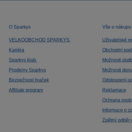
O Sparkys
Vše o nákupu
VELKOOBCHOD SPARKYS
Uživatelské r
Kariéra
Obchodní pod
Sparkys klub
Možnosti plat
Prodejny Sparkys
Možnosti doru
Bezpečnost hraček
Odstoupení o
Affiliate program
Reklamace
Ochrana osob
Informace o z
Zpětný odběr 