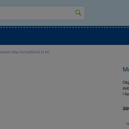
kluky
Pro holky
Pro nejmenší
NOVINKY
auders Map Set podtácků (4 ks)
Ma
Obj
dob
i f
39
N