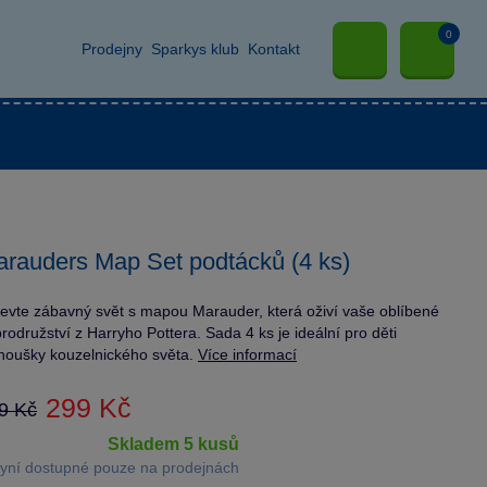
0
Prodejny
Sparkys klub
Kontakt
rauders Map Set podtácků (4 ks)
evte zábavný svět s mapou Marauder, která oživí vaše oblíbené
rodružství z Harryho Pottera. Sada 4 ks je ideální pro děti
anoušky kouzelnického světa.
Více informací
299 Kč
9 Kč
skladem 5 kusů
yní dostupné pouze na prodejnách