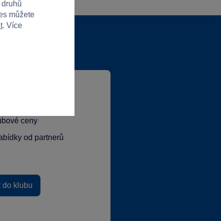
h druhů
ies můžete
t
. Více
lubové ceny
abídky od partnerů
t do klubu