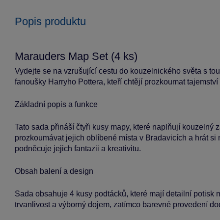
Popis produktu
Marauders Map Set (4 ks)
Vydejte se na vzrušující cestu do kouzelnického světa s t
fanoušky Harryho Pottera, kteří chtějí prozkoumat tajemství 
Základní popis a funkce
Tato sada přináší čtyři kusy mapy, které naplňují kouzelný 
prozkoumávat jejich oblíbené místa v Bradavicích a hrát s
podněcuje jejich fantazii a kreativitu.
Obsah balení a design
Sada obsahuje 4 kusy podtácků, které mají detailní potisk
trvanlivost a výborný dojem, zatímco barevné provedení d