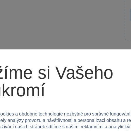
ují dobrodružství v kouzelnickém světě.
íme si Vašeho
omova kousek magie s mapou Marauder!
ukromí
ookies a obdobné technologie nezbytné pro správné fungování
čely analýzy provozu a návštěvnosti a personalizaci obsahu a r
užívání našich stránek sdílíme s našimi reklamními a analytickým