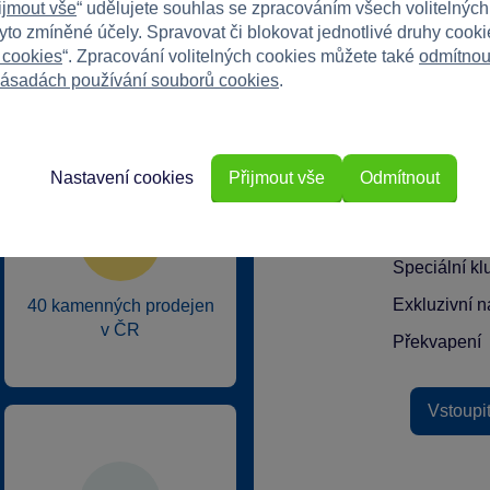
ijmout vše
“ udělujete souhlas se zpracováním všech volitelnýc
tyto zmíněné účely. Spravovat či blokovat jednotlivé druhy cook
 cookies
“. Zpracování volitelných cookies můžete také
odmítnou
ásadách používání souborů cookies
.
rkys?
Nastavení cookies
Přijmout vše
Odmítnout
Speciální k
Exkluzivní n
40 kamenných prodejen
v ČR
Překvapení
Vstoupi