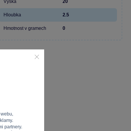
Výška
20
Hloubka
2.5
Hmotnost v gramech
0
 webu,
eklamy.
i partnery.