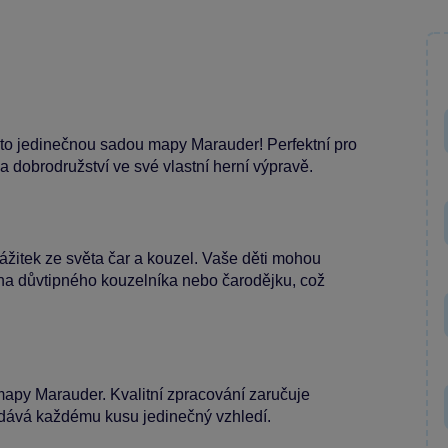
outo jedinečnou sadou mapy Marauder! Perfektní pro
a dobrodružství ve své vlastní herní výpravě.
zážitek ze světa čar a kouzel. Vaše děti mohou
i na důvtipného kouzelníka nebo čarodějku, což
 mapy Marauder. Kvalitní zpracování zaručuje
odává každému kusu jedinečný vzhledí.