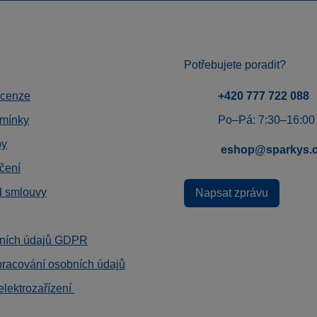
Potřebujete poradit?
ecenze
+420 777 722 088
mínky
Po–Pá: 7:30–16:00
by
eshop@sparkys.
čení
d smlouvy
Napsat zprávu
ních údajů GDPR
pracování osobních údajů
elektrozařízení