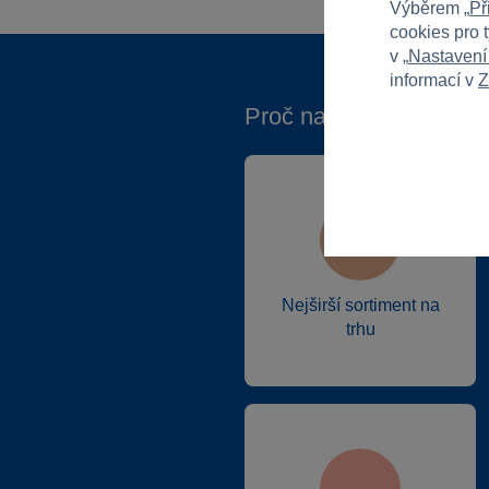
Výběrem „
Př
cookies pro 
v „
Nastavení
informací v
Z
Proč nakupovat ve Spa
Nejširší sortiment na
trhu