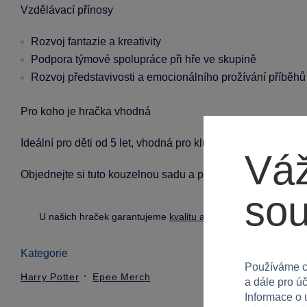
Vzdělávací přínosy
Rozvoj fantazie a kreativity
Podpora týmové spolupráce při hře ve skupině
Rozvoj představivosti a emocionálního prožívání příběhů
Pro koho je hračka vhodná
Ideální pro děti od 5 let, vhodná pro kluky i holky, kteří mil
Váž
Objednejte si tuto kouzelnou sadu a přiveďte do svého d
so
U našich hraček garantujeme
kvalitu a bezpečnost
.
Kategorie
Používáme c
Harry Potter
Epee Merch
a dále pro ú
Informace o 