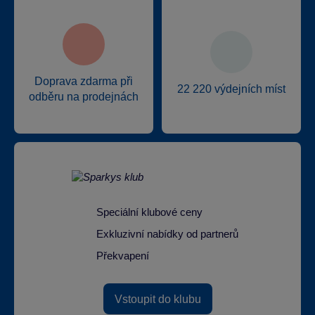
Doprava zdarma při
22 220 výdejních míst
odběru na prodejnách
Speciální klubové ceny
Exkluzivní nabídky od partnerů
Překvapení
Vstoupit do klubu