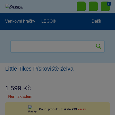
0
Venkovní hračky
LEGO®
Další
Pro kluky
Pro holky
Pro nejmenší
NOVINKY
Little Tikes Pískoviště želva
1 599 Kč
není skladem
Koupí produktu získáte
239
kaček
.