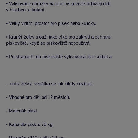
• Vylisované obrázky na dně pískoviště pobízejí děti
v hloubení a kutání.
• Velký vnitřní prostor pro písek nebo kuličky.
• Krunýř želvy slouží jako víko pro zakrytí a ochranu
pískoviště, když se pískoviště nepoužívá.
• Po stranách má pískoviště vylisovaná dvě sedátka
– nohy želvy, sedátka se tak nikdy neztratí.
- Vhodné pro děti od 12 měsíců.
- Materiál: plast
- Kapacita písku: 70 kg
- Rozměry: 110 x 98 x 23 cm