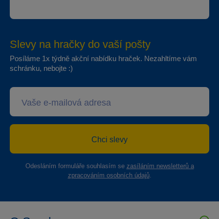
Slevy na hračky do vaší pošty
Posíláme 1x týdně akční nabídku hraček. Nezahltíme vám
schránku, nebojte :)
Chci slevy
Odesláním formuláře souhlasím se
zasíláním newsletterů a
zpracováním osobních údajů
.