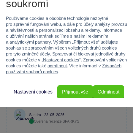
soukromí
Používáme cookies a obdobné technologie nezbytné
Jana Jungvirtová
20. 06. 2025
pro správné fungování webu, a dále pro účely analýzy provozu
Ověřená recenze SPARKYS
a návštěvnosti a personalizaci obsahu a reklamy. Informace
o užívání našich stránek sdílíme s našimi reklamními
a analytickými partnery. Výběrem „
Přijmout vše
“ udělujete
souhlas se zpracováním všech volitelných druhů cookies
pro tyto zmíněné účely. Spravovat či blokovat jednotlivé druhy
Krásný produkt, hezky vypadající. Splňuje co má. Dva sedaky
cookies můžete v „
Nastavení cookies
“. Zpracování volitelných
(nohy želvy) pro sezení mimo písek.
cookies můžete také
odmítnout
. Více informací v
Zásadách
Velikosti pískoviště
Víko opravdu moc nedrží.
používání souborů cookies
.
je ideální.
Ale zajištění gumicuky
je ok.
Jde o tu verzi, která je v
kuse, takže se nerozpadá.
Nastavení cookies
Přijmout vše
Odmítnout
Sandra
23. 05. 2025
Ověřená recenze SPARKYS