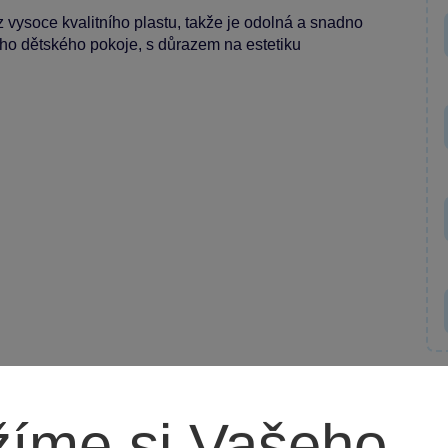
 vysoce kvalitního plastu, takže je odolná a snadno
ého dětského pokoje, s důrazem na estetiku
íme si Vašeho