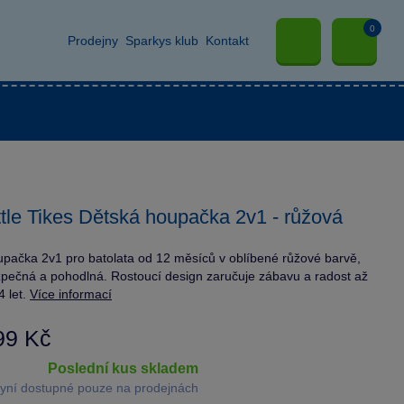
0
Prodejny
Sparkys klub
Kontakt
ttle Tikes Dětská houpačka 2v1 - růžová
pačka 2v1 pro batolata od 12 měsíců v oblíbené růžové barvě,
pečná a pohodlná. Rostoucí design zaručuje zábavu a radost až
4 let.
Více informací
99 Kč
poslední kus skladem
yní dostupné pouze na prodejnách