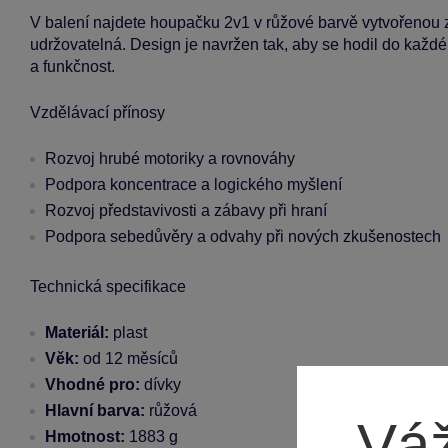
V balení najdete houpačku 2v1 v růžové barvě vytvořenou z
udržovatelná. Design je navržen tak, aby se hodil do každ
a funkčnost.
Vzdělávací přínosy
Rozvoj hrubé motoriky a rovnováhy
Podpora koncentrace a logického myšlení
Rozvoj představivosti a zábavy při hraní
Podpora sebedůvěry a odvahy při nových zkušenostech
Technická specifikace
Materiál:
plast
Věk:
od 12 měsíců
Vhodné pro:
dívky
Hlavní barva:
růžová
Váž
Hmotnost:
1883 g