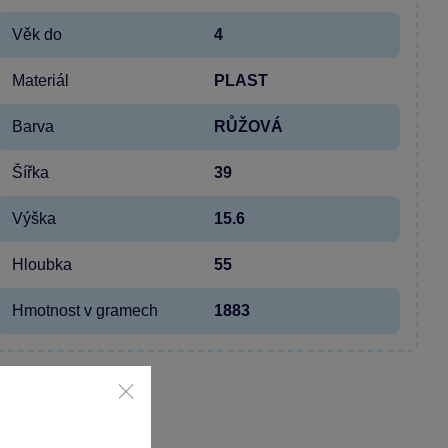
Věk do
4
Materiál
PLAST
Barva
RŮŽOVÁ
Šířka
39
Výška
15.6
Hloubka
55
Hmotnost v gramech
1883