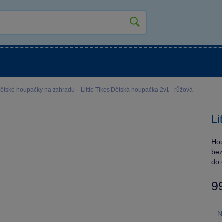
kluky
Pro holky
Pro nejmenší
NOVINKY
ětské houpačky na zahradu
·
Little Tikes Dětská houpačka 2v1 - růžová
Li
Hou
bez
do 
9
N