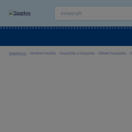
Kategorie
Venkovní hračky
LEGO®
Pro 
Sparkys.cz
·
Venkovní hračky
·
Houpačky a houpadla
·
Dětské houpačky
·
D