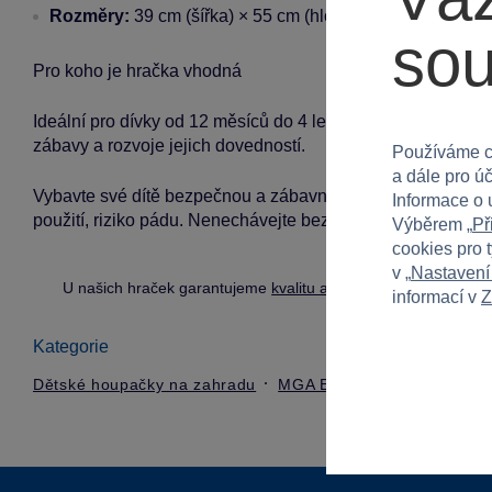
Rozměry:
39 cm (šířka) × 55 cm (hloubka) × 15.6 cm (vý
so
Pro koho je hračka vhodná
Ideální pro dívky od 12 měsíců do 4 let. Skvělá volba pro d
zábavy a rozvoje jejich dovedností.
Používáme c
a dále pro ú
Vybavte své dítě bezpečnou a zábavnou houpačkou, která
Informace o 
použití, riziko pádu. Nenechávejte bez dozoru děti mladší 3
Výběrem „
Př
cookies pro 
v „
Nastavení
U našich hraček garantujeme
kvalitu a bezpečnost
.
informací v
Z
Kategorie
Dětské houpačky na zahradu
MGA Entertainment