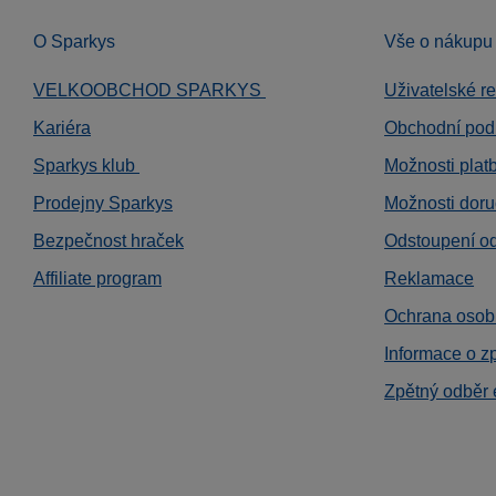
O Sparkys
Vše o nákupu
VELKOOBCHOD SPARKYS
Uživatelské r
Kariéra
Obchodní pod
Sparkys klub
Možnosti plat
Prodejny Sparkys
Možnosti doru
Bezpečnost hraček
Odstoupení o
Affiliate program
Reklamace
Ochrana osob
Informace o z
Zpětný odběr 