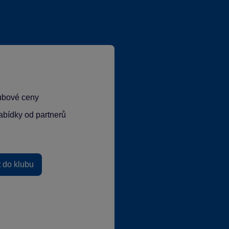
lubové ceny
abídky od partnerů
t do klubu