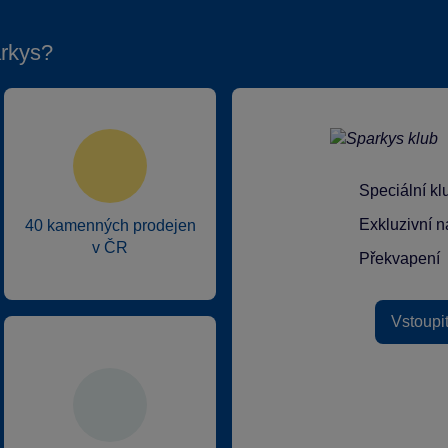
rkys?
Speciální k
Exkluzivní n
40 kamenných prodejen
v ČR
Překvapení
Vstoupi