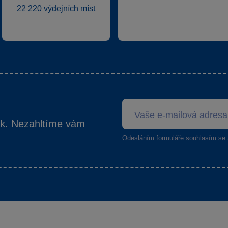
22 220 výdejních míst
ek. Nezahltíme vám
Odesláním formuláře souhlasím se