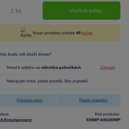
Vložit do košíku
Koupí produktu získáte
49
kaček
.
Kdy budu mít zboží doma?
Ihned k odběru na
několika pobočkách
Zobrazit
Nakupujte hned, plaťte později. Bez poplatků.
Pohlídat psem
Poslat přátelům
obce:
Kód produktu:
A Entertainment
939MP-645280MP