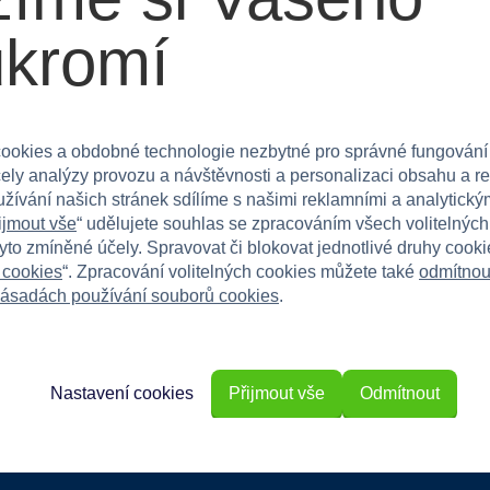
ška)
ukromí
omácí použití, která umožňuje dětem těšit se ze
ookies a obdobné technologie nezbytné pro správné fungování
čely analýzy provozu a návštěvnosti a personalizaci obsahu a r
 mu pomůže v rozvoji! Poznámka: Pouze pro domácí
užívání našich stránek sdílíme s našimi reklamními a analytickým
6 měsíců, které sedí nebo se houpají.
ijmout vše
“ udělujete souhlas se zpracováním všech volitelnýc
tyto zmíněné účely. Spravovat či blokovat jednotlivé druhy cook
 cookies
“. Zpracování volitelných cookies můžete také
odmítnou
ásadách používání souborů cookies
.
Nastavení cookies
Přijmout vše
Odmítnout