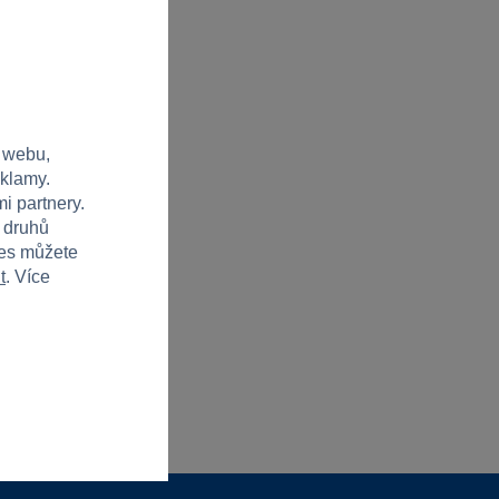
 webu,
eklamy.
i partnery.
h druhů
ies můžete
t
. Více