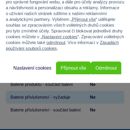
pro správné fungování webu, a dále pro účely analýzy provozu
Pohlaví
HOLKA, KLUK
a návštěvnosti a personalizaci obsahu a reklamy. Informace
o užívání našich stránek sdílíme s našimi reklamními
a analytickými partnery. Výběrem „
Přijmout vše
“ udělujete
Šířka
24
souhlas se zpracováním všech volitelných druhů cookies
pro tyto zmíněné účely. Spravovat či blokovat jednotlivé druhy
Výška
19
cookies můžete v „
Nastavení cookies
“. Zpracování volitelných
cookies můžete také
odmítnout
. Více informací v
Zásadách
Hloubka
25
používání souborů cookies
.
Hmotnost v gramech
200
Nastavení cookies
Přijmout vše
Odmítnout
Baterie produktu - vyžaduje
Ne
Baterie produktu - součást balení
Ne
Baterie příslušenství - vyžaduje
Ne
Baterie příslušenství - součást balení
Ne