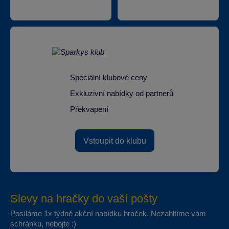
Speciální klubové ceny
Exkluzivní nabídky od partnerů
Překvapení
Vstoupit do klubu
Slevy na hračky do vaší pošty
Posíláme 1x týdně akční nabídku hraček. Nezahltíme vám
schránku, nebojte :)