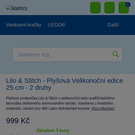
0
Venkovní hračky
LEGO®
Další
Pro kluky
Pro holky
Pro nejmenší
NOVINKY
Lilo & Stitch - Plyšová Velikonoční edice
25 cm - 2 druhy
Plyšová postavička Lilo & Stitch v velikonoční edici potěší každého
fanouška oblíbeného animovaného seriálu. Vyrobena z kvalitního
materiálu, ideální pro děti i jako sběratelský kousek.
Více informací
999 Kč
skladem 3 kusy