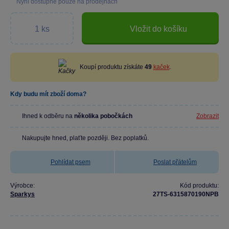
Nyní dostupné pouze na prodejnách
Vložit do košíku
Koupí produktu získáte
49
kaček
.
Kdy budu mít zboží doma?
Ihned k odběru na
několika pobočkách
Zobrazit
Nakupujte hned, plaťte později. Bez poplatků.
Pohlídat psem
Poslat přátelům
Výrobce:
Kód produktu:
Sparkys
27TS-6315870190NPB